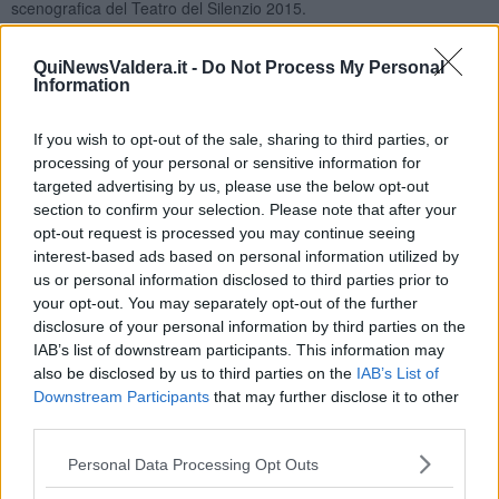
scenografica del Teatro del Silenzio 2015.
Il primo appuntamento è in programma per
giovedì
23 luglio
: è
sponsorizzato da FDI Holding Spa di Ponsacco, in partnership con
QuiNewsValdera.it -
Do Not Process My Personal
l’associazione Teatro del Silenzio. Si tratta di una
cena in piazza
Information
(rigorosamente su invito) per 150 persone, e curata, nella sua
organizzazione, da Promoeventi di Empoli in collaborazione con il
If you wish to opt-out of the sale, sharing to third parties, or
catering Delizia Ricevimenti di Firenze.
processing of your personal or sensitive information for
targeted advertising by us, please use the below opt-out
Per una sera la piazza davanti al municipio, illuminata con un gioco
section to confirm your selection. Please note that after your
di colori dove predomina il blu, diventerà un salotto, con un
opt-out request is processed you may continue seeing
allestimento esclusivo, per presentare anche dal punto di vista
interest-based ads based on personal information utilized by
enogastronomico, il meglio della produzione locale e della provincia
us or personal information disclosed to third parties prior to
di Pisa con gli sponsor coinvolti e coordinati dalla partnership con la
your opt-out. You may separately opt-out of the further
FDI Holding Spa.
Assaggi di cultura
, dunque, in piazza Vittorio
disclosure of your personal information by third parties on the
Veneto apre gli appuntamenti dell’estate di Lajatico.
IAB’s list of downstream participants. This information may
also be disclosed by us to third parties on the
IAB’s List of
Downstream Participants
that may further disclose it to other
third parties.
Assaggi
in quanto la serata vuole cogliere l’occasione dei
festeggiamenti del decennale del Teatro del Silenzio per celebrare
Personal Data Processing Opt Outs
il “mangiar sano” e gustoso. I piatti della cena, infatti, sono stati
consigliati con gli esperti del progetto “Pisa Città che mangia sano”