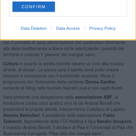
che vede firmatari del Protocollo di Intesa Regione Toscana,
CONFIRM
Comune di Pisa, Università di Pisa, Azienda Ospedaliero
Universitaria Pisana, ASL 5, e che è volto a prevenire l’insorgenza
di patologie di forte impatto sociale come obesità e disturbi del
Data Deletion
Data Access
Privacy Policy
comportamento
alimentare. I piatti proposti durante la cena, pertanto, sono in linea
con il concetto di sana alimentazione con particolare riferimento
alla dieta mediterranea a filiera corta valorizzando i prodotti del
territorio e creando il ‘piacere’ del mangiar sano.
Cultura
in quanto la serata intende essere un inno alla musica,
all’arte, al design. La piazza sarà il salotto dove poter creare
relazioni e conoscenze con il sottofondo musicale. Ricco il
programma con l’intervento della cantante
Donna Gardier
,
cantante di Sting nella tournée Sacred Love e con ospiti illustri.
Sarà presente una delegazione della
associazione ABF
, la
fondazione creata circa quattro anni fa da Andrea Bocelli che
presenterà le proprie attività. Interverranno il sindaco di Lajatico
Alessio Barbafieri
, il presidente della associazione
Fabio
Tedeschi
, ilbpresidente della FDI Holding e Spa
Sandro Iacoponi
,
il maestro Andrea Bocelli, il sindaco di Pisa e l’Università di Pisa che
illustreranno il progetto “Pisa città che mangia sano”.