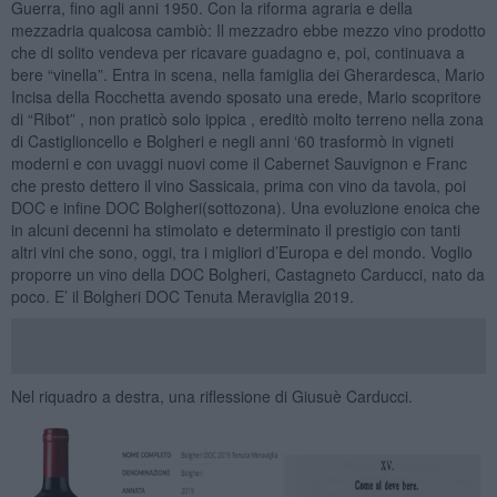
Guerra, fino agli anni 1950. Con la riforma agraria e della
mezzadria qualcosa cambiò: Il mezzadro ebbe mezzo vino prodotto
che di solito vendeva per ricavare guadagno e, poi, continuava a
bere “vinella”. Entra in scena, nella famiglia dei Gherardesca, Mario
Incisa della Rocchetta avendo sposato una erede, Mario scopritore
di “Ribot” , non praticò solo ippica , ereditò molto terreno nella zona
di Castiglioncello e Bolgheri e negli anni ‘60 trasformò in vigneti
moderni e con uvaggi nuovi come il Cabernet Sauvignon e Franc
che presto dettero il vino Sassicaia, prima con vino da tavola, poi
DOC e infine DOC Bolgheri(sottozona). Una evoluzione enoica che
in alcuni decenni ha stimolato e determinato il prestigio con tanti
altri vini che sono, oggi, tra i migliori d’Europa e del mondo. Voglio
proporre un vino della DOC Bolgheri, Castagneto Carducci, nato da
poco. E’ il Bolgheri DOC Tenuta Meraviglia 2019.
Nel riquadro a destra, una riflessione di Giusuè Carducci.