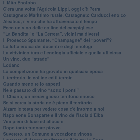
Il Mito Enofobo
​C’era una volta l'Agricola Lippi, oggi c'è Petra
​Castagneto Marittimo rurale, Castagneto Carducci enoico
Aleatico, il vino che ha attraversato il tempo
Ecco un vino delle colline del campigliese
“La Bandita” e “La Cerreta”, vicini ma diversi
​Il Prosecco Spumante, “Champagne” dei “poveri”?
​La lotta eroica dei docenti e degli enologi
​La vitivinicoltura e l’enologia ufficiale e quella ufficiosa
​Un vino, due “strade”
Lodano
​La competizione ha giovato in qualsiasi epoca
Il territorio, le colline ed il terroir
Quando meno te lo aspetti
​Ne è passato di vino “sotto i ponti"
​Il Chianti, un meraviglioso territorio enoico
​Se si cerca la storia ne è pieno il territorio
Alzare le testa per vedere cosa c'è intorno a noi
​Napoleone Bonaparte e il vino dell’Isola d’Elba
Vini pieni di luce ed allocchi
Dopo tanto tuonare piovve
Suvereto, un Comune a vocazione vinosa