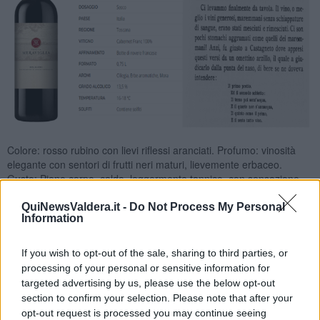
Colore: rosso rubino con lievi riflessi aranciati. Profumo: vinosità
elegante con sentori di frutti neri maturi, lievemente erbaceo.
Gusto: Pieno corpo, caldo, leggermente tannico, con sensazione
finale notevole. Poco tempo e diverrà armonico.
QuiNewsValdera.it -
Do Not Process My Personal
Nadio Stronchi
Information
If you wish to opt-out of the sale, sharing to third parties, or
processing of your personal or sensitive information for
targeted advertising by us, please use the below opt-out
section to confirm your selection. Please note that after your
Se vuoi leggere le notizie principali della Toscana iscriviti alla
opt-out request is processed you may continue seeing