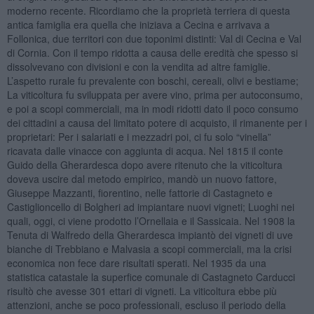
moderno recente. Ricordiamo che la proprietà terriera di questa
antica famiglia era quella che iniziava a Cecina e arrivava a
Follonica, due territori con due toponimi distinti: Val di Cecina e Val
di Cornia. Con il tempo ridotta a causa delle eredità che spesso si
dissolvevano con divisioni e con la vendita ad altre famiglie.
L’aspetto rurale fu prevalente con boschi, cereali, olivi e bestiame;
La viticoltura fu sviluppata per avere vino, prima per autoconsumo,
e poi a scopi commerciali, ma in modi ridotti dato il poco consumo
dei cittadini a causa del limitato potere di acquisto, il rimanente per i
proprietari: Per i salariati e i mezzadri poi, ci fu solo “vinella”
ricavata dalle vinacce con aggiunta di acqua. Nel 1815 il conte
Guido della Gherardesca dopo avere ritenuto che la viticoltura
doveva uscire dal metodo empirico, mandò un nuovo fattore,
Giuseppe Mazzanti, fiorentino, nelle fattorie di Castagneto e
Castiglioncello di Bolgheri ad impiantare nuovi vigneti; Luoghi nei
quali, oggi, ci viene prodotto l’Ornellaia e il Sassicaia. Nel 1908 la
Tenuta di Walfredo della Gherardesca impiantò dei vigneti di uve
bianche di Trebbiano e Malvasia a scopi commerciali, ma la crisi
economica non fece dare risultati sperati. Nel 1935 da una
statistica catastale la superfice comunale di Castagneto Carducci
risultò che avesse 301 ettari di vigneti. La viticoltura ebbe più
attenzioni, anche se poco professionali, escluso il periodo della