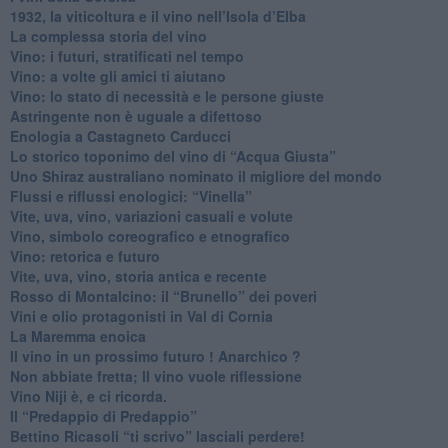
​1932, la viticoltura e il vino nell’Isola d’Elba
​La complessa storia del vino
​Vino: i futuri, stratificati nel tempo
Vino: a volte gli amici ti aiutano
Vino: lo stato di necessità e le persone giuste
​Astringente non è uguale a difettoso
Enologia a Castagneto Carducci
Lo storico toponimo del vino di “Acqua Giusta”
Uno Shiraz australiano nominato il migliore del mondo
​Flussi e riflussi enologici: “Vinella”
Vite, uva, vino, variazioni casuali e volute
Vino, simbolo coreografico e etnografico
​Vino: retorica e futuro
​Vite, uva, vino, storia antica e recente
​Rosso di Montalcino: il “Brunello” dei poveri
Vini e olio protagonisti in Val di Cornia
​La Maremma enoica
Il vino in un prossimo futuro ! Anarchico ?
​Non abbiate fretta; Il vino vuole riflessione
​Vino Niji è, e ci ricorda.
Il “Predappio di Predappio”
Bettino Ricasoli “ti scrivo” lasciali perdere!