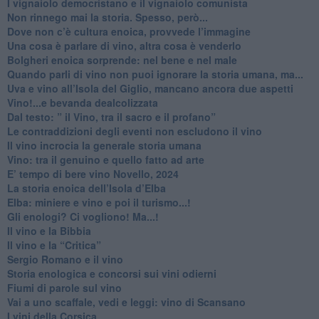
​I vignaiolo democristano e il vignaiolo comunista
​Non rinnego mai la storia. Spesso, però...
​Dove non c’è cultura enoica, provvede l’immagine
​Una cosa è parlare di vino, altra cosa è venderlo
Bolgheri enoica sorprende: nel bene e nel male
​Quando parli di vino non puoi ignorare la storia umana, ma...
Uva e vino all’Isola del Giglio, mancano ancora due aspetti
​Vino!...e bevanda dealcolizzata
​Dal testo: ” il Vino, tra il sacro e il profano”
Le contraddizioni degli eventi non escludono il vino
​Il vino incrocia la generale storia umana
Vino: tra il genuino e quello fatto ad arte
E’ tempo di bere vino Novello, 2024
La storia enoica dell’Isola d’Elba
Elba: miniere e vino e poi il turismo...!
​Gli enologi? Ci vogliono! Ma...!
​Il vino e la Bibbia
​Il vino e la “Critica”
Sergio Romano e il vino
​Storia enologica e concorsi sui vini odierni
Fiumi di parole sul vino
​Vai a uno scaffale, vedi e leggi: vino di Scansano
​I vini della Corsica