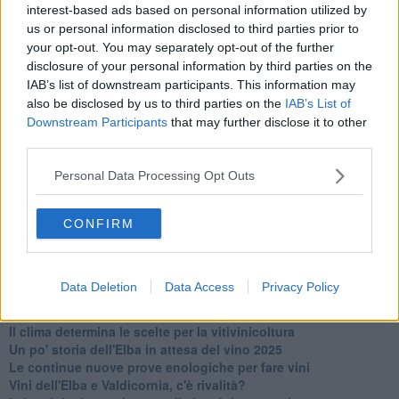
Newsletter QUInews - ToscanaMedia.
Arriva gratis tutti i giorni
interest-based ads based on personal information utilized by
alle 20:00 direttamente nella tua casella di posta.
us or personal information disclosed to third parties prior to
Basta cliccare
QUI
your opt-out. You may separately opt-out of the further
disclosure of your personal information by third parties on the
Ti potrebbe interessare anche:
IAB’s list of downstream participants. This information may
also be disclosed by us to third parties on the
IAB’s List of
Articoli dal Blog “Vignaioli e vini” di Nadio Stronchi
Downstream Participants
that may further disclose it to other
​Che “Odissea sia”
third parties.
Scuola di vita e creatività
​La volontà di essere “primi”
Personal Data Processing Opt Outs
Norme viticole e enologiche che miglioreranno la qualità
​I vini della Maremma si stanno arricchendo
Vino, il clima ci mette alle “corde”
CONFIRM
Il terroir necessario per il vino del futuro
​Vino di uva di Malvasia Istriana: in Maremma usata poco
​Libreria antiquaria e il “vino scritto”
Data Deletion
Data Access
Privacy Policy
​Viticoltura e vini: il Manzoni che non ti aspetti
​Vin Santo e passito, ma erano chiamati anche vini-liquore
Il clima determina le scelte per la vitivinicoltura
Un po' storia dell'Elba in attesa del vino 2025
Le continue nuove prove enologiche per fare vini
Vini dell'Elba e Valdicornia, c'è rivalità?