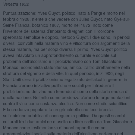
Venezia 1932
Puntualizzazione: Yves Guyot, politico, nato a Parigi e morto nel
febbraio 1928, niente a che vedere con Jules Guyot, nato Gyé-sur-
Seine Francia, botanico 1807, morto nel 1872, noto come
l’inventore del sistema d’impianto di vigneti con il “cordone
speronato semplice e doppio, metodo Guyot. I due sono, in periodi
diversi, coinvolti nella materia vino e viticoltura con argomenti della
stessa materia, ma per scopi diversi. Il primo, Yves Guyot politico
aveva intavolato un approfondimento culturale e sociale sul
problema dell’alcolismo e il proibizionismo con Tom Giacalone
Monaco, economista statunitense, amico. L’altro direttamente nella
struttura del vigneto e della vite. In quel periodo, inizi ‘900, negli
Stati Uniti c’era il proibizionismo legalizzato dell’alcol in genere, in
Francia c’erano iniziative politiche e sociali per introdurre il
proibizionismo del vino non tenendo di conto della storia enoica di
quella nazione. Nel mito come credenza c’erano le argomentazioni
contro il vino-come sostanza alcolica. Non come studio scientifico;
E la credenza popolare fu un grimaldello che fece breccia
sull’opinione pubblica di conseguenza politica. Da questi scambi
culturali tra i due amici ne è uscito un libro scritto da Tom Giacalone
Monaco come testimonianza di buoni rapporti e come
argomentazioni sociali sulla materia dell’alcolismo portando dei