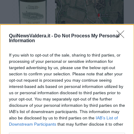
QuiNewsValdera.it -
Do Not Process My Personal
Information
Sopra il vino degustato e la pianta del luogo della Tenuta di
If you wish to opt-out of the sale, sharing to third parties, or
Canneto, Soc Agricola AR.L
processing of your personal or sensitive information for
targeted advertising by us, please use the below opt-out
Descrizione del vino: “Lillatro garbato” Bianco IGT, fatto con uve di
section to confirm your selection. Please note that after your
Chardonnay, Vionier, Vermentino e Sauvignon Blanc. Mi ha dato le
opt-out request is processed you may continue seeing
seguenti sensazioni. Colore: giallo paglierino con riflessi verdognoli.
Profumo: Bouquet armonico e intenso, sentori di frutti acerbi e
interest-based ads based on personal information utilized by
pesca. Gusto: armonico, fresco, si ripete il fruttato con una
us or personal information disclosed to third parties prior to
persistenza notevole, armonico e sapido.
Paragonabile a uno dei
your opt-out. You may separately opt-out of the further
migliori Chablis
disclosure of your personal information by third parties on the
IAB’s list of downstream participants. This information may
also be disclosed by us to third parties on the
IAB’s List of
Downstream Participants
that may further disclose it to other
third parties.