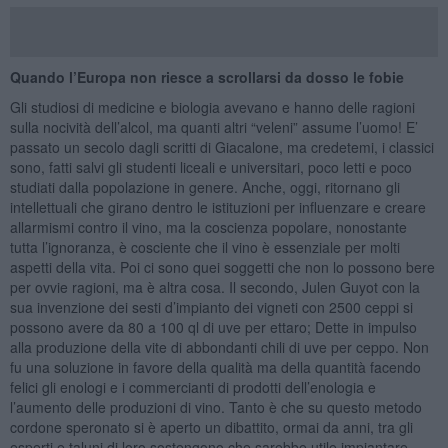
Quando l’Europa non riesce a scrollarsi da dosso le fobie
Gli studiosi di medicine e biologia avevano e hanno delle ragioni
sulla nocività dell’alcol, ma quanti altri “veleni” assume l’uomo! E’
passato un secolo dagli scritti di Giacalone, ma credetemi, i classici
sono, fatti salvi gli studenti liceali e universitari, poco letti e poco
studiati dalla popolazione in genere. Anche, oggi, ritornano gli
intellettuali che girano dentro le istituzioni per influenzare e creare
allarmismi contro il vino, ma la coscienza popolare, nonostante
tutta l’ignoranza, è cosciente che il vino è essenziale per molti
aspetti della vita. Poi ci sono quei soggetti che non lo possono bere
per ovvie ragioni, ma è altra cosa. Il secondo, Julen Guyot con la
sua invenzione dei sesti d’impianto dei vigneti con 2500 ceppi si
possono avere da 80 a 100 ql di uve per ettaro; Dette in impulso
alla produzione della vite di abbondanti chili di uve per ceppo. Non
fu una soluzione in favore della qualità ma della quantità facendo
felici gli enologi e i commercianti di prodotti dell’enologia e
l’aumento delle produzioni di vino. Tanto è che su questo metodo
cordone speronato si è aperto un dibattito, ormai da anni, tra gli
esperti e taluni di loro sostengono che sarebbe utile impiantare