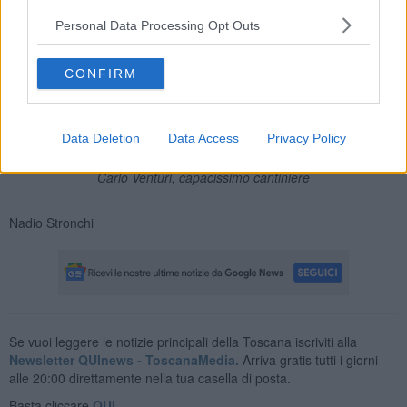
Personal Data Processing Opt Outs
CONFIRM
Data Deletion
Data Access
Privacy Policy
Carlo Venturi, capacissimo cantiniere
Nadio Stronchi
Se vuoi leggere le notizie principali della Toscana iscriviti alla
Newsletter QUInews - ToscanaMedia.
Arriva gratis tutti i giorni
alle 20:00 direttamente nella tua casella di posta.
Basta cliccare
QUI