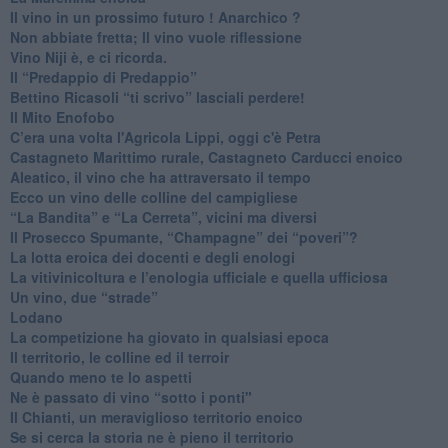
Il vino in un prossimo futuro ! Anarchico ?
​Non abbiate fretta; Il vino vuole riflessione
​Vino Niji è, e ci ricorda.
Il “Predappio di Predappio”
Bettino Ricasoli “ti scrivo” lasciali perdere!
Il Mito Enofobo
​C’era una volta l'Agricola Lippi, oggi c'è Petra
​Castagneto Marittimo rurale, Castagneto Carducci enoico
Aleatico, il vino che ha attraversato il tempo
Ecco un vino delle colline del campigliese
“La Bandita” e “La Cerreta”, vicini ma diversi
​Il Prosecco Spumante, “Champagne” dei “poveri”?
​La lotta eroica dei docenti e degli enologi
​La vitivinicoltura e l’enologia ufficiale e quella ufficiosa
​Un vino, due “strade”
Lodano
​La competizione ha giovato in qualsiasi epoca
Il territorio, le colline ed il terroir
Quando meno te lo aspetti
​Ne è passato di vino “sotto i ponti"
​Il Chianti, un meraviglioso territorio enoico
​Se si cerca la storia ne è pieno il territorio