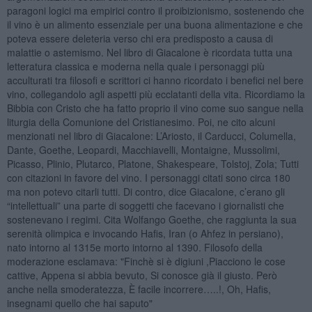
paragoni logici ma empirici contro il proibizionismo, sostenendo che
il vino è un alimento essenziale per una buona alimentazione e che
poteva essere deleteria verso chi era predisposto a causa di
malattie o astemismo. Nel libro di Giacalone è ricordata tutta una
letteratura classica e moderna nella quale i personaggi più
acculturati tra filosofi e scrittori ci hanno ricordato i benefici nel bere
vino, collegandolo agli aspetti più ecclatanti della vita. Ricordiamo la
Bibbia con Cristo che ha fatto proprio il vino come suo sangue nella
liturgia della Comunione del Cristianesimo. Poi, ne cito alcuni
menzionati nel libro di Giacalone: L’Ariosto, il Carducci, Columella,
Dante, Goethe, Leopardi, Macchiavelli, Montaigne, Mussolimi,
Picasso, Plinio, Plutarco, Platone, Shakespeare, Tolstoj, Zola; Tutti
con citazioni in favore del vino. I personaggi citati sono circa 180
ma non potevo citarli tutti. Di contro, dice Giacalone, c’erano gli
“intellettuali” una parte di soggetti che facevano i giornalisti che
sostenevano i regimi. Cita Wolfango Goethe, che raggiunta la sua
serenità olimpica e invocando Hafis, Iran (o Ahfez in persiano),
nato intorno al 1315e morto intorno al 1390. Filosofo della
moderazione esclamava: "Finchè si è digiuni ,Piacciono le cose
cattive, Appena si abbia bevuto, Si conosce già il giusto. Però
anche nella smoderatezza, È facile incorrere…..!, Oh, Hafis,
insegnami quello che hai saputo"