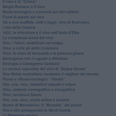
​Il vino e la “Critica”
Sergio Romano e il vino
​Storia enologica e concorsi sui vini odierni
Fiumi di parole sul vino
​Vai a uno scaffale, vedi e leggi: vino di Scansano
​I vini della Corsica
​1932, la viticoltura e il vino nell’Isola d’Elba
​La complessa storia del vino
​Vino: i futuri, stratificati nel tempo
Vino: a volte gli amici ti aiutano
Vino: lo stato di necessità e le persone giuste
​Astringente non è uguale a difettoso
Enologia a Castagneto Carducci
Lo storico toponimo del vino di “Acqua Giusta”
Uno Shiraz australiano nominato il migliore del mondo
​Flussi e riflussi enologici: “Vinella”
Vite, uva, vino, variazioni casuali e volute
Vino, simbolo coreografico e etnografico
​Vino: retorica e futuro
​Vite, uva, vino, storia antica e recente
​Rosso di Montalcino: il “Brunello” dei poveri
Vini e olio protagonisti in Val di Cornia
​La Maremma enoica