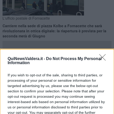
L'ufficio postale di Fornacette
Cantiere nella sede di piazza Kolbe a Fornacette che sarà
rivoluzionata in ottica digitale: la riapertura è prevista per la
seconda metà di Giugno
QuiNewsValdera.it -
Do Not Process My Personal
Information
CALCINAIA —
Il
progetto Polis
di Poste Italiane arriva anche
all'
ufficio postale di Fornacette
. Che, per questo, dovrà essere
If you wish to opt-out of the sale, sharing to third parties, or
sottoposto ad alcuni interventi strutturali, con tanto di chiusura
processing of your personal or sensitive information for
almeno sino alla
seconda metà di Giugno
.
targeted advertising by us, please use the below opt-out
Da tempo, ormai, gli uffici postali dei piccoli centri abitati sono
section to confirm your selection. Please note that after your
interessati dai cantieri del progetto Polis. E quello di Fornacette, in
opt-out request is processed you may continue seeing
piazza Kolbe
, non fa differenza: in questo modo, l'ufficio si
interest-based ads based on personal information utilized by
trasformerà in uno sportello unico digitale di prossimità.
us or personal information disclosed to third parties prior to
your opt-out. You may separately opt-out of the further