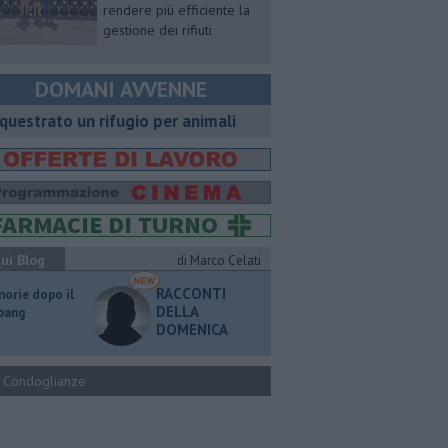
rendere più efficiente la
gestione dei rifiuti
DOMANI AVVENNE
questrato un rifugio per animali
ui Blog
di Marco Celati
RACCONTI
orie dopo il
DELLA
 bang
DOMENICA
Condoglianze