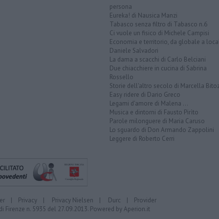
persona
Eureka! di Nausica Manzi
Tabasco senza filtro di Tabasco n.6
Ci vuole un fisico di Michele Campisi
Economia e territorio, da globale a loca
Daniele Salvadori
La dama a scacchi di Carlo Belciani
Due chiacchiere in cucina di Sabrina
Rossello
Storie dell'altro secolo di Marcella Bito
Easy ridere di Dario Greco
Legami d'amore di Malena ...
Musica e dintorni di Fausto Pirìto
Parole milonguere di Maria Caruso
Lo sguardo di Don Armando Zappolini
Leggere di Roberto Cerri
er
|
Privacy
|
Privacy Nielsen
|
Durc
|
Provider
di Firenze n. 5935 del 27.09.2013. Powered by
Aperion.it