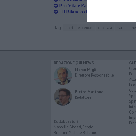
Pro Vita e Famiglia, "Inganno a tint
"Il Bilancio di genere è pura ideologi
Tag
teoria del gender
calcinaia
martin luthe
REDAZIONE QUI NEWS
CAT
Cro
Marco Migli
Poli
Direttore Responsabile
Attu
Eco
Cult
Pietro Mattonai
Spo
Redattore
Spet
Inte
Opi
Imp
Collaboratori
Pro
Marcella Bitozzi, Sergio
Braccini, Michele Bufalino,