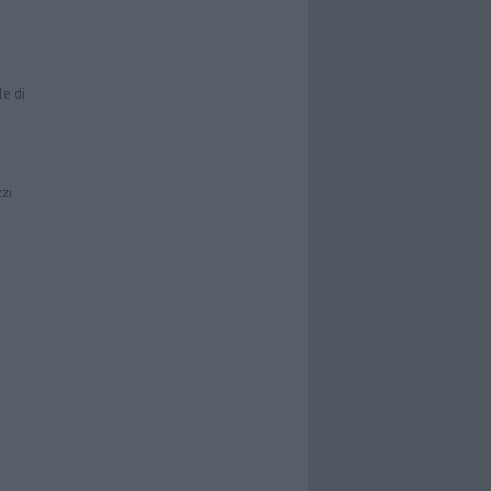
le di
zzi