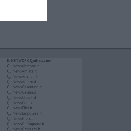
IL NETWORK QuiNews.net
QuiNewsAbetone.it
QuiNewsAmiata.it
QuiNewsAnimali.it
QuiNewsArezzo.it
QuiNewsCasentino.it
QuiNewsCecina.it
QuiNewsChianti.it
QuiNewsCuoio.it
i
QuiNewsElba.it
QuiNewsEmpolese.it
QuiNewsFirenze.it
QuiNewsGarfagnana.it
QuiNewsGrosseto.it