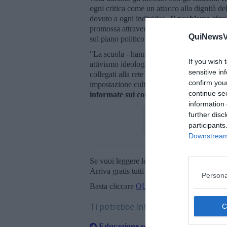
ogni critica come un attacco alla dignità d
dovuto a ogni individuo.
Il problema rigu
promossa attraverso progetti finanziati con f
QuiNewsVa
sul piano politico e culturale".
"La scuola - hanno concluso - ha il compito
If you wish 
attivismo ideologico. La proiezione del film
sensitive in
collegati alla rete Ready, non può essere pr
confirm you
impostazione culturale. Proprio per questo
continue se
informate sui contenuti proposti e poss
information 
further disc
participants
Downstream 
Se vuoi leggere le notizie principali della T
Arriva gratis tutti i giorni alle 20:00 dirett
Persona
Basta cliccare
QUI
Ti potrebbe interessare anche:
Educazione sessuale, "Propaganda in