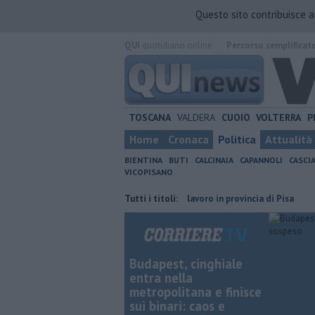
Questo sito contribuisce 
QUI
quotidiano online.
Percorso semplificat
TOSCANA
VALDERA
CUOIO
VOLTERRA
P
Home
Cronaca
Politica
Attualità
BIENTINA
BUTI
CALCINAIA
CAPANNOLI
CASCI
VICOPISANO
o a Oltrarno
​Tutte le offerte di lavoro in provincia di Pisa
Tutti i titoli:
​Granata
Budapest, cinghiale
entra nella
metropolitana e finisce
sui binari: caos e