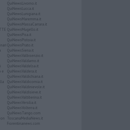
QuiNewsLivorno.it
QuiNewsLucca.it
QuiNewsLunigiana.it
QuiNewsMaremma.it
QuiNewsMassaCarrara.it
ATTE
QuiNewsMugello.it
QuiNewsPisa.it
QuiNewsPistoia.it
nari
QuiNewsPrato.it
a
QuiNewsSiena.it
QuiNewsValbisenzio.it
QuiNewsValdarno.it
i
QuiNewsValdelsa.it
o e
QuiNewsValdera.it
QuiNewsValdichiana.it
lla
QuiNewsValdicornia.it
QuiNewsValdinievole.it
QuiNewsValdisieve.it
QuiNewsValtiberina.it
QuiNewsVersilia.it
QuiNewsVolterra.it
QuiNewsTango.com
Don
ToscanaMediaNews.it
Fiorentinanews.com