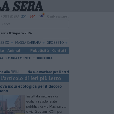
25°
36°
PONTEDERA
QuiNews.net
enica
09 Agosto 2026
REZZO
MASSA CARRARA
GROSSETO
ste
Animali
Pubblicità
Contatti
RA
S.MARIA A MONTE
TERRICCIOLA
iPiLi
No alla mozione per il parcheggio a Oltrarno
​Tutte le offert
L'articolo di ieri più letto
ova isola ecologica per il decoro
bano
Installata nell'area di
edilizia residenziale
pubblica di via Machiavelli
e via Giovanni XXIII per