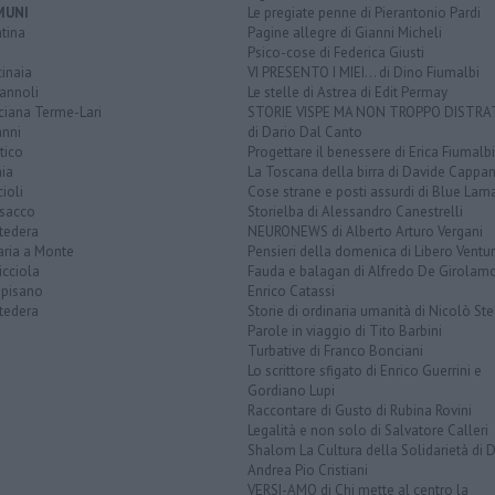
MUNI
Le pregiate penne di Pierantonio Pardi
tina
Pagine allegre di Gianni Micheli
Psico-cose di Federica Giusti
inaia
VI PRESENTO I MIEI... di Dino Fiumalbi
annoli
Le stelle di Astrea di Edit Permay
ciana Terme-Lari
STORIE VISPE MA NON TROPPO DISTR
anni
di Dario Dal Canto
tico
Progettare il benessere di Erica Fiumalbi
ia
La Toscana della birra di Davide Cappan
ioli
Cose strane e posti assurdi di Blue Lam
sacco
Storielba di Alessandro Canestrelli
tedera
NEURONEWS di Alberto Arturo Vergani
aria a Monte
Pensieri della domenica di Libero Ventur
icciola
Fauda e balagan di Alfredo De Girolam
opisano
Enrico Catassi
tedera
Storie di ordinaria umanità di Nicolò Ste
Parole in viaggio di Tito Barbini
Turbative di Franco Bonciani
Lo scrittore sfigato di Enrico Guerrini e
Gordiano Lupi
Raccontare di Gusto di Rubina Rovini
Legalità e non solo di Salvatore Calleri
Shalom La Cultura della Solidarietà di 
Andrea Pio Cristiani
VERSI-AMO di Chi mette al centro la