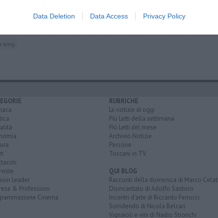
e arcobaleno"
Data Deletion
Data Access
Privacy Policy
a"
r king
EGORIE
RUBRICHE
naca
Le notizie di oggi
tica
Più Letti della settimana
alità
Più Letti del mese
nomia
Archivio Notizie
ura
Persone
rt
Toscani in TV
tacoli
rviste
QUI BLOG
nion Leader
Racconti della domenica di Marco Celat
rese & Professioni
Disincantato di Adolfo Santoro
grammazione Cinema
Incontri d'arte di Riccardo Ferrucci
Sorridendo di Nicola Belcari
Vignaioli e vini di Nadio Stronchi