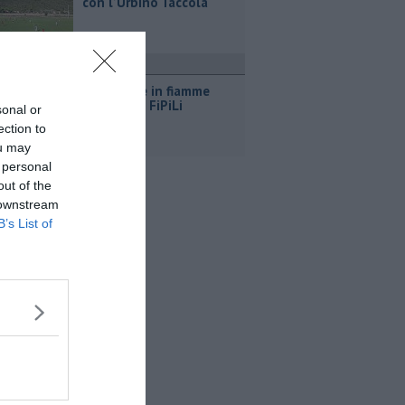
con l’Urbino Taccola
ronaca
Sterpaglie in fiamme
vicino alla FiPiLi
sonal or
ection to
ou may
 personal
out of the
 downstream
B’s List of