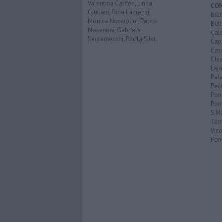
Valentina Caffieri, Linda
CO
Giuliani, Dina Laurenzi,
Bien
Monica Nocciolini, Paolo
Buti
Nocentini, Gabriele
Calc
Santarnecchi, Paola Silvi.
Cap
Cas
Chi
Laja
Pala
Pecc
Pon
Pon
S.M
Terr
Vic
Pon