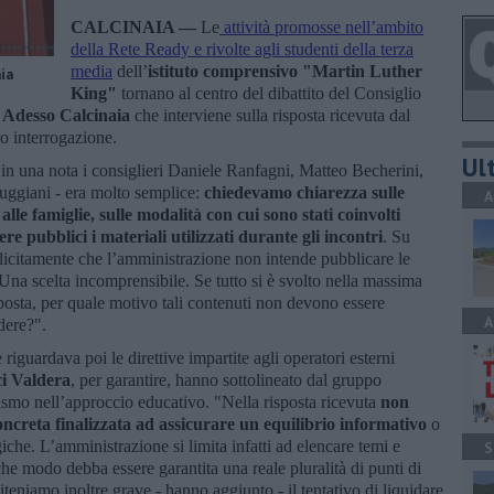
CALCINAIA —
Le
attività promosse nell’ambito
della Rete Ready e rivolte agli studenti della terza
media
dell’
i
stituto comprensivo "Martin Luther
aia
King"
tornano al centro del dibattito del Consiglio
i
Adesso Calcinaia
che interviene sulla risposta ricevuta dal
ro interrogazione.
Ult
in una nota i consiglieri Daniele Ranfagni, Matteo Becherini,
uggiani - era molto semplice:
chiedevamo chiarezza sulle
A
lle famiglie, sulle modalità con cui sono stati coinvolti
dere pubblici i materiali utilizzati durante gli incontri
. Su
licitamente che l’amministrazione non intende pubblicare le
. Una scelta incomprensibile. Se tutto si è svolto nella massima
posta, per quale motivo tali contenuti non devono essere
A
dere?".
 riguardava poi le direttive impartite agli operatori esterni
i Valdera
, per garantire, hanno sottolineato dal gruppo
alismo nell’approccio educativo. "Nella risposta ricevuta
non
oncreta finalizzata ad assicurare un equilibrio informativo
o
giche. L’amministrazione si limita infatti ad elencare temi e
S
he modo debba essere garantita una reale pluralità di punti di
Riteniamo inoltre grave - hanno aggiunto - il tentativo di liquidare