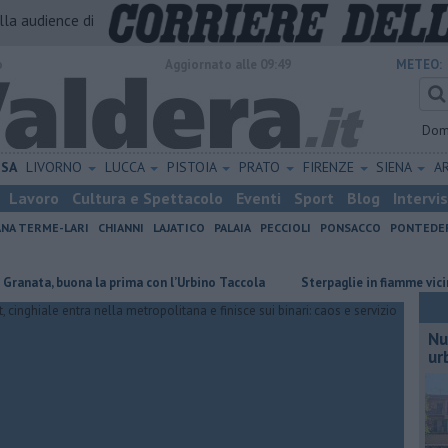
alla audience di
o
Aggiornato alle 09:49
METEO:
Dom
ISA
LIVORNO
LUCCA
PISTOIA
PRATO
FIRENZE
SIENA
A
Lavoro
Cultura e Spettacolo
Eventi
Sport
Blog
Intervi
ANA TERME-LARI
CHIANNI
LAJATICO
PALAIA
PECCIOLI
PONSACCO
PONTEDE
, buona la prima con l’Urbino Taccola
Sterpaglie in fiamme vicino alla F
Nu
ur