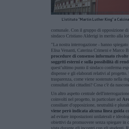
L'istituto "Martin Luther King" a Calcin
comunale. Con il gruppo di opposizione d
sindaco Cristiano Alderigi in merito alla lo
"La nostra interrogazione - hanno spiegato 
Elisa Venanti, Caterina Crimeni e Marco B
procedure di consenso informato rivolte a
soggetti esterni e sulla possibilità di ren
quest’ultimo punto il sindaco conferma esp
dispense e gli elaborati relativi al progetto
trasparenza, come viene sostenuto nella ris
consultati dai cittadini? Cosa c'è da nascon
Un altro aspetto centrale dell'interrogazione
coinvolti nel progetto, in particolare ad
Arc
consiliare d'opposizione, neutralità e plur
viene però indicata alcuna linea guida c
ad evitare impostazioni unilaterali e ideolo
obiettivi da promuovere senza spiegare in c
vista durante gli incontri con gli studenti. 