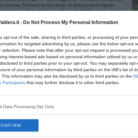
elle persone. Nessuno ha mai messo in discussione il rispetto
arda invece l’introduzione nelle scuole dell’ideologia gender,
ondi pubblici e affidati a soggetti esterni chiaramente orientati
C
ldera.it -
Do Not Process My Personal Information
 di educare, non quello di trasformarsi in uno spazio di
to opt-out of the sale, sharing to third parties, or processing of your per
 “Il ragazzo dai pantaloni rosa”, seguita da incontri con esperti
formation for targeted advertising by us, please use the below opt-out s
esentata come un’attività neutrale o priva di una precisa
r selection. Please note that after your opt-out request is processed y
riteniamo indispensabile che le famiglie siano pienamente
eing interest-based ads based on personal information utilized by us or
ano esercitare un consenso realmente consapevole
".
disclosed to third parties prior to your opt-out. You may separately opt-
losure of your personal information by third parties on the IAB’s list of
. This information may also be disclosed by us to third parties on the
IA
Participants
that may further disclose it to other third parties.
oscana iscriviti alla
Newsletter QUInews - ToscanaMedia.
amente nella tua casella di posta.
l Data Processing Opt Outs
CONFIRM
 classe"