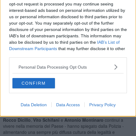
sezione di Pontedera, il questore
Salvatore Barilaro
, il colonnello
opt-out request is processed you may continue seeing
Ivan Boracchia
, comandante provinciale dell'Arma dei Carabinieri
interest-based ads based on personal information utilized by
e il tenente colonnello
Marco Sportelli
, del comando provinciale
us or personal information disclosed to third parties prior to
della Guardia di Finanza. Con loro, anche volontari e i sindaci
your opt-out. You may separately opt-out of the further
Cristiano Alderigi
,
Marica Guerrini
,
Manuela Del Grande
e
disclosure of your personal information by third parties on the
Fabio Tedeschi
, con i colleghi
Susana Gutierrez
di Vilanova del
IAB’s list of downstream participants. This information may
Camì e
Naji Chahine
di Amilly. Presenti anche numerosi
also be disclosed by us to third parties on the
IAB’s List of
amministratori di altri Comuni.
Downstream Participants
that may further disclose it to other
third parties.
Personal Data Processing Opt Outs
Alla manifestazione hanno partecipato anche
25 alunni della terza
media della "Gandhi"
di Pontedera e
30 alunni delle scuole
CONFIRM
medie di Fornacette e Calcinaia
.
"A distanza di oltre tre decenni, la straordinaria partecipazione
istituzionale, civile e associativa alle iniziative commemorative
Data Deletion
Data Access
Privacy Policy
testimonia quanto il sacrificio del giudice
Giovanni Falcone
, della
giudice
Francesca Morvillo
e degli agenti della Polizia di Stato
Rocco Dicillo
,
Vito Schifani
e
Antonio Montinaro
continui a
vivere nella memoria del Paese - hanno spiegato dalla Polizia -
alimentando una sempre più diffusa cultura della legalità e