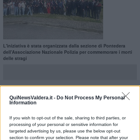
L'iniziativa è stata organizzata dalla sezione di Pontedera
dell'Associazione Nazionale Polizia per commemorare i morti
delle stragi
CALCINAIA —
Nella giornata di ieri, sabato 23 Maggio,
QuiNewsValdera.it -
Do Not Process My Personal
Information
anniversario della
strage di Capaci
, si è svolta la cerimonia di
commemorazione delle stragi organizzata dalla
sezione
pontederese dell'Associazione Nazionale Polizia
in piazza
If you wish to opt-out of the sale, sharing to third parties, or
Paolo Borsellino a Fornacette, dove si trova il monumento
processing of your personal or sensitive information for
inaugurato nel 2020.
targeted advertising by us, please use the below opt-out
section to confirm your selection. Please note that after your
All'iniziativa hanno partecipato
Calogero Pace
, presidente della