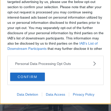
nella via dedicata alle vittime di quelle stragi.
targeted advertising by us, please use the below opt-out
section to confirm your selection. Please note that after your
opt-out request is processed you may continue seeing
interest-based ads based on personal information utilized by
us or personal information disclosed to third parties prior to
Oltre all'assessore
Alessandro Puccinelli
per l'amministrazione
your opt-out. You may separately opt-out of the further
comunale, hanno partecipato anche consiglieri comunali e le
disclosure of your personal information by third parties on the
associazioni come l'
Istituto del Nastro Azzurro
e la
Croce Rossa
IAB’s list of downstream participants. This information may
Italiana
.
also be disclosed by us to third parties on the
IAB’s List of
Downstream Participants
that may further disclose it to other
third parties.
Personal Data Processing Opt Outs
CONFIRM
Data Deletion
Data Access
Privacy Policy