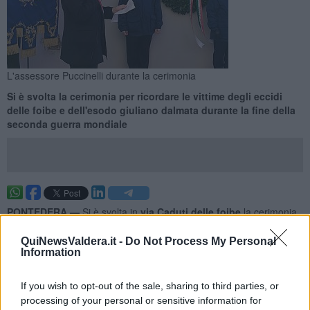
L'assessore Puccinelli durante la cerimonia
Si è svolta la cerimonia per ricordare le vittime degli eccidi
delle foibe e dell'esodo giuliano dalmata durante la fine della
seconda guerra mondiale
PONTEDERA —
Si è svolta in
via Caduti delle foibe
la cerimonia
per il
Giorno del Ricordo
, istituto per mantenere viva la memoria
sui massacri delle foibe, gli eccidi contro gli italiani in Friuli-Venezia
QuiNewsValdera.it -
Do Not Process My Personal
Giulia nel periodo conclusivo della seconda guerra mondiale, e
Information
sull'esodo giuliano dalmata.
If you wish to opt-out of the sale, sharing to third parties, or
Com'era stato annunciato nei giorni scorsi, a Pontedera la
cerimonia ha visto la
collocazione di una corona d'alloro
proprio
processing of your personal or sensitive information for