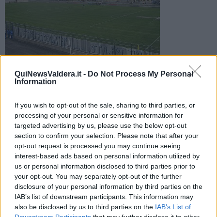
Il Lungobisenzio di Prato
QuiNewsValdera.it -
Do Not Process My Personal
I lavori di ammodernamento dello stadio Lungobisenzio
Information
costringono la squadra pratese a giocare le partite casalinghe
al Mannucci
If you wish to opt-out of the sale, sharing to third parties, or
processing of your personal or sensitive information for
targeted advertising by us, please use the below opt-out
section to confirm your selection. Please note that after your
opt-out request is processed you may continue seeing
interest-based ads based on personal information utilized by
PRATO —
Il Prato e suoi tifosi costretti a ripiegare su Pontedera,
us or personal information disclosed to third parties prior to
perché il Lungobisenzio potrà essere pronto solo per marzo o
your opt-out. You may separately opt-out of the further
addirittura aprile.
disclosure of your personal information by third parties on the
Mentre da Pontedera è arrivata la piena disponibilità ad ospitare la
IAB’s list of downstream participants. This information may
formazione pratese, i lavori allo stadio Lungobisenzio sono da poco
also be disclosed by us to third parties on the
IAB’s List of
iniziati.