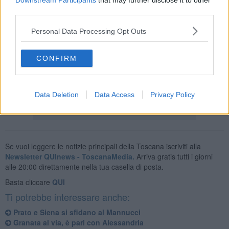
Downstream Participants
that may further disclose it to other
third parties.
Personal Data Processing Opt Outs
L'intervento prevede lo spostamento del campo di gioco di 15 metri
verso la tribuna d'onore, l'abbattimento della Maratona e la
CONFIRM
creazione di una nuova tribuna ospiti.
Prato e Pontedera militano entrambe nel girone A di serie C.
Data Deletion
Data Access
Privacy Policy
Se vuoi leggere le notizie principali della Toscana iscriviti alla
Newsletter QUInews - ToscanaMedia.
Arriva gratis tutti i giorni
alle 20:00 direttamente nella tua casella di posta.
Basta cliccare
QUI
Ti potrebbe interessare anche:
Prato e Siena si sfidano al Mannucci
Granata al via, è pari con Alessandria