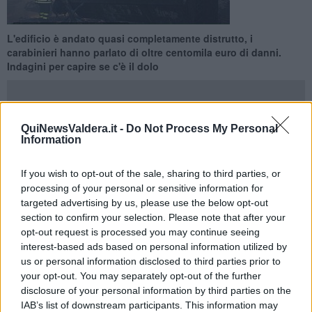
L'edificio è andato quasi completamente distrutto, i
carabinieri hanno parlato di oltre centomila euro di danni.
Indagini per capire se c'è il dolo
QuiNewsValdera.it -
Do Not Process My Personal
Information
CASCIANA TERME LARI —
Sono ancora in corso le operazioni di
bonifica del capannone interessato dall'incendio a Perignano, nella
If you wish to opt-out of the sale, sharing to third parties, or
zona industriale. Sul posto le squadre di vigili del fuoco che
con la
processing of your personal or sensitive information for
ruspa
stanno cercando di eliminare
i focolai presenti
.
targeted advertising by us, please use the below opt-out
L'edificio andato completamente distrutto è di proprietà della ditta
section to confirm your selection. Please note that after your
Arte ferro
che lo ha affittato a due aziende di Cascina, la
2m Prade
opt-out request is processed you may continue seeing
Srls
con sede legale a Certaldo e la
Project Srls
che ha sede legale
interest-based ads based on personal information utilized by
a Chiusdino, in provincia di Siena. La struttura era usata come
us or personal information disclosed to third parties prior to
deposito di abbigliamento, andato completamente bruciato.
your opt-out. You may separately opt-out of the further
disclosure of your personal information by third parties on the
IAB’s list of downstream participants. This information may