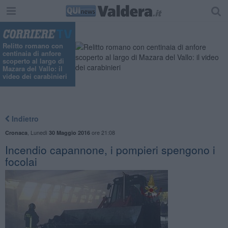
Relitto romano con
centinaia di anfore
scoperto al largo di
Mazara del Vallo: il
video dei carabinieri
Indietro
,
Lunedì
ore 21:08
Cronaca
30 Maggio 2016
Incendio capannone, i pompieri spengono i
focolai