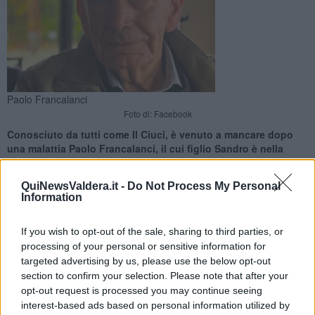
Paolo Francalanci
Foto di: Facebook
Conosciuto da tutti come Il Ciuci, è venuto a mancare dopo
una malattia Paolo Francalanci, il cui figlio Sandro è nella
Giunta del sindaco Mori
QuiNewsValdera.it -
Do Not Process My Personal
Information
If you wish to opt-out of the sale, sharing to third parties, or
processing of your personal or sensitive information for
CASCIANA TERME-LARI —
Se n'è andato a 86 anni
Paolo
targeted advertising by us, please use the below opt-out
Francalanci
, ex commerciante all'ingrosso del mercato
section to confirm your selection. Please note that after your
ortofrutticolo di Viareggio e padre dell'assessore Sandro e di suo
opt-out request is processed you may continue seeing
fratello Riccardo.
interest-based ads based on personal information utilized by
A Casciana, Francalanci era conosciuto come "Il Ciuci", sempre