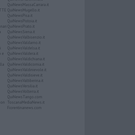
QuiNewsMassaCarrara.it
ATTE
QuiNewsMugello.it
QuiNewsPisa.it
QuiNewsPistoia.it
nari
QuiNewsPrato.it
a
QuiNewsSiena.it
QuiNewsValbisenzio.it
QuiNewsValdarno.it
i
QuiNewsValdelsa.it
o e
QuiNewsValdera.it
QuiNewsValdichiana.it
lla
QuiNewsValdicornia.it
QuiNewsValdinievole.it
QuiNewsValdisieve.it
QuiNewsValtiberina.it
QuiNewsVersilia.it
QuiNewsVolterra.it
QuiNewsTango.com
Don
ToscanaMediaNews.it
Fiorentinanews.com