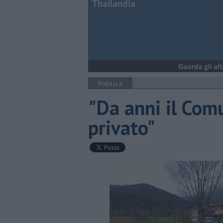
Thailandia
Politica
"Da anni il Comu
privato"