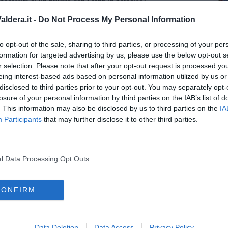
ecessità di un privato con i santi in paradiso".
trazione riuscirebbe bene a trovare per sostenere a Uliveto
ldera.it -
Do Not Process My Personal Information
a euro - dice Giobbi - con i quali vengono pagati i consumi di
re che si svolgono sul campo sportivo Giuliano Taccola, che non
to opt-out of the sale, sharing to third parties, or processing of your per
A
formation for targeted advertising by us, please use the below opt-out s
r selection. Please note that after your opt-out request is processed y
eing interest-based ads based on personal information utilized by us or
disclosed to third parties prior to your opt-out. You may separately opt-
losure of your personal information by third parties on the IAB’s list of
. This information may also be disclosed by us to third parties on the
IA
oscana iscriviti alla
Newsletter QUInews - ToscanaMedia.
Participants
that may further disclose it to other third parties.
amente nella tua casella di posta.
l Data Processing Opt Outs
ggiorative
 dia una mano"
CONFIRM
amianto
rrect
consiglio comunale
valerio giobbi
fognature
euro
nausea
Data Deletion
Data Access
Privacy Policy