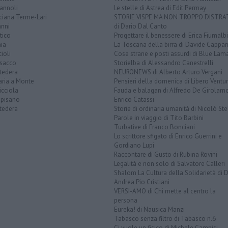
annoli
Le stelle di Astrea di Edit Permay
ciana Terme-Lari
STORIE VISPE MA NON TROPPO DISTR
anni
di Dario Dal Canto
tico
Progettare il benessere di Erica Fiumalbi
ia
La Toscana della birra di Davide Cappan
ioli
Cose strane e posti assurdi di Blue Lam
sacco
Storielba di Alessandro Canestrelli
tedera
NEURONEWS di Alberto Arturo Vergani
aria a Monte
Pensieri della domenica di Libero Ventur
icciola
Fauda e balagan di Alfredo De Girolam
opisano
Enrico Catassi
tedera
Storie di ordinaria umanità di Nicolò Ste
Parole in viaggio di Tito Barbini
Turbative di Franco Bonciani
Lo scrittore sfigato di Enrico Guerrini e
Gordiano Lupi
Raccontare di Gusto di Rubina Rovini
Legalità e non solo di Salvatore Calleri
Shalom La Cultura della Solidarietà di 
Andrea Pio Cristiani
VERSI-AMO di Chi mette al centro la
persona
Eureka! di Nausica Manzi
Tabasco senza filtro di Tabasco n.6
Ci vuole un fisico di Michele Campisi