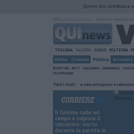
Questo sito contribuisce 
QUI
quotidiano online.
Percorso semplificat
TOSCANA
VALDERA
CUOIO
VOLTERRA
P
Home
Cronaca
Politica
Attualità
BIENTINA
BUTI
CALCINAIA
CAPANNOLI
CASCI
VICOPISANO
cciola
Fotovoltaico a Val di Cava, sarà sottoposto a valutazione ambie
Tutti i titoli:
Il fulmine cade sul
campo e colpisce il
calciatore: morto
durante la partita in