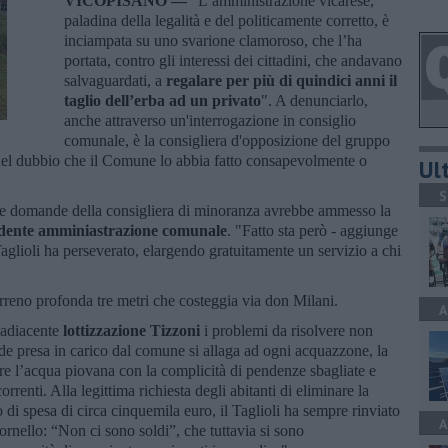
VICOPISANO —
"L’amministrazione vicarese,
paladina della legalità e del politicamente corretto, è
inciampata su uno svarione clamoroso, che l’ha
portata, contro gli interessi dei cittadini, che andavano
salvaguardati, a
regalare per più di quindici anni il
taglio dell’erba ad un privato
". A denunciarlo,
anche attraverso un'interrogazione in consiglio
comunale, è la consigliera d'opposizione del gruppo
 nel dubbio che il Comune lo abbia fatto consapevolmente o
Ult
S
 alle domande della consigliera di minoranza avrebbe ammesso la
dente amminiastrazione comunale
. "Fatto sta però - aggiunge
aglioli ha perseverato, elargendo gratuitamente un servizio a chi
rreno profonda tre metri che costeggia via don Milani.
A
’adiacente
lottizzazione Tizzoni
i problemi da risolvere non
de presa in carico dal comune si allaga ad ogni acquazzone, la
tire l’acqua piovana con la complicità di pendenze sbagliate e
rrenti. Alla legittima richiesta degli abitanti di eliminare la
di spesa di circa cinquemila euro, il Taglioli ha sempre rinviato
A
itornello: “Non ci sono soldi”, che tuttavia si sono