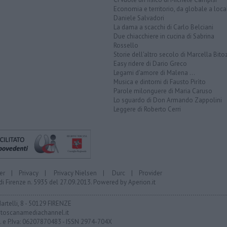
Economia e territorio, da globale a loca
Daniele Salvadori
La dama a scacchi di Carlo Belciani
Due chiacchiere in cucina di Sabrina
Rossello
Storie dell'altro secolo di Marcella Bito
Easy ridere di Dario Greco
Legami d'amore di Malena ...
Musica e dintorni di Fausto Pirìto
Parole milonguere di Maria Caruso
Lo sguardo di Don Armando Zappolini
Leggere di Roberto Cerri
er
|
Privacy
|
Privacy Nielsen
|
Durc
|
Provider
di Firenze n. 5935 del 27.09.2013. Powered by
Aperion.it
Martelli, 8 - 50129 FIRENZE
toscanamediachannel.it
F. e P.Iva: 06207870483 - ISSN 2974-704X