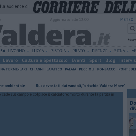
alla audience di
o
Aggiornato alle 12:00
METEO:
Gio
ISA
LIVORNO
LUCCA
PISTOIA
PRATO
FIRENZE
SIENA
A
Lavoro
Cultura e Spettacolo
Eventi
Sport
Blog
Intervi
ANA TERME-LARI
CHIANNI
LAJATICO
PALAIA
PECCIOLI
PONSACCO
PONTEDE
ntale
Bus devastati dai vandali, "a rischio Valdera Move"
Macelloni
Do
di