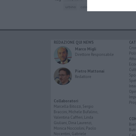
urbino
coloeus monedula
giuliano tacc
REDAZIONE QUI NEWS
CAT
Cro
Marco Migli
Poli
Direttore Responsabile
Attu
Eco
Cult
Pietro Mattonai
Spo
Redattore
Spet
Inte
Opi
Imp
Collaboratori
Pro
Marcella Bitozzi, Sergio
Braccini, Michele Bufalino,
Valentina Caffieri, Linda
CO
Giuliani, Dina Laurenzi,
Bien
Monica Nocciolini, Paolo
Buti
Nocentini, Gabriele
Calc