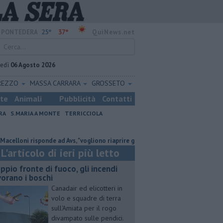
25°
37°
PONTEDERA
QuiNews.net
vedì
06 Agosto 2026
REZZO
MASSA CARRARA
GROSSETO
ste
Animali
Pubblicità
Contatti
RA
S.MARIA A MONTE
TERRICCIOLA
 risponde ad Avs, "vogliono riaprire gli inceneritori"
Il grande ciclismo s
L'articolo di ieri più letto
ppio fronte di fuoco, gli incendi
vorano i boschi
Canadair ed elicotteri in
volo e squadre di terra
sull'Amiata per il rogo
divampato sulle pendici.