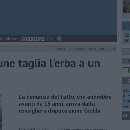
Co
un
GIOVEDÌ
02 LUGLIO 2015
ORE 12:45
ne taglia l'erba a un
Q
A L
La denuncia del fatto, che andrebbe
di 
Scar
avanti da 15 anni, arriva dalla
con 
consigliera d'opposizione Giobbi
QUI