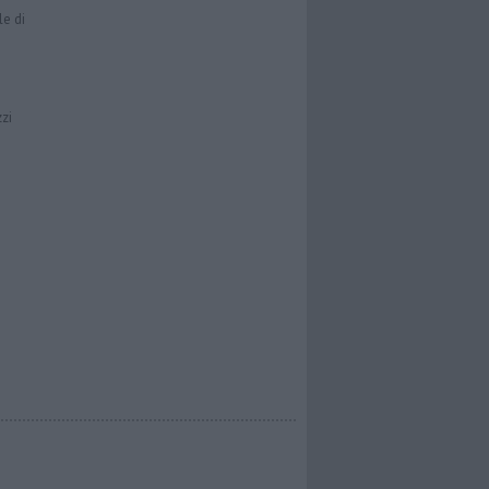
le di
zzi