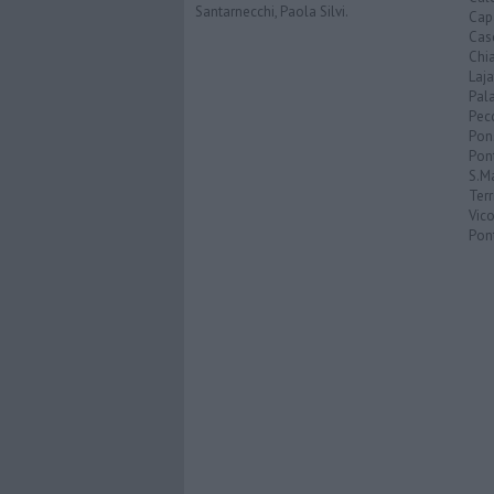
Santarnecchi, Paola Silvi.
Cap
Cas
Chi
Laja
Pala
Pecc
Pon
Pon
S.M
Terr
Vic
Pon