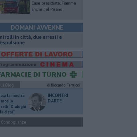
Case presidiate. Fiamme
anche nel Pisano
DOMANI AVVENNE
ntrolli in città, due arresti e
'espulsione
ui Blog
di Riccardo Ferrucci
INCONTRI
ucca la mostra
D'ARTE
Marcello
selli “Dialoghi
la città"
Condoglianze