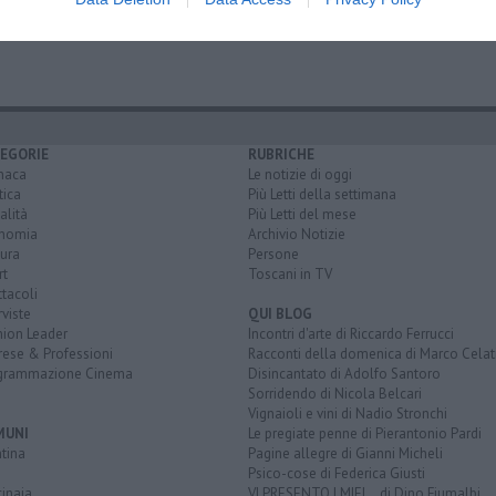
ola
tarì
EGORIE
RUBRICHE
naca
Le notizie di oggi
tica
Più Letti della settimana
alità
Più Letti del mese
nomia
Archivio Notizie
ura
Persone
rt
Toscani in TV
tacoli
rviste
QUI BLOG
nion Leader
Incontri d'arte di Riccardo Ferrucci
rese & Professioni
Racconti della domenica di Marco Celat
grammazione Cinema
Disincantato di Adolfo Santoro
Sorridendo di Nicola Belcari
Vignaioli e vini di Nadio Stronchi
MUNI
Le pregiate penne di Pierantonio Pardi
tina
Pagine allegre di Gianni Micheli
Psico-cose di Federica Giusti
inaia
VI PRESENTO I MIEI... di Dino Fiumalbi