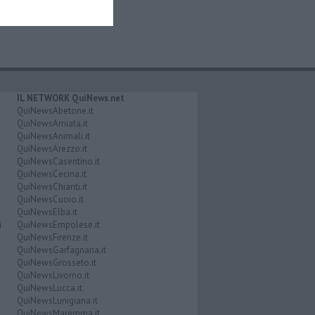
IL NETWORK QuiNews.net
QuiNewsAbetone.it
QuiNewsAmiata.it
QuiNewsAnimali.it
QuiNewsArezzo.it
QuiNewsCasentino.it
QuiNewsCecina.it
QuiNewsChianti.it
QuiNewsCuoio.it
QuiNewsElba.it
i
QuiNewsEmpolese.it
QuiNewsFirenze.it
QuiNewsGarfagnana.it
QuiNewsGrosseto.it
QuiNewsLivorno.it
QuiNewsLucca.it
QuiNewsLunigiana.it
QuiNewsMaremma.it