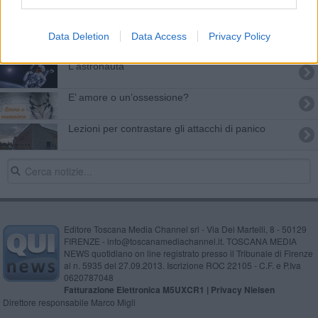
Via a 12mila vaccini contro la meningite
Data Deletion
Data Access
Privacy Policy
Lo squaraus:una notte sul vaso - La nuit africaine
L'astronauta
​E’ amore o un’ossessione?
Lezioni per contrastare gli attacchi di panico
Editore Toscana Media Channel srl - Via Dei Martelli, 8 - 50129
FIRENZE - info@toscanamediachannel.it. TOSCANA MEDIA
NEWS quotidiano on line registrato presso il Tribunale di Firenze
al n. 5935 del 27.09.2013. Iscrizione ROC 22105 - C.F. e P.Iva
0620787048
Fatturazione Elettronica M5UXCR1 |
Privacy Nielsen
Direttore responsabile Marco Migli