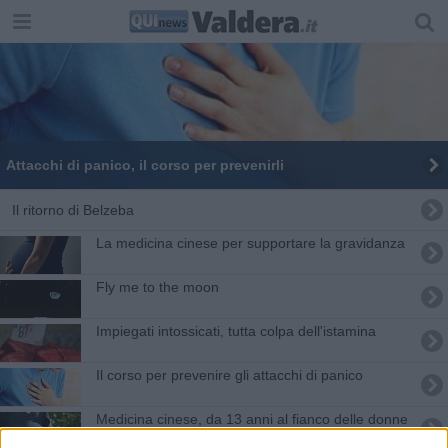
Attacchi di panico, il corso per prevenirli
Il ritorno di Belzeba
La medicina cinese per supportare la gravidanza
Fly me to the moon
Impiegati intossicati, tutta colpa dell'istamina
Il corso per prevenire gli attacchi di panico
Medicina cinese, da 13 anni al fianco delle donne