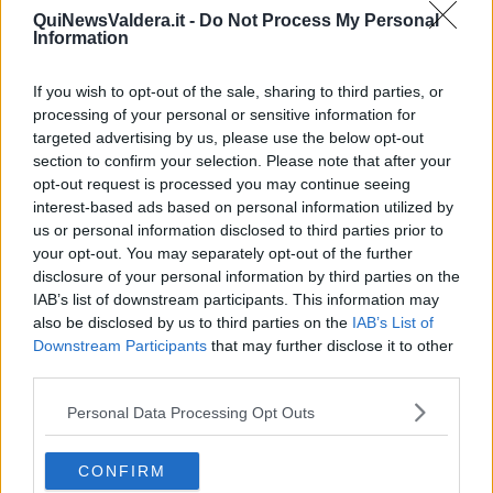
Meningococco, via alle vaccinazioni
QuiNewsValdera.it -
Do Not Process My Personal
Information
Un corso per sconfiggere la "Paura"
If you wish to opt-out of the sale, sharing to third parties, or
"Da anni il Comune taglia l'erba a un privato"
processing of your personal or sensitive information for
targeted advertising by us, please use the below opt-out
section to confirm your selection. Please note that after your
​Attacchi di panico, al via i corsi per prevenirli
opt-out request is processed you may continue seeing
interest-based ads based on personal information utilized by
“Non è di nostra competenza”
us or personal information disclosed to third parties prior to
your opt-out. You may separately opt-out of the further
Coraçào
disclosure of your personal information by third parties on the
IAB’s list of downstream participants. This information may
Facciamo il punto su...gli attacchi di panico
also be disclosed by us to third parties on the
IAB’s List of
Downstream Participants
that may further disclose it to other
Un corso per controllare gli attacchi di panico
third parties.
​Tempo per...conoscere il mondo
Personal Data Processing Opt Outs
Meningite, l'Asl distribuisce i vaccini ai medici
CONFIRM