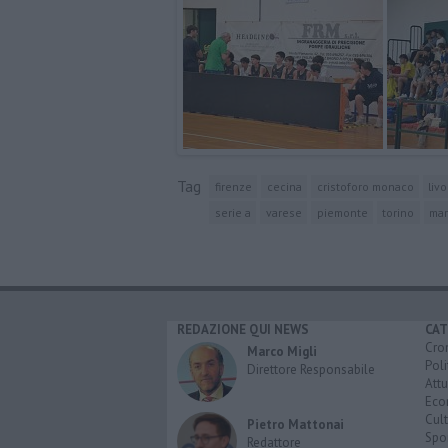
Tag
firenze
cecina
cristoforo monaco
liv
serie a
varese
piemonte
torino
ma
REDAZIONE QUI NEWS
CAT
Cro
Marco Migli
Poli
Direttore Responsabile
Attu
Eco
Cult
Pietro Mattonai
Spo
Redattore