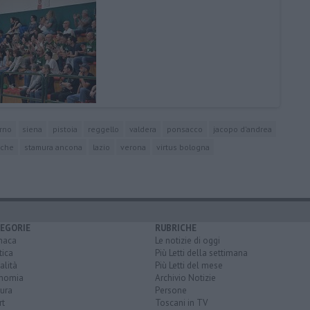
orno
siena
pistoia
reggello
valdera
ponsacco
jacopo d'andrea
rche
stamura ancona
lazio
verona
virtus bologna
EGORIE
RUBRICHE
naca
Le notizie di oggi
tica
Più Letti della settimana
alità
Più Letti del mese
nomia
Archivio Notizie
ura
Persone
rt
Toscani in TV