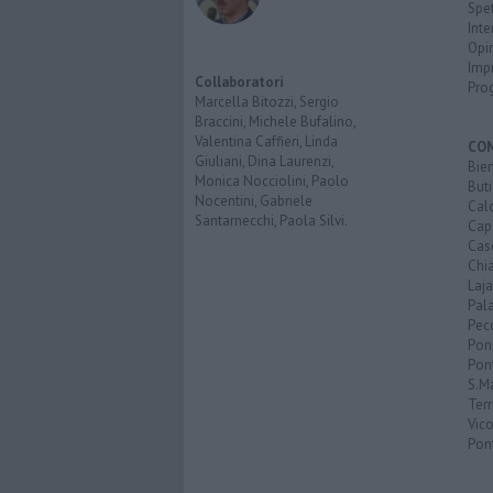
Spet
Inte
Opi
Imp
Collaboratori
Pro
Marcella Bitozzi, Sergio
Braccini, Michele Bufalino,
Valentina Caffieri, Linda
CO
Giuliani, Dina Laurenzi,
Bien
Monica Nocciolini, Paolo
Buti
Nocentini, Gabriele
Calc
Santarnecchi, Paola Silvi.
Cap
Cas
Chi
Laja
Pala
Pecc
Pon
Pon
S.M
Terr
Vic
Pon