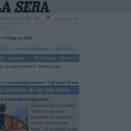
25°
37°
PONTEDERA
QuiNews.net
rdì
07 Agosto 2026
REZZO
MASSA CARRARA
GROSSETO
ste
Animali
Pubblicità
Contatti
RA
S.MARIA A MONTE
TERRICCIOLA
glia lasciano I Tigli dopo 30 anni
Bus, la Provincia evita lo stop del serv
L'articolo di ieri più letto
 a fuoco un magazzino
Le fiamme hanno avvolto
l'edificio in via delle
Quadrelle. Sul posto due
squadre dei Vigili del
fuoco, 118 e polizia locale