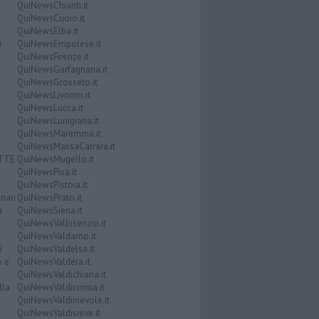
QuiNewsChianti.it
QuiNewsCuoio.it
QuiNewsElba.it
i
QuiNewsEmpolese.it
QuiNewsFirenze.it
QuiNewsGarfagnana.it
QuiNewsGrosseto.it
QuiNewsLivorno.it
QuiNewsLucca.it
QuiNewsLunigiana.it
QuiNewsMaremma.it
QuiNewsMassaCarrara.it
ATTE
QuiNewsMugello.it
QuiNewsPisa.it
QuiNewsPistoia.it
nari
QuiNewsPrato.it
a
QuiNewsSiena.it
QuiNewsValbisenzio.it
QuiNewsValdarno.it
i
QuiNewsValdelsa.it
o e
QuiNewsValdera.it
QuiNewsValdichiana.it
lla
QuiNewsValdicornia.it
QuiNewsValdinievole.it
QuiNewsValdisieve.it