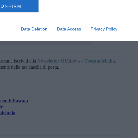
e anche la sfida giocata punto a punto con la
Virtus Bologna
.
CONFIRM
rese, ci sono stati anche l’assistente
Matteo Puccioni
, il
atrice
Guenda Lucchetta
.
Data Deletion
Data Access
Privacy Policy
oscana iscriviti alla
Newsletter QUInews - ToscanaMedia.
amente nella tua casella di posta.
neo di Pasqua
te
alcinaia