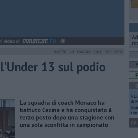
Ad
ro
MARTEDÌ
13 MAGGIO 2025
ORE 09:30
 l'Under 13 sul podio
Q
A L
La squadra di coach Monaco ha
di 
Scar
battuto Cecina e ha conquistato il
con 
terzo posto dopo una stagione con
QUI
una sola sconfitta in campionato