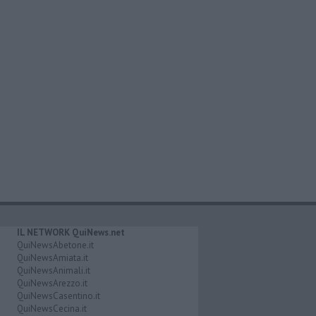
IL NETWORK QuiNews.net
QuiNewsAbetone.it
QuiNewsAmiata.it
QuiNewsAnimali.it
QuiNewsArezzo.it
QuiNewsCasentino.it
QuiNewsCecina.it