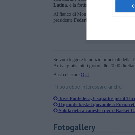
Latina
, e la fortissima
Verona
. Memorabil
Al fianco di Monaco, per la società pontede
presidente
Federico Tamberi
e la coordin
Se vuoi leggere le notizie principali della T
Arriva gratis tutti i giorni alle 20:00 dirett
Basta cliccare
QUI
Ti potrebbe interessare anche:
Juve Pontedera, 6 squadre per il Tor
Il grande basket giovanile a Fornacet
Solidarietà a canestro per il Basket C
Fotogallery