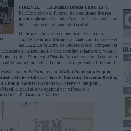
FIRENZE —
La
Bellaria Basket Under 13
, al
PalaCoverciano di Firenze, ha conquistato il
terzo
posto regionale
, battendo Cecina nell'atto conclusivo
della stagione dei giovanissimi cestisti.
Un bronzo che corona il percorso avviato con
et
coach
Cristoforo Monaco
, iniziato con il minibasket
nel 2022. La squadra, da Ottobre scorso, compete nel
Ult
acanestro e, in sette mesi, è stata sconfitta soltanto una volta, a
 eliminato prima
Siena
e poi
Pistoia
, fino a incrociare il cammino
A
ino all’ultimo minuto, che alla fine ha visto prevalere i fiorentini.
estisti
made in Bellaria
, ovvero
Mattia Pianigiani, Filippo
Maisto, Michele Billeri, Edoardo Pancrazi, Giacomo Bertini,
yan Chabki, Gabriel Carbonari, Lorenzo Ciampini,
 Mosti
, ai quali si sono aggiunti per rafforzare la
A
gazzi
dalla Pallacanestro Valdera.
A