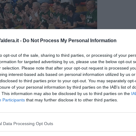
ldera.it -
Do Not Process My Personal Information
to opt-out of the sale, sharing to third parties, or processing of your per
formation for targeted advertising by us, please use the below opt-out s
r selection. Please note that after your opt-out request is processed y
eing interest-based ads based on personal information utilized by us or
disclosed to third parties prior to your opt-out. You may separately opt-
Il tifo sugli spalti
losure of your personal information by third parties on the IAB’s list of
. This information may also be disclosed by us to third parties on the
IA
tolo regionale, si è completata con gli arrivi dal Basket Ponsacco
Participants
that may further disclose it to other third parties.
iulio Migliarini, Giacomo Vitullo, Matteo Vitullo
, oltre al
ati, ha sostenuto
quattro allenamenti settimanali
e partecipato
 raccogliendo vittorie importanti. Tra queste, successi contro i
l Data Processing Opt Outs
 Reggiana, Pistoia
, ma anche contro i campioni del Piemonte
e Marche
Stamura Ancona
, i vicecampioni del Lazio
Smg