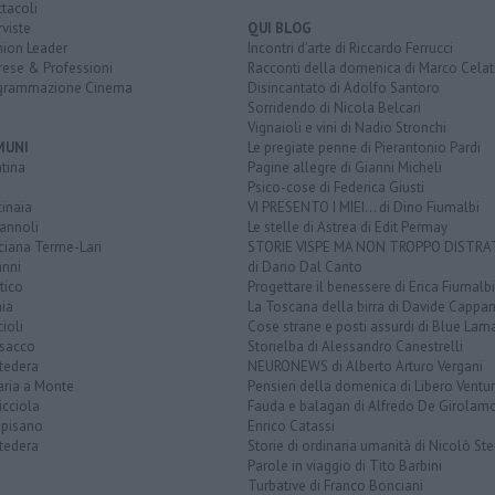
tacoli
rviste
QUI BLOG
nion Leader
Incontri d'arte di Riccardo Ferrucci
rese & Professioni
Racconti della domenica di Marco Celat
grammazione Cinema
Disincantato di Adolfo Santoro
Sorridendo di Nicola Belcari
Vignaioli e vini di Nadio Stronchi
MUNI
Le pregiate penne di Pierantonio Pardi
tina
Pagine allegre di Gianni Micheli
Psico-cose di Federica Giusti
inaia
VI PRESENTO I MIEI... di Dino Fiumalbi
annoli
Le stelle di Astrea di Edit Permay
ciana Terme-Lari
STORIE VISPE MA NON TROPPO DISTR
anni
di Dario Dal Canto
tico
Progettare il benessere di Erica Fiumalbi
ia
La Toscana della birra di Davide Cappan
ioli
Cose strane e posti assurdi di Blue Lam
sacco
Storielba di Alessandro Canestrelli
tedera
NEURONEWS di Alberto Arturo Vergani
aria a Monte
Pensieri della domenica di Libero Ventur
icciola
Fauda e balagan di Alfredo De Girolam
opisano
Enrico Catassi
tedera
Storie di ordinaria umanità di Nicolò Ste
Parole in viaggio di Tito Barbini
Turbative di Franco Bonciani