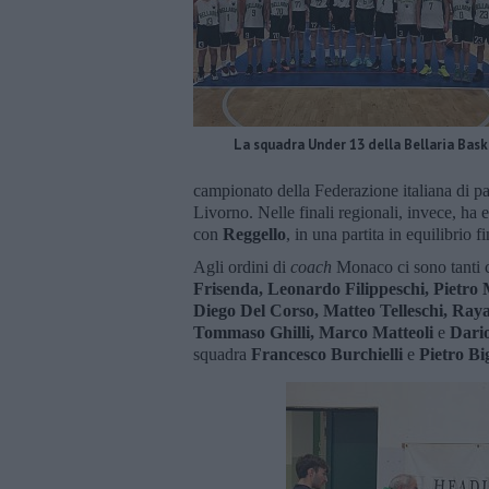
La squadra Under 13 della Bellaria Bask
campionato della Federazione italiana di pall
Livorno. Nelle finali regionali, invece, ha
con
Reggello
, in una partita in equilibrio f
Agli ordini di
coach
Monaco ci sono tanti c
Frisenda, Leonardo Filippeschi, Pietro 
Diego Del Corso, Matteo Telleschi, Ra
Tommaso Ghilli, Marco Matteoli
e
Dario
squadra
Francesco Burchielli
e
Pietro Bi