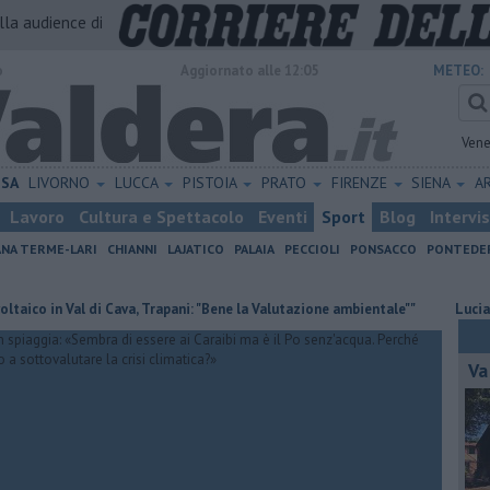
alla audience di
o
Aggiornato alle 12:05
METEO:
Vene
ISA
LIVORNO
LUCCA
PISTOIA
PRATO
FIRENZE
SIENA
A
Lavoro
Cultura e Spettacolo
Eventi
Sport
Blog
Intervi
ANA TERME-LARI
CHIANNI
LAJATICO
PALAIA
PECCIOLI
PONSACCO
PONTEDE
l di Cava, Trapani: "Bene la Valutazione ambientale""
Lucia e la sua fami
Va