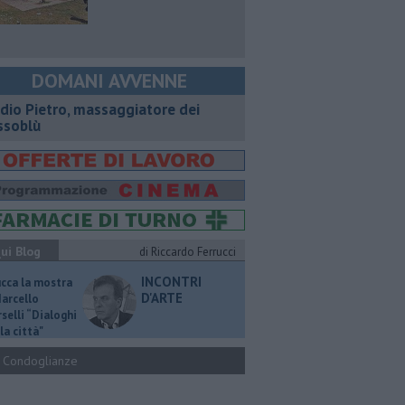
DOMANI AVVENNE
dio Pietro, massaggiatore dei
ssoblù
ui Blog
di Riccardo Ferrucci
INCONTRI
ucca la mostra
D'ARTE
Marcello
selli “Dialoghi
la città"
Condoglianze