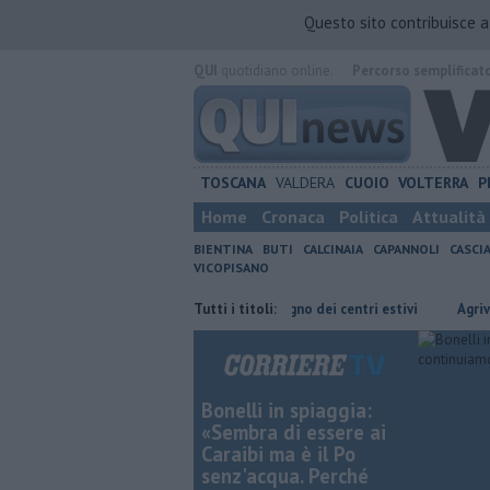
Questo sito contribuisce 
QUI
quotidiano online.
Percorso semplificat
TOSCANA
VALDERA
CUOIO
VOLTERRA
P
Home
Cronaca
Politica
Attualità
BIENTINA
BUTI
CALCINAIA
CAPANNOLI
CASCI
VICOPISANO
io
Oltre 7mila euro a sostegno dei centri estivi
Tutti i titoli:
Agrivoltaico in Va
Bonelli in spiaggia:
«Sembra di essere ai
Caraibi ma è il Po
senz'acqua. Perché