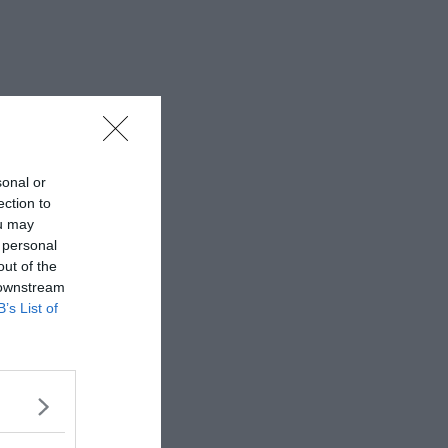
sonal or
ection to
ou may
 personal
out of the
 downstream
B’s List of