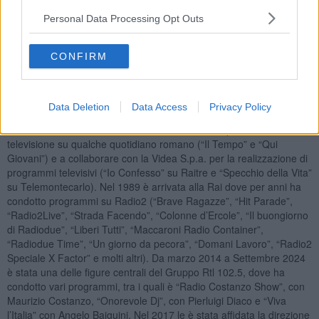
Personal Data Processing Opt Outs
CONFIRM
E’ nata a Roma e si è avvicinata al mondo della comunicazione
giovanissima, dedicando alla radio e al teatro tutto il tempo libero
degli anni del liceo.
Data Deletion
Data Access
Privacy Policy
Durante l’Università ha cominciato a scrivere di spettacoli e
televisione su qualche quotidiano romano (“Il Tempo” e “Qui
Giovani”) e a collaborare con la Videa S.p.a. per la realizzazione di
programmi televisivi (“Io Confesso” su Raitre e “Specchio della Vita”
su Telemontecarlo). Nel 1989 è arrivata alla Rai dove per anni ha
condotto programmi su Radio2 (“Brave Ragazze”, “Hit Parade”,
“Radio2Live”, “Strada Facendo”, “Colonne d’Ercole”, “Il buongiorno
di Radiodue”, “Liberi Tutti”, “Maccaroni Radio Container”,
“Radiodue Time”, “Un giorno da pecora”, “Domani Lavoro”, “Radio2
Speciale X Factor” e molti altri). Da marzo 2014 a Settembre 2024
è stata una delle figure centrali del Gruppo Rtl 102.5, dove ha
condotto vari programmi, tra i quali è “Radio Costanzo Show”, con
Maurizio Costanzo, “Onorevole Dj”, con Pierluigi Diaco e “Viva
l’Italia” con Angelo Baiguini. Nel 2017 le è stata affidata la direzione