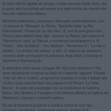
di tutta l’offerta digitale del gruppo e della neonata Radio Zeta, che
in pochi anni ha portato ad essere una delle novità più rilevanti del
mercato radiofonico italiano.
All’attività radiofonica, ha sempre affiancato quella televisiva, con
12 edizioni di “Okkupati” su Raitre, “Sportello Italia” su Rai
International, “Presenze” su Sky Vivo, “E’ uno di quei giorni che”, “
Premio Giornalistico Ilaria Alpi”, sempre su Raitre, due edizioni di
“Sanremo in Jazz” su Raiuno, e numerose partecipazioni a “X
Factor”, “Star Academy”, “Uno Mattina”, “Domenica In”, “La vita in
diretta”, “Le amiche del sabato” e altro. E’ stata in più occasioni
membro delle commissioni di selezione degli artisti al Festival di
Sanremo e SanremoLab.
A settembre 2024 lascia il gruppo Rtl 102.5 per rientrare in Rai,
dove attualmente conduce su Rai2 con Gabriele Vagnato “Playlist –
Tutto ciò che è musica”, programma musicale in onda il sabato alle
14.00 e cura rubriche fisse nei programmi di Raiuno “La Volta
Buona”, in onda nel pomeriggio con la conduzione di Caterina
Balivo, Uno Mattina in Famiglia e Uno Mattina Weekly la mattina del
Weekend e Camper, il martedì mattina.
Da più di trent’anni presenta e modera eventi di vario tipo -
convegni, convention, conferenze stampa, spettacoli di