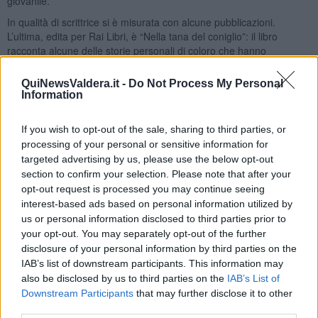
giovanile.
In qualità̀ di scrittrice si è misurata con alcune pubblicazioni.
L’ultima, edita per Rai Libri, è “Nella tana del coniglio”: il libro
racconta alcune delle storie personali di coloro che hanno
combattuto contro le dipendenze e i disturbi alimentari. Per
affrontare il tema, si è avvalsa della collaborazione del noto
QuiNewsValdera.it -
Do Not Process My Personal
psichiatra Leonardo Mendolicchio, grazie al quale ha approfondito
Information
la dimensione medica di quello che può̀ essere considerato uno dei
grandi mali del nostro secolo.
If you wish to opt-out of the sale, sharing to third parties, or
FEDERICA GENTILE
processing of your personal or sensitive information for
targeted advertising by us, please use the below opt-out
section to confirm your selection. Please note that after your
opt-out request is processed you may continue seeing
interest-based ads based on personal information utilized by
us or personal information disclosed to third parties prior to
your opt-out. You may separately opt-out of the further
disclosure of your personal information by third parties on the
IAB’s list of downstream participants. This information may
also be disclosed by us to third parties on the
IAB’s List of
Downstream Participants
that may further disclose it to other
third parties.