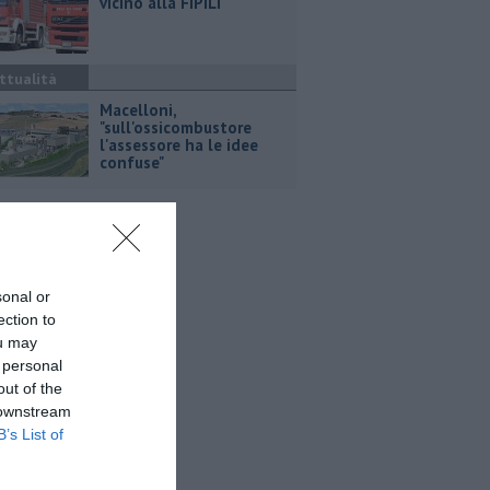
vicino alla FiPiLi
ttualità
Macelloni,
"sull'ossicombustore
l'assessore ha le idee
confuse"
sonal or
ection to
ou may
 personal
out of the
 downstream
B’s List of