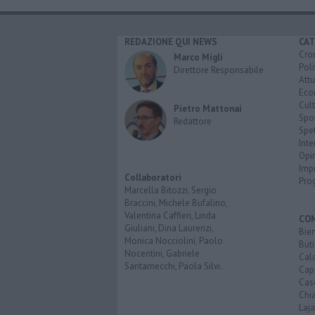
REDAZIONE QUI NEWS
CAT
Cro
Marco Migli
Poli
Direttore Responsabile
Attu
Eco
Cult
Pietro Mattonai
Spo
Redattore
Spet
Inte
Opi
Imp
Collaboratori
Pro
Marcella Bitozzi, Sergio
Braccini, Michele Bufalino,
Valentina Caffieri, Linda
CO
Giuliani, Dina Laurenzi,
Bien
Monica Nocciolini, Paolo
Buti
Nocentini, Gabriele
Calc
Santarnecchi, Paola Silvi.
Cap
Cas
Chi
Laja