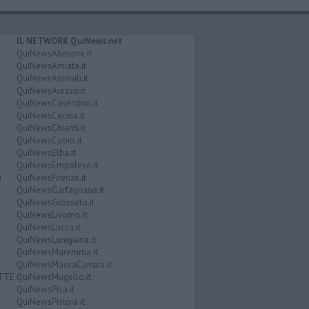
IL NETWORK QuiNews.net
QuiNewsAbetone.it
QuiNewsAmiata.it
QuiNewsAnimali.it
QuiNewsArezzo.it
QuiNewsCasentino.it
QuiNewsCecina.it
QuiNewsChianti.it
QuiNewsCuoio.it
QuiNewsElba.it
QuiNewsEmpolese.it
i
QuiNewsFirenze.it
QuiNewsGarfagnana.it
QuiNewsGrosseto.it
QuiNewsLivorno.it
QuiNewsLucca.it
QuiNewsLunigiana.it
QuiNewsMaremma.it
QuiNewsMassaCarrara.it
ATTE
QuiNewsMugello.it
QuiNewsPisa.it
QuiNewsPistoia.it