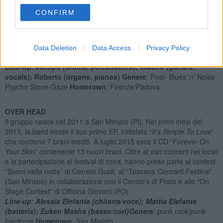
diverse realtà, toscane e non, supportando band come Calibro 35,
CONFIRM
Bud Spencer Blues Explosion e The Rock and Roll Kamikazes.
Musicalmente sono legati alla crudezza del blues delle origini, ai
feedback dilatati tipici dello shoegaze e della “psychadelia”, alle
dissonanze proprie del noise rock e alla potenza sonora dello
Data Deletion
Data Access
Privacy Policy
stoner rock.
Line-up
:
Jacopo (drums, percussions);
Glauco (guitars,
vocals);
Roberto (organs, pianos)
Genere
: Post- Blues 'n' Noise
Psycho Stone-Gaze
Hometown
: Firenze/Padova
OVER HEAD
Il gruppo nasce nel 2011 a San Miniato (PI). Nei primi mesi del
2013, la band incide il suo primo EP, intitolato “
It’s Simple To Love
”
che contiene 7 brani inediti. A luglio 2015 esce il CD “
Forever On
Your Skin
” contenente 13 nuovi brani. Oltre ai vari concerti nei locali
e la partecipazione ai festival di zona, hanno preso parte al contest
“Suoni nella notte” di Cerreto Guidi, al “Toscana Concerti Festival”
(San Miniato) in collaborazione con il Cencio’s di Prato e allo “On
Stage Contest” di Officina Giovani (PO).
Line-up
:
Alessia Elefante (chitarra/voce); Mattia Elefante
(batteria); Euken Masha (basso/cori)
Genere
:
punk rock/punk
hardcore
Hometown
: San Miniato