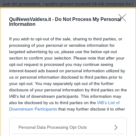
pub del grossetano, i quattro giovani musicisti (di età compresa tra i
17 e i 19 anni) iniziano a scrivere pezzi propri, in italiano. Dopo
aver vinto un contest locale, registrano il loro primo Ep
QuiNewsValdera.it -
Do Not Process My Personal
"
Montecristo
". Il loro stile musicale di band indipendente inizia a
Information
delinearsi fra le ritmiche e le strutture chiaramente provenienti dal
rock d'oltremanica e i fraseggi del chitarrista, jazzista e devoto di
If you wish to opt-out of the sale, sharing to third parties, or
artisti come Coltrane, Frisell, Metheny, Mingus e Parker. Il gruppo
processing of your personal or sensitive information for
attualmente sta lavorando ad altri inediti e programmando date
targeted advertising by us, please use the below opt-out
nella bassa Toscana.
Line-up
:
Francesco Lenzi (chitarra e voce); Carlo Pareti (basso
section to confirm your selection. Please note that after your
e cori); Stefano Marini (chitarra solista); Matteo Cappelli
opt-out request is processed you may continue seeing
(batteria)
Genere
: Indie Rock
Hometown
: Grosseto
interest-based ads based on personal information utilized by
us or personal information disclosed to third parties prior to
your opt-out. You may separately opt-out of the further
disclosure of your personal information by third parties on the
IAB’s list of downstream participants. This information may
also be disclosed by us to third parties on the
IAB’s List of
NEKO AT STELLA
Downstream Participants
that may further disclose it to other
Trio chitarra/voce + batteria + organo/piano. Dopo alcuni cambi di
third parties.
formazione, trovano la quadratura del cerchio nella collaborazione
tra Glauco, Jacopo e Roberto. Il loro primo album omonimo è
Personal Data Processing Opt Outs
uscito il 27 settembre 2013 per l'etichetta Dischi Soviet Studio. Fin
da subito si concentrano sull’attività live che li porta a esibirsi in