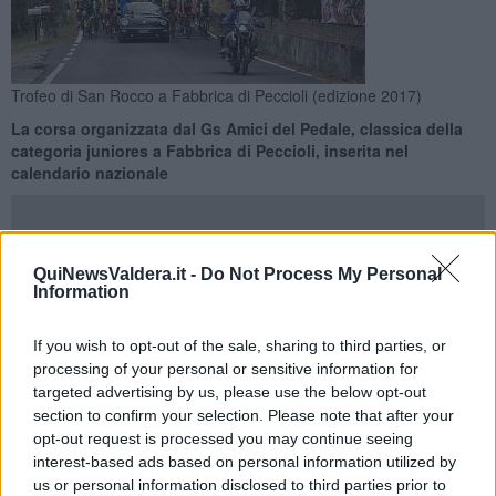
Trofeo di San Rocco a Fabbrica di Peccioli (edizione 2017)
La corsa organizzata dal Gs Amici del Pedale, classica della
categoria juniores a Fabbrica di Peccioli, inserita nel
calendario nazionale
QuiNewsValdera.it -
Do Not Process My Personal
Information
PECCIOLI —
Il Trofeo San Rocco
a Fabbrica di Peccioli torna
quest’anno nel calendario nazionale. La corsa ciclistica, vetrina di
If you wish to opt-out of the sale, sharing to third parties, or
prestigio per la categoria juniores organizzata dal
Gruppo
processing of your personal or sensitive information for
sportivo Amici del Pedale
, nel 2020 venne annullata a causa
targeted advertising by us, please use the below opt-out
della pandemia e nel 2021 si svolse a carattere regionale. Ora il
section to confirm your selection. Please note that after your
nuovo appuntamento nazionale, fissato per il
25 Settembre 2022
.
opt-out request is processed you may continue seeing
Un risultato che si deve alla passione e all'impegno degli
interest-based ads based on personal information utilized by
organizzatori, a cominciare dal presidente degli Amici del Pedale
us or personal information disclosed to third parties prior to