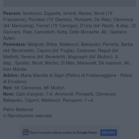
Pescara:
Iacobucci; Zappella, Ierardi, Illanes, Veroli (75'
Frascatore); Pontisso (75' Diambo), Pompetti, De Risio; Clemenza
(84' Memushaj), Ferrari (75' Cernigoi), D'Ursi (64' Rauti). A disp.: Di
Gennaro, Rasi, Cancellotti, Nzita, Delle Monache. All.: Gaetano
Auteri.
Pontedera:
Melgrati; Shiba, Matteucci, Bakayoko; Perretta, Barba
(84' Benericetti), Caponi (64' Foglia), Catanese, Regoli (84'
Mattioli); Serena (64' Benedetti); Magnaghi (64' Mutton). A
disp.: Sposito, Nicoli, Martini, Di Meo, Marianelli, De Ioannon. All.:
Ivan Maraia.
Arbitro:
Maria Marotta di Sapri (Pellino di Frattamaggiore - Pelosi
di Ercolano).
Reti:
59' Clemenza, 88' Mutton.
Note:
Calci d'angolo: 7-6. Ammoniti: Pompetti, Clemenza;
Bakayoko, Caponi, Matteucci. Recupero: 1'+4'.
Pietro Mattonai
© Riproduzione riservata