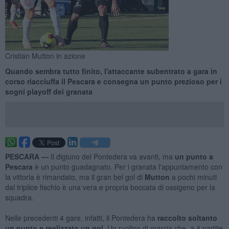
Cristian Mutton in azione
Quando sembra tutto finito, l'attaccante subentrato a gara in
corso riacciuffa il Pescara e consegna un punto prezioso per i
sogni playoff dei granata
PESCARA —
Il digiuno del Pontedera va avanti, ma
un punto a
Pescara
è un punto guadagnato. Per i granata l'appuntamento con
la vittoria è rimandato, ma il gran bel gol di
Mutton
a pochi minuti
dal triplice fischio è una vera e propria boccata di ossigeno per la
squadra.
Nelle precedenti 4 gare, infatti, il Pontedera ha
raccolto soltanto
un punto e realizzato un gol
. Un ruolino di marcia che, a 4 partite