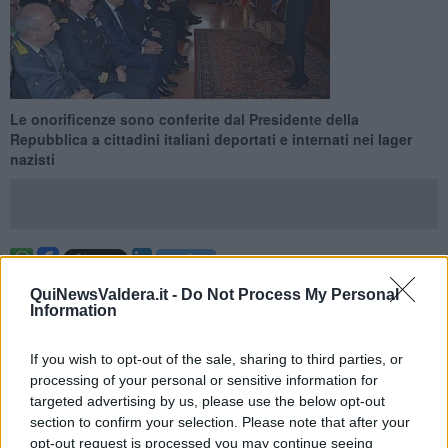
Le onorificenze sono conferite dal Presidente della
Repubblica a cittadini italiani deportati e internati nei lager
nazisti
PISA —
Nella giornata in cui si commemorano le vittime
QuiNewsValdera.it -
Do Not Process My Personal
dell'Olocausto sono state consegnate le
Medaglie d’onore alla
Information
Memoria
, conferite dal Presidente della Repubblica a cittadini
italiani deportati ed internati nei lager nazisti.
If you wish to opt-out of the sale, sharing to third parties, or
Sette quelle che sono state consegnate, questa mattina, dal
processing of your personal or sensitive information for
prefetto Maria Luisa D’Alessandro, nel corso di una cerimonia nel
targeted advertising by us, please use the below opt-out
Salone di rappresentanza della Prefettura. Le medaglie d’onore
section to confirm your selection. Please note that after your
sono state consegnate alla memoria di
Secondo Ciacchini,
opt-out request is processed you may continue seeing