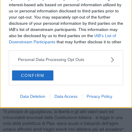
Nicolino Francesco Ferrari, Eusebio Ferri, Alfonso Fuggi,
interest-based ads based on personal information utilized by
Aurelio Nardi, Ilio Pachetti e Vittorio Rocchi.
us or personal information disclosed to third parties prior to
your opt-out. You may separately opt-out of the further
disclosure of your personal information by third parties on the
IAB’s list of downstream participants. This information may
Oltre ai familiari degli insigniti, alla cerimonia hanno preso parte, tra
also be disclosed by us to third parties on the
IAB’s List of
gli altri, il deputato
Edoardo Ziello,
il presidente della Provincia di
Downstream Participants
that may further disclose it to other
Pisa
Massimiliano Angori,
la vicesindaco di Pisa
Raffaella
third parties.
Bonsangue
, il sindaco di Casciana Terme Lari
Mirko Tirreni,
la
sindaca di Buti
Arianna Buti
, il Presidente della Comunità Ebraica
Personal Data Processing Opt Outs
di Pisa
Maurizio Gabbrielli
, le autorità militari e i rappresentanti
delle istituzioni.
CONFIRM
Gli intervenuti hanno espresso parole di "Sentita commozione e
sincera vicinanza alle vittime della Shoah ed ai familiari degli italiani
che, in quegli anni, sono stati deportati ed internati nei campi di
concentramento nazisti e sono stati destinati al lavoro coatto per
Data Deletion
Data Access
Privacy Policy
l’economia di guerra".
"Il principio di uguaglianza, la libertà e gli altri valori sacri ed
irrinunciabili enunciati dalla Costituzione italiana - si legge in una
nota della prefettura di Pisa- siano scudo e baluardo dell’agire
umano affinché simili tragici eventi non abbiano più ad accadere".