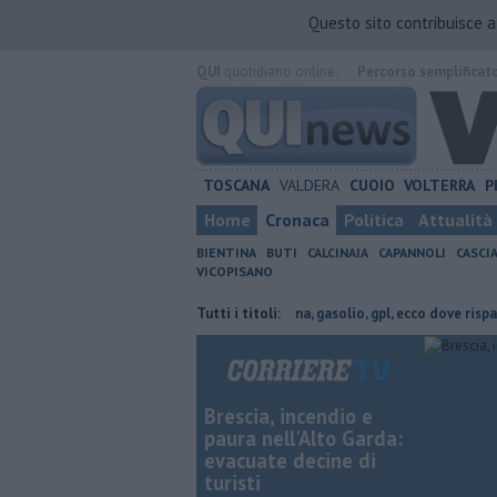
Questo sito contribuisce 
QUI
quotidiano online.
Percorso semplificat
TOSCANA
VALDERA
CUOIO
VOLTERRA
P
Home
Cronaca
Politica
Attualità
BIENTINA
BUTI
CALCINAIA
CAPANNOLI
CASCI
VICOPISANO
 sentieri tra verde e natura
Tutti i titoli:
​Benzina, gasolio, gpl, ecco dove risparmiare
Brescia, incendio e
paura nell'Alto Garda:
evacuate decine di
turisti