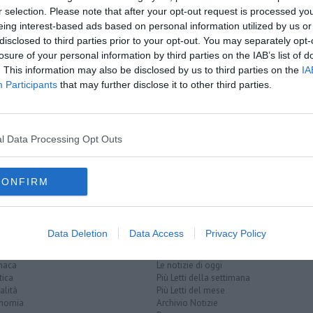
r selection. Please note that after your opt-out request is processed y
amente nella tua casella di posta.
eing interest-based ads based on personal information utilized by us or
disclosed to third parties prior to your opt-out. You may separately opt-
losure of your personal information by third parties on the IAB’s list of
A
. This information may also be disclosed by us to third parties on the
IA
Participants
that may further disclose it to other third parties.
ente"
l Data Processing Opt Outs
 di livorno
calenzano
carabinieri
eni
livorno
frazione
cascina
pontedera
CONFIRM
Data Deletion
Data Access
Privacy Policy
EGORIE
RUBRICHE
naca
Le notizie di oggi
tica
Più Letti della settimana
alità
Più Letti del mese
nomia
Archivio Notizie