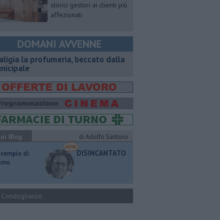
storici gestori ai clienti più
affezionati
DOMANI AVVENNE
aligia la profumeria, beccato dalla
nicipale
ui Blog
di Adolfo Santoro
DISINCANTATO
esempio di
ismo
Condoglianze