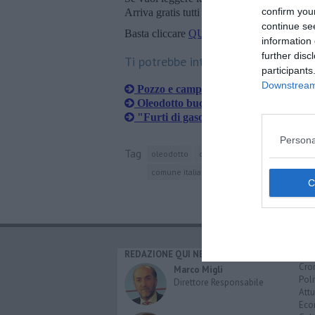
confirm you
Arriva gratis tutti i giorni alle 20:00 dirett
continue se
Basta cliccare
QUI
information 
further disc
Ti potrebbe interessare anche:
participants
Downstream 
Pozzo e campi inquinati, parla Arpat
Oleodotto bucato, terre inquinate
"Furti di gasolio, pericolo per l'ambi
Persona
Tag
oleodotto
diesel
ponsacco
provincia
comune italiano
legoli
vigili del fuoco
REDAZIONE QUI NEWS
CAT
Cro
Marco Migli
Poli
Direttore Responsabile
Attu
Eco