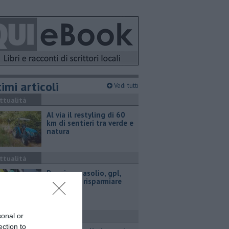
imi articoli
Vedi tutti
ttualità
Al via il restyling di 60
km di sentieri tra verde e
natura
ttualità
​Benzina, gasolio, gpl,
ecco dove risparmiare
sonal or
ttualità
ection to