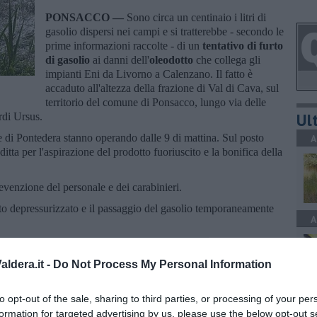
PONSACCO —
Sono circa un centinaio i litri di
gasolio dispersi nei campi e si tratterebbe - secondo le
prime informazioni raccolte - di un
tentativo di furto
di gasolio
ai danni dell'
oleodotto
che collega gli
impianti Eni da Livorno a Calenzano. Il fatto è
accaduto all'altezza della frazione di Val di Cava, sul
territorio del comune di Ponsacco, lungo via delle
Ult
rdi Ursus.
te di Pontedera stanno operando dalle 9 di mattina. Sul posto
A
ditta per l'aspirazione del prodotto fuoriuscito e la bonifica della
venzione del personale e dei carabinieri.
ato depressurizzato e il passaggio del gasolio temporaneamente
A
ldera.it -
Do Not Process My Personal Information
to opt-out of the sale, sharing to third parties, or processing of your per
A
formation for targeted advertising by us, please use the below opt-out s
oscana iscriviti alla
Newsletter QUInews - ToscanaMedia.