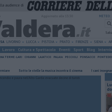
alla audience di
o
Aggiornato alle 13:30
METEO:
Sab
ISA
LIVORNO
LUCCA
PISTOIA
PRATO
FIRENZE
SIENA
A
Lavoro
Cultura e Spettacolo
Eventi
Sport
Blog
Intervi
ANA TERME-LARI
CHIANNI
LAJATICO
PALAIA
PECCIOLI
PONSACCO
PONTEDE
Sotto le stelle la musica incontra il cinema
I cani insegnano "L'art
Lu
do