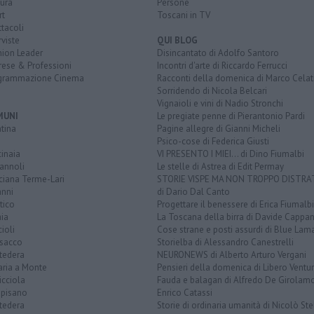
ura
Persone
rt
Toscani in TV
tacoli
rviste
QUI BLOG
nion Leader
Disincantato di Adolfo Santoro
rese & Professioni
Incontri d'arte di Riccardo Ferrucci
grammazione Cinema
Racconti della domenica di Marco Celat
Sorridendo di Nicola Belcari
Vignaioli e vini di Nadio Stronchi
MUNI
Le pregiate penne di Pierantonio Pardi
tina
Pagine allegre di Gianni Micheli
Psico-cose di Federica Giusti
inaia
VI PRESENTO I MIEI... di Dino Fiumalbi
annoli
Le stelle di Astrea di Edit Permay
ciana Terme-Lari
STORIE VISPE MA NON TROPPO DISTR
anni
di Dario Dal Canto
tico
Progettare il benessere di Erica Fiumalbi
ia
La Toscana della birra di Davide Cappan
ioli
Cose strane e posti assurdi di Blue Lam
sacco
Storielba di Alessandro Canestrelli
tedera
NEURONEWS di Alberto Arturo Vergani
aria a Monte
Pensieri della domenica di Libero Ventur
icciola
Fauda e balagan di Alfredo De Girolam
opisano
Enrico Catassi
tedera
Storie di ordinaria umanità di Nicolò Ste