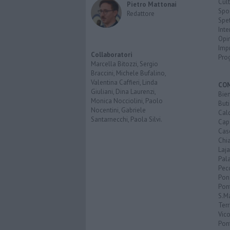
Cult
Pietro Mattonai
Spo
Redattore
Spet
Inte
Opi
Imp
Collaboratori
Pro
Marcella Bitozzi, Sergio
Braccini, Michele Bufalino,
Valentina Caffieri, Linda
CO
Giuliani, Dina Laurenzi,
Bien
Monica Nocciolini, Paolo
Buti
Nocentini, Gabriele
Calc
Santarnecchi, Paola Silvi.
Cap
Cas
Chi
Laja
Pala
Pecc
Pon
Pon
S.M
Terr
Vic
Pon