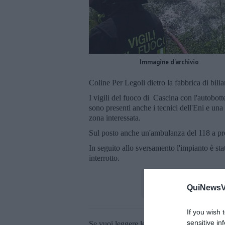
Immagine d'archivio
Coline Per Legoli dietro la fabbrica di bilia
I vigili del fuoco di Cascina con l'autobot
sono presenti anche i tecnici dell'Eni e una 
zona interessata.
Sul posto anche un'ambulanza del 118 a pre
In seguito allo sversamento l'impianto è st
interrotto.
QuiNewsVa
If you wish 
sensitive in
Se vuoi leggere le notizie principali della T