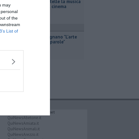
Sotto le stelle la musica
ou may
incontra il cinema
 personal
out of the
 downstream
ttualità
B’s List of
I cani insegnano "L'arte
delle non parole"
IL NETWORK QuiNews.net
QuiNewsAbetone.it
QuiNewsAmiata.it
QuiNewsAnimali.it
QuiNewsArezzo.it