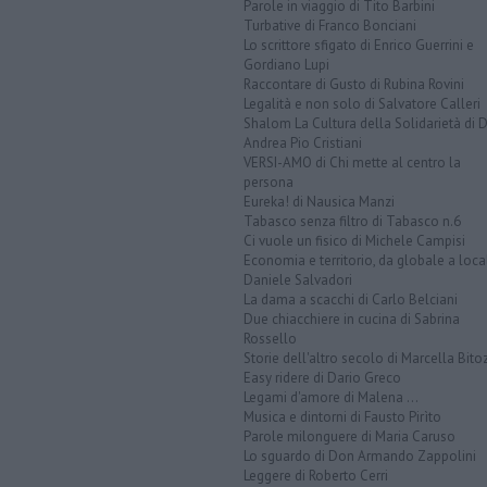
Parole in viaggio di Tito Barbini
Turbative di Franco Bonciani
Lo scrittore sfigato di Enrico Guerrini e
Gordiano Lupi
Raccontare di Gusto di Rubina Rovini
Legalità e non solo di Salvatore Calleri
Shalom La Cultura della Solidarietà di 
Andrea Pio Cristiani
VERSI-AMO di Chi mette al centro la
persona
Eureka! di Nausica Manzi
Tabasco senza filtro di Tabasco n.6
Ci vuole un fisico di Michele Campisi
Economia e territorio, da globale a loca
Daniele Salvadori
La dama a scacchi di Carlo Belciani
Due chiacchiere in cucina di Sabrina
Rossello
Storie dell'altro secolo di Marcella Bito
Easy ridere di Dario Greco
Legami d'amore di Malena ...
Musica e dintorni di Fausto Pirìto
Parole milonguere di Maria Caruso
Lo sguardo di Don Armando Zappolini
Leggere di Roberto Cerri