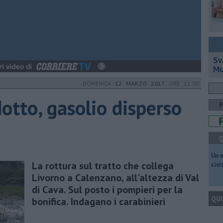
Sv
Mu
DOMENICA
12 MARZO 2017
ORE 11:00
dotto, gasolio disperso
Q
​Un 
La rottura sul tratto che collega
civ
Livorno a Calenzano, all'altezza di Val
di Cava. Sul posto i pompieri per la
QUI
bonifica. Indagano i carabinieri