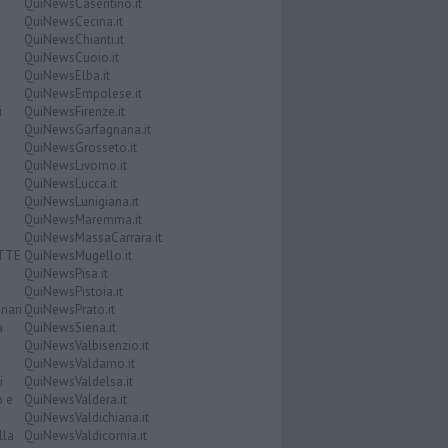
QuiNewsCasentino.it
QuiNewsCecina.it
QuiNewsChianti.it
QuiNewsCuoio.it
QuiNewsElba.it
QuiNewsEmpolese.it
i
QuiNewsFirenze.it
QuiNewsGarfagnana.it
QuiNewsGrosseto.it
QuiNewsLivorno.it
QuiNewsLucca.it
QuiNewsLunigiana.it
QuiNewsMaremma.it
QuiNewsMassaCarrara.it
ATTE
QuiNewsMugello.it
QuiNewsPisa.it
QuiNewsPistoia.it
nari
QuiNewsPrato.it
a
QuiNewsSiena.it
QuiNewsValbisenzio.it
QuiNewsValdarno.it
i
QuiNewsValdelsa.it
o e
QuiNewsValdera.it
QuiNewsValdichiana.it
lla
QuiNewsValdicornia.it