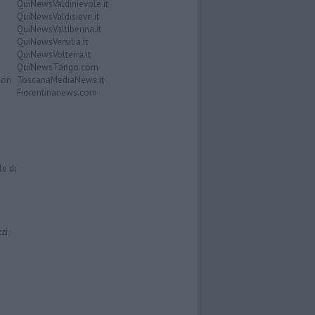
QuiNewsValdinievole.it
QuiNewsValdisieve.it
QuiNewsValtiberina.it
QuiNewsVersilia.it
QuiNewsVolterra.it
QuiNewsTango.com
Don
ToscanaMediaNews.it
Fiorentinanews.com
le di
zzi