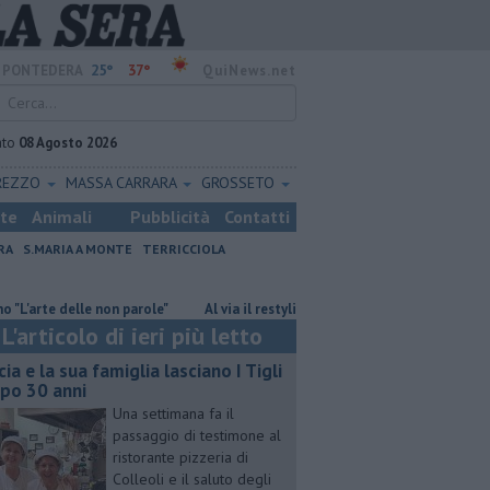
25°
37°
PONTEDERA
QuiNews.net
ato
08 Agosto 2026
REZZO
MASSA CARRARA
GROSSETO
ste
Animali
Pubblicità
Contatti
RA
S.MARIA A MONTE
TERRICCIOLA
e delle non parole"
Al via il restyling di 60 km di sentieri tra verde e nat
L'articolo di ieri più letto
cia e la sua famiglia lasciano I Tigli
po 30 anni
Una settimana fa il
passaggio di testimone al
ristorante pizzeria di
Colleoli e il saluto degli