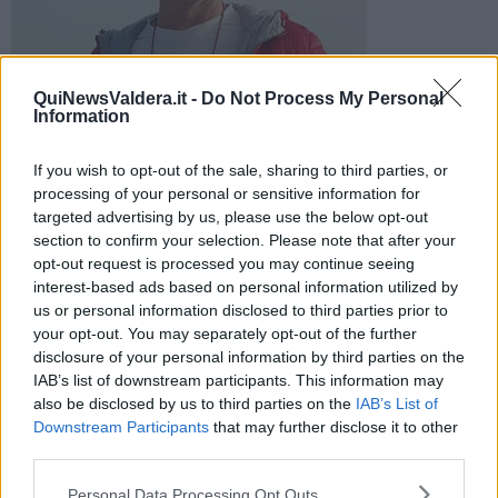
Maurizio Bernini
QuiNewsValdera.it -
Do Not Process My Personal
Lutto nel mondo sportivo dilettantesco per la scomparsa di
Information
Maurizio Bernini. Dalla società ponsacchina: "Grande uomo,
molto disponibile"
If you wish to opt-out of the sale, sharing to third parties, or
processing of your personal or sensitive information for
targeted advertising by us, please use the below opt-out
section to confirm your selection. Please note that after your
opt-out request is processed you may continue seeing
interest-based ads based on personal information utilized by
PONSACCO —
E' morto
Maurizio Bernini
, ex preparatore dei
us or personal information disclosed to third parties prior to
portieri della Mobilieri Ponsacco ed ex portiere. Il cordoglio dalla
your opt-out. You may separately opt-out of the further
società di calcio ponsacchina è arrivato con le parole di Alessandro
disclosure of your personal information by third parties on the
Balluchi: "Maurizio era un grande uomo, molto umano e disponibile,
IAB’s list of downstream participants. This information may
rispondeva sempre presente quando c'era bisogno".
also be disclosed by us to third parties on the
IAB’s List of
Bernini faceva l'assicuratore e viveva a Calcinaia, dove oggi alle 15
Downstream Participants
that may further disclose it to other
sono in programma i funerali, nella chiesa di San Giovanni Battista.
third parties.
Oltre che in Valdera Bernini era molto conosciuto anche a Volterra.
Personal Data Processing Opt Outs