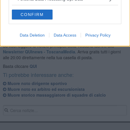
CONFIRM
Data Deletion
Data Access
Privacy Policy
Se vuoi leggere le notizie principali della Toscana iscriviti alla
Newsletter QUInews - ToscanaMedia.
Arriva gratis tutti i giorni
alle 20:00 direttamente nella tua casella di posta.
Basta cliccare
QUI
Ti potrebbe interessare anche:
Muore noto dirigente sportivo
Muore noto ex arbitro ed escursionista
Muore storico massaggiatore di squadre di calcio