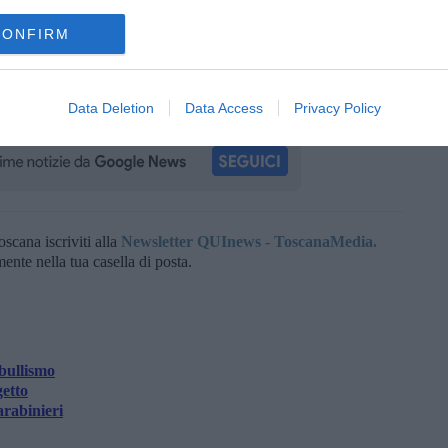
siete
una comunità di più di 5mila persone
, tra studenti,
ita di una comunità numerosa non è mai facile e gli episodi
CONFIRM
, il Comune ha avviato un percorso per
costruire una rete
stro futuro sarà positivo se ognuno farà la propria parte parte,
 gli altri. Non possiamo pensare che ciò che a noi sembra
Data Deletion
Data Access
Privacy Policy
oscana iscriviti alla
Newsletter QUInews - ToscanaMedia.
amente nella tua casella di posta.
 bullismo
getto
arabinieri