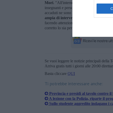
Mori
. "All'interno del villaggio scolastico 
insegnanti e personale - ha concluso - la v
accaduti ne sono la prova. Da parte nostra
ampia di intervento
: sono sicuro che il vo
facendo attenzione a come ci poniamo verso
corretto lo sia per tutti".
Se vuoi leggere le notizie principali della T
Arriva gratis tutti i giorni alle 20:00 dirett
Basta cliccare
QUI
Ti potrebbe interessare anche:
Provincia e presidi al tavolo contro il
A lezione con la Polizia, riparte il pro
Sullo studente aggredito indagano i c