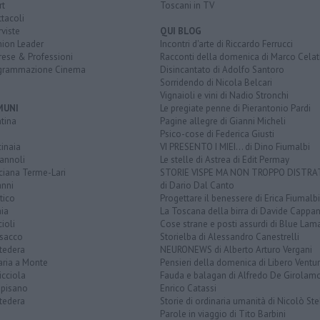
rt
Toscani in TV
tacoli
rviste
QUI BLOG
nion Leader
Incontri d'arte di Riccardo Ferrucci
rese & Professioni
Racconti della domenica di Marco Celat
grammazione Cinema
Disincantato di Adolfo Santoro
Sorridendo di Nicola Belcari
Vignaioli e vini di Nadio Stronchi
MUNI
Le pregiate penne di Pierantonio Pardi
tina
Pagine allegre di Gianni Micheli
Psico-cose di Federica Giusti
inaia
VI PRESENTO I MIEI... di Dino Fiumalbi
annoli
Le stelle di Astrea di Edit Permay
ciana Terme-Lari
STORIE VISPE MA NON TROPPO DISTR
anni
di Dario Dal Canto
tico
Progettare il benessere di Erica Fiumalbi
ia
La Toscana della birra di Davide Cappan
ioli
Cose strane e posti assurdi di Blue Lam
sacco
Storielba di Alessandro Canestrelli
tedera
NEURONEWS di Alberto Arturo Vergani
aria a Monte
Pensieri della domenica di Libero Ventur
icciola
Fauda e balagan di Alfredo De Girolam
opisano
Enrico Catassi
tedera
Storie di ordinaria umanità di Nicolò Ste
Parole in viaggio di Tito Barbini