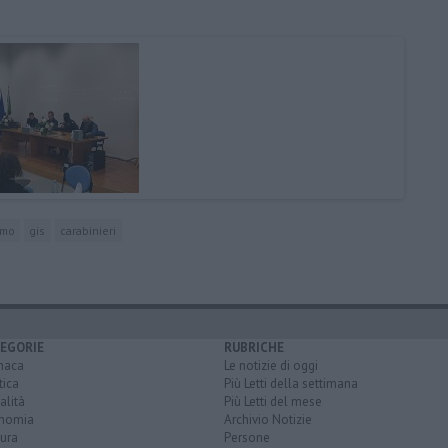
smo
gis
carabinieri
EGORIE
RUBRICHE
naca
Le notizie di oggi
tica
Più Letti della settimana
alità
Più Letti del mese
nomia
Archivio Notizie
ura
Persone