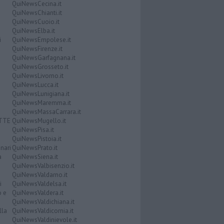
QuiNewsCecina.it
QuiNewsChianti.it
QuiNewsCuoio.it
QuiNewsElba.it
i
QuiNewsEmpolese.it
QuiNewsFirenze.it
QuiNewsGarfagnana.it
QuiNewsGrosseto.it
QuiNewsLivorno.it
QuiNewsLucca.it
QuiNewsLunigiana.it
QuiNewsMaremma.it
QuiNewsMassaCarrara.it
ATTE
QuiNewsMugello.it
QuiNewsPisa.it
QuiNewsPistoia.it
nari
QuiNewsPrato.it
a
QuiNewsSiena.it
QuiNewsValbisenzio.it
QuiNewsValdarno.it
i
QuiNewsValdelsa.it
o e
QuiNewsValdera.it
QuiNewsValdichiana.it
lla
QuiNewsValdicornia.it
QuiNewsValdinievole.it