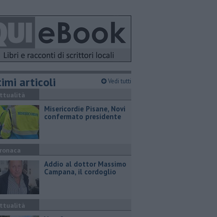
imi articoli
Vedi tutti
ttualità
Misericordie Pisane, Novi
confermato presidente
ronaca
Addio al dottor Massimo
Campana, il cordoglio
ttualità