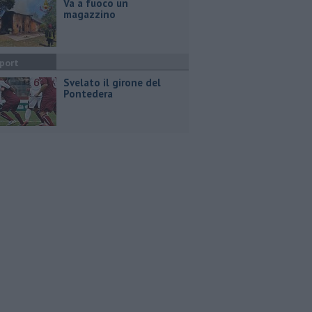
Va a fuoco un
magazzino
port
Svelato il girone del
Pontedera