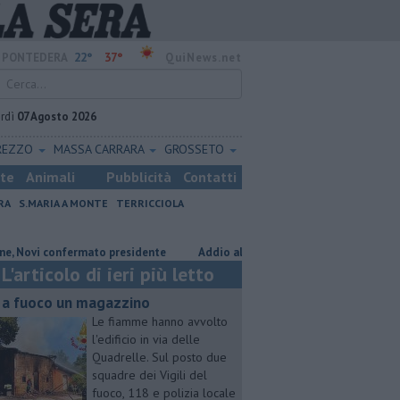
22°
37°
PONTEDERA
QuiNews.net
rdì
07 Agosto 2026
REZZO
MASSA CARRARA
GROSSETO
ste
Animali
Pubblicità
Contatti
RA
S.MARIA A MONTE
TERRICCIOLA
onfermato presidente
Addio al dottor Massimo Campana, il cordoglio
L'articolo di ieri più letto
 a fuoco un magazzino
Le fiamme hanno avvolto
l'edificio in via delle
Quadrelle. Sul posto due
squadre dei Vigili del
fuoco, 118 e polizia locale