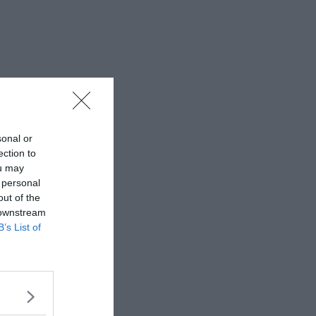
sonal or
ection to
ou may
 personal
out of the
 downstream
B’s List of