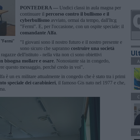
PONTEDERA —
Undici classi in aula magna per
continuare il
percorso contro il bullismo e il
cyberbullismo
avviato, ormai da tempo, dall'Itcg
"Fermi". E, per l'occasione, con un ospite speciale: il
comandante Alfa
.
 "Fermi"
"I giovani sono il nostro futuro e il nostro presente e
sono sicuro che sapranno
costruire una società
Ult
 ragazze dell'istituto - nella vita non ci sono obiettivi
n bisogna mollare e osare
. Nonostante sia in congedo,
A
tere questo messaggio, perché credo in voi".
fa è un ex militare attualmente in congedo che è stato tra i primi
nto speciale
dei carabinieri
, il famoso Gis nato nel 1977 e che,
ma.
C
A