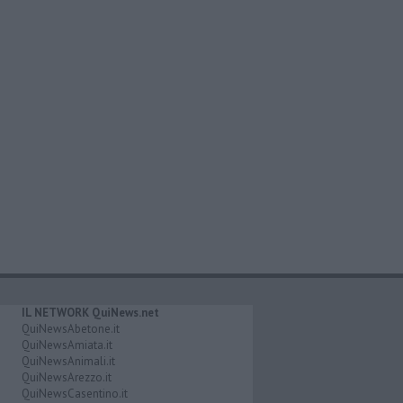
IL NETWORK QuiNews.net
QuiNewsAbetone.it
QuiNewsAmiata.it
QuiNewsAnimali.it
QuiNewsArezzo.it
QuiNewsCasentino.it