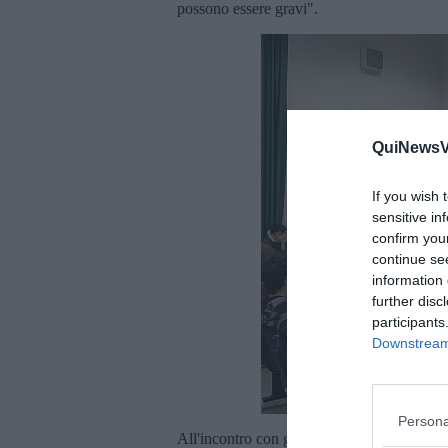
possono essere gravi".
QuiNewsVa
If you wish 
sensitive in
confirm you
continue se
information 
further disc
participants
Downstream 
Persona
All'incontro con gli studenti ha preso parte 