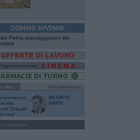
DOMANI AVVENNE
dio Pietro, massaggiatore dei
ssoblù
ui Blog
di Riccardo Ferrucci
INCONTRI
ucca la mostra
D'ARTE
Marcello
selli “Dialoghi
la città"
Condoglianze