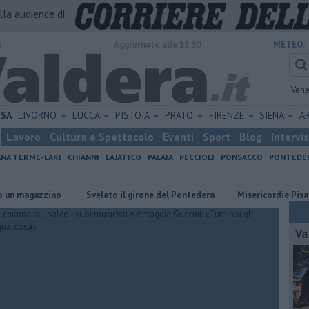
alla audience di
o
Aggiornato alle 18:30
METEO:
Vene
ISA
LIVORNO
LUCCA
PISTOIA
PRATO
FIRENZE
SIENA
A
Lavoro
Cultura e Spettacolo
Eventi
Sport
Blog
Intervi
ANA TERME-LARI
CHIANNI
LAJATICO
PALAIA
PECCIOLI
PONSACCO
PONTEDE
zino
Svelato il girone del Pontedera
Misericordie Pisane, Novi c
Va