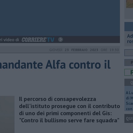
Ad
ro
GIOVEDÌ
23 FEBBRAIO 2023
ORE 19:30
mandante Alfa contro il
Q
A L
Il percorso di consapevolezza
di 
Scar
dell'istituto prosegue con il contributo
con 
di uno dei primi componenti del Gis:
QUI
"Contro il bullismo serve fare squadra"