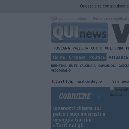
Questo sito contribuisce 
QUI
quotidiano online.
Percorso semplificat
TOSCANA
VALDERA
CUOIO
VOLTERRA
P
Home
Cronaca
Politica
Attualità
BIENTINA
BUTI
CALCINAIA
CAPANNOLI
CASCI
VICOPISANO
Addio al dottor Massimo Campana, il cordoglio
Tutti i titoli:
Va a fuoco un magaz
Jovanotti chiama sul
palco i suoi musicisti e
omaggia Guccini:
«Tutti noi gli