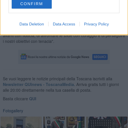
simbolo della nostra istituzione, di un'appartenenza, di una storia
CONFIRM
che ci unisce e ci rende forti. È la testimonianza di un lavoro, di uno
spirito di servizio e di un impegno costante per il bene comune".
"Con il cambio di bandiera - ha aggiunto- rinnoviamo anche il
Data Deletion
Data Access
Privacy Policy
nostro impegno, la nostra promessa di continuare a guardare
avanti con fiducia, di affrontare le sfide con coraggio e di perseguire
i nostri obiettivi con tenacia".
Se vuoi leggere le notizie principali della Toscana iscriviti alla
Newsletter QUInews - ToscanaMedia.
Arriva gratis tutti i giorni
alle 20:00 direttamente nella tua casella di posta.
Basta cliccare
QUI
Fotogallery