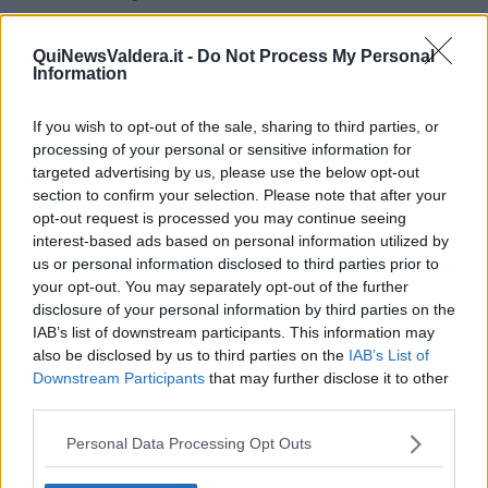
QuiNewsValdera.it -
Do Not Process My Personal
Information
A seguire, i partecipanti si sono recati nella sede della sezione Anc
per un momento solenne, durante il quale è avvenuto il cambio
If you wish to opt-out of the sale, sharing to third parties, or
della bandiera italiana, simbolo di continuità e rinnovato impegno
processing of your personal or sensitive information for
verso i valori fondanti dell’Arma.
targeted advertising by us, please use the below opt-out
Numerose le autorità presenti: per l’amministrazione comunale
section to confirm your selection. Please note that after your
l’assessore
Alessandro Puccinelli
e il presidente del Consiglio
opt-out request is processed you may continue seeing
Comunale
Marco Salvadori
, per l’Arma in servizio il Comandante
interest-based ads based on personal information utilized by
della Compagnia Carabinieri di Pontedera, capitano
Claudia
us or personal information disclosed to third parties prior to
Eramo
e il Comandante della Stazione Luogotenente
Marco
your opt-out. You may separately opt-out of the further
Martini
e per l’Arma in congedo il Presidente della Sezione Anc di
disclosure of your personal information by third parties on the
Pontedera,
Alessio Giani
, affiancato dai consiglieri
Franco
IAB’s list of downstream participants. This information may
Sardelli, Adelmo Bernardini, Mario Grassini, Antonio Mattera,
also be disclosed by us to third parties on the
IAB’s List of
Sauro Gori
ed il gruppo delle benemerite con la responsabile
Downstream Participants
that may further disclose it to other
Gianna Grosso
. Presenti anche i volontari del Nucleo Anc di
third parties.
Protezione Civile “PC 18”, oltre alle rappresentanze delle
associazioni d’Arma.
Personal Data Processing Opt Outs
"La bandiera che oggi rinnoviamo - ha detto il presidente dell'Anc di
Pontedera Alessio Giani - è più di un semplice drappo di stoffa. È il