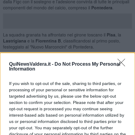
dalla Figc con il sostegno e l’adesione convinta di tutte le principali
componenti del mondo del calcio, compreso il
Pontedera
.
La squadra granata ha affrontato nel girone toscano il
Pisa
, la
Lastrigiana
e la
Fiorentina B
, classificandosi al primo posto,
festeggiato al "Nuovo Marconcini" di Pontedera.
QuiNewsValdera.it -
Do Not Process My Personal
Information
If you wish to opt-out of the sale, sharing to third parties, or
processing of your personal or sensitive information for
targeted advertising by us, please use the below opt-out
section to confirm your selection. Please note that after your
opt-out request is processed you may continue seeing
interest-based ads based on personal information utilized by
us or personal information disclosed to third parties prior to
your opt-out. You may separately opt-out of the further
disclosure of your personal information by third parties on the