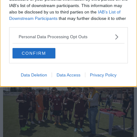
IAB’s list of downstream participants. This information may
also be disclosed by us to third parties on the
IAB’s List of
La formazione del Pontedera
Downstream Participants
that may further disclose it to other
"Siamo molto soddisfatti, i nostri ragazzi sono andati oltre ogni
nostra più rosea aspettativa - ha commentato l’allenatore
Daniele
third parties.
Micheletti
- voglio ringraziare l’altro allenatore,
Maurizio Londi
,
Personal Data Processing Opt Outs
l’associazione Calciando Insieme, con la quale abbiamo iniziato
questo progetto, e la società per quanto ha creduto in noi e per
l’aiuto che ci ha dato".
CONFIRM
Data Deletion
Data Access
Privacy Policy