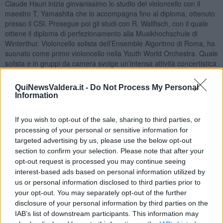
Claude Hauri inizia giovanissimo lo studio del violoncello con il
maestro T. Yamashita che lo accompagna fino al diploma, ottenuto
presso il CSI. Prosegue poi gli studi con R. Wallfisch, con il quale
ottiene il diploma di perfezionamento alla Musikhochschule di
Winterthur. Violoncello solista dell’Ensemble Algoritmo di Roma, ha
suonato come primo violoncello nella Youth World Orchestra. Quale
solista e in gruppi da camera svolge un’intensa attività concertistica
che lo vede esibirsi intensamente in tutta Europa, in Australia, nel
Nord e Sud America in festival quali Amici della Musica di Palermo,
QuiNewsValdera.it -
Do Not Process My Personal
Biennale di Venezia, Unione Musicale di Torino, National Academy
Information
Melbourne, Concerti al Quirinale a Roma, Teatro El Circulo a
Rosario, Foundacion Kinor Buenos Aires, Festival Lubjiana,
If you wish to opt-out of the sale, sharing to third parties, or
Festival Nancy. In qualità di solista con orchestra si è esibito negli
processing of your personal or sensitive information for
ultimi anni con numerose orchestre (tra cui l’Orchestra di Fiati della
targeted advertising by us, please use the below opt-out
Svizzera italiana, l’Orquesta Sinfonica Nacional Argentina,
section to confirm your selection. Please note that after your
l’Orchestra della Svizzera italiana, l’Orquesta Sinfonica de Entre
opt-out request is processed you may continue seeing
Rios, l’Orquesta Sinfonica Uncuyo, l’Ensemble Nuovo Contrappunto
di Firenze sotto la direzione di direttori quali Piero Gamba, R.
interest-based ads based on personal information utilized by
Zemba, Kevin Griffiths, Mario Ancillotti e L. Gorelik). Numerosi i
us or personal information disclosed to third parties prior to
concerti trasmessi in diretta radiofonica per emittenti quali SSR RSI,
your opt-out. You may separately opt-out of the further
DRS, RAI e incisioni discografiche, l’ultima lo vede impegnato con
disclosure of your personal information by third parties on the
la violinista Bin Huang (Brilliant Classics). Suona uno splendido
IAB’s list of downstream participants. This information may
violoncello di G.B. Zanoli del ‘700. Insieme a Corrado Greco e alla