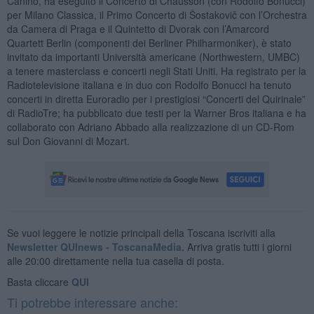
Canino, ha eseguito il Concerto di Chausson (con Rodolfo Bonucci)
per Milano Classica, il Primo Concerto di Šostakovič con l’Orchestra
da Camera di Praga e il Quintetto di Dvorak con l’Amarcord
Quartett Berlin (componenti dei Berliner Philharmoniker), è stato
invitato da importanti Università americane (Northwestern, UMBC)
a tenere masterclass e concerti negli Stati Uniti. Ha registrato per la
Radiotelevisione italiana e in duo con Rodolfo Bonucci ha tenuto
concerti in diretta Euroradio per i prestigiosi “Concerti del Quirinale”
di RadioTre; ha pubblicato due testi per la Warner Bros italiana e ha
collaborato con Adriano Abbado alla realizzazione di un CD-Rom
sul Don Giovanni di Mozart.
Se vuoi leggere le notizie principali della Toscana iscriviti alla
Newsletter QUInews - ToscanaMedia.
Arriva gratis tutti i giorni
alle 20:00 direttamente nella tua casella di posta.
Basta cliccare
QUI
Ti potrebbe interessare anche: