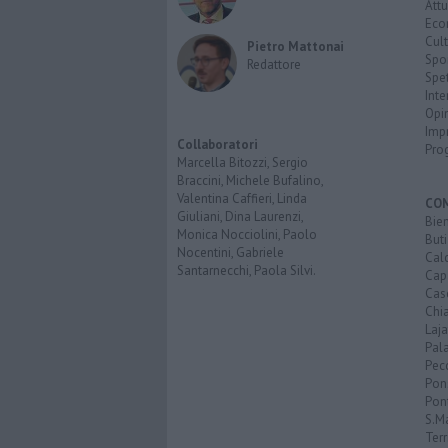
Attu
Eco
Cult
Pietro Mattonai
Spo
Redattore
Spet
Inte
Opi
Imp
Collaboratori
Pro
Marcella Bitozzi, Sergio
Braccini, Michele Bufalino,
Valentina Caffieri, Linda
CO
Giuliani, Dina Laurenzi,
Bien
Monica Nocciolini, Paolo
Buti
Nocentini, Gabriele
Calc
Santarnecchi, Paola Silvi.
Cap
Cas
Chi
Laja
Pala
Pecc
Pon
Pon
S.M
Terr