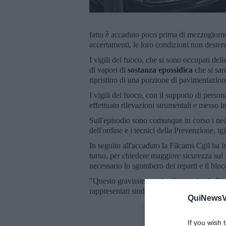
fatto è accaduto poco prima di mezzogiorno. 
accertamenti, le loro condizioni non deste
I vigili del fuoco, che si sono occupati delle
di vapori di
sostanza epossidica
che si sar
ripristino di una porzione di pavimentazio
I vigili del fuoco, con il supporto di per
effettuato rilevazioni strumentali e messo in
Sull'episodio sono comunque in corso i nece
dell'ordine e i tecnici della Prevenzione, ig
In seguito all'accaduto la Filcams Cgil ha i
turno, per chiedere maggiore sicurezza sul 
necessario lo sgombero dei reparti e il blocc
"Questo gravissimo episodio - scrive la Filc
rappresentati sindacali del magazzino di Po
QuiNewsVa
If you wish 