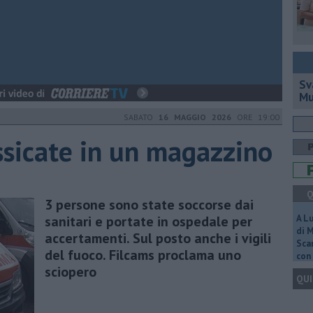
Sv
Mu
SABATO
16 MAGGIO 2026
ORE 19:00
ossicate in un magazzino
Q
3 persone sono state soccorse dai
sanitari e portate in ospedale per
A L
di 
accertamenti. Sul posto anche i vigili
Scar
del fuoco. Filcams proclama uno
con 
sciopero
QUI