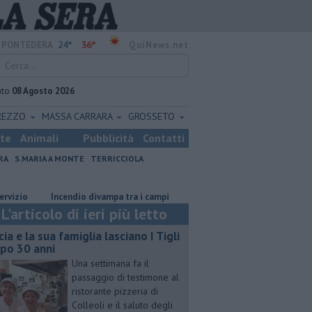
24°
36°
PONTEDERA
QuiNews.net
ato
08 Agosto 2026
REZZO
MASSA CARRARA
GROSSETO
ste
Animali
Pubblicità
Contatti
RA
S.MARIA A MONTE
TERRICCIOLA
Incendio divampa tra i campi
Ossicombustore, "Serve chiarezza po
L'articolo di ieri più letto
cia e la sua famiglia lasciano I Tigli
po 30 anni
Una settimana fa il
passaggio di testimone al
ristorante pizzeria di
Colleoli e il saluto degli