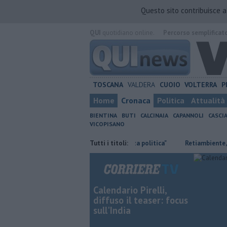
Questo sito contribuisce 
QUI
quotidiano online.
Percorso semplificat
TOSCANA
VALDERA
CUOIO
VOLTERRA
P
Home
Cronaca
Politica
Attualità
BIENTINA
BUTI
CALCINAIA
CAPANNOLI
CASCI
VICOPISANO
Ossicombustore, "Serve chiarezza politica"
Tutti i titoli:
Retiambiente, M5S: "
Calendario Pirelli,
diffuso il teaser: focus
sull'India