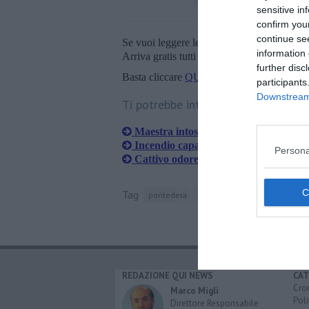
sensitive in
confirm you
continue se
Se vuoi leggere le notizie principali della T
information 
Arriva gratis tutti i giorni alle 20:00 dirett
further disc
Basta cliccare
QUI
participants
Downstream 
Ti potrebbe interessare anche:
Maestra intossicata, la salvano le coll
Incendio capannone, i pompieri speng
Persona
Cattivo odore, scuola elementare eva
Tag
pontedera
filcams
lidl
controllo della
REDAZIONE QUI NEWS
CAT
Cro
Marco Migli
Poli
Direttore Responsabile