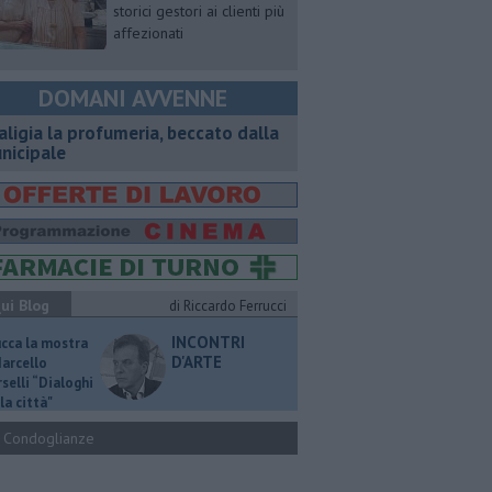
storici gestori ai clienti più
affezionati
DOMANI AVVENNE
aligia la profumeria, beccato dalla
nicipale
ui Blog
di Riccardo Ferrucci
INCONTRI
ucca la mostra
D'ARTE
Marcello
selli “Dialoghi
la città"
Condoglianze