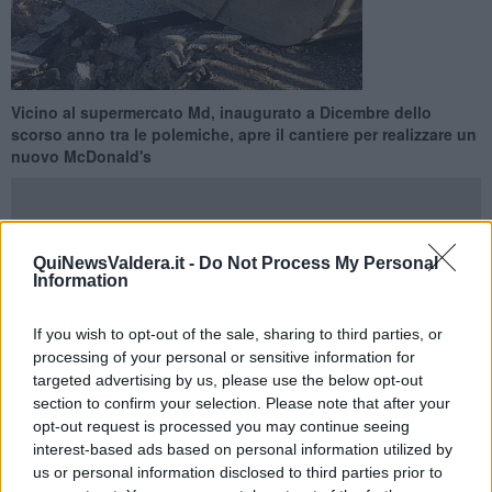
Vicino al supermercato Md, inaugurato a Dicembre dello
scorso anno tra le polemiche, apre il cantiere per realizzare un
nuovo McDonald's
QuiNewsValdera.it -
Do Not Process My Personal
Information
PONTEDERA —
Dopo il cantiere e la relativa apertura del
supermercato Md
nella
zona dei cimiteri
, sono cominciati i lavori
If you wish to opt-out of the sale, sharing to third parties, or
per la realizzazione anche del
fast food
che affiancherà la
processing of your personal or sensitive information for
struttura di vendita. Si tratterà di un McDonald's, che amplierà così
targeted advertising by us, please use the below opt-out
la sua presenza dopo quella, storica, di
Fornacette
e quella, più
recente, lungo la
FiPiLi
.
section to confirm your selection. Please note that after your
opt-out request is processed you may continue seeing
In questo caso, il cantiere si protrarrà per tutta l'estate e la fine dei
interest-based ads based on personal information utilized by
lavori è programmata per
Ottobre
. A quel punto, sarà terminato il
us or personal information disclosed to third parties prior to
progetto complessivo di edificazione dell'area, oggetto di polemiche