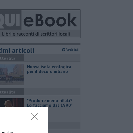
imi articoli
Vedi tutti
ttualità
Nuova isola ecologica
per il decoro urbano
ttualità
"Produrre meno rifiuti?
Lo facciamo dal 1990"
ronaca
sonal or