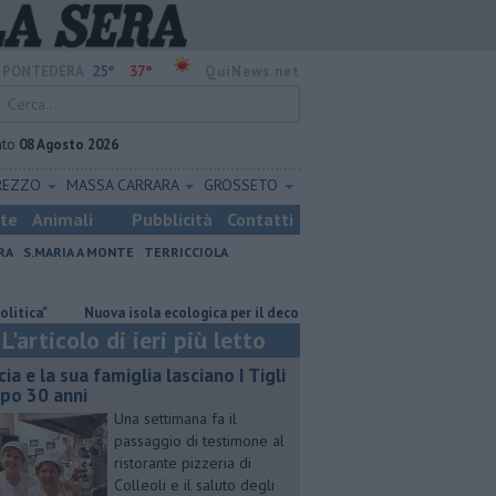
25°
37°
PONTEDERA
QuiNews.net
ato
08 Agosto 2026
REZZO
MASSA CARRARA
GROSSETO
ste
Animali
Pubblicità
Contatti
RA
S.MARIA A MONTE
TERRICCIOLA
"
Nuova isola ecologica per il decoro urbano
"Produrre meno rifiu
L'articolo di ieri più letto
cia e la sua famiglia lasciano I Tigli
po 30 anni
Una settimana fa il
passaggio di testimone al
ristorante pizzeria di
Colleoli e il saluto degli