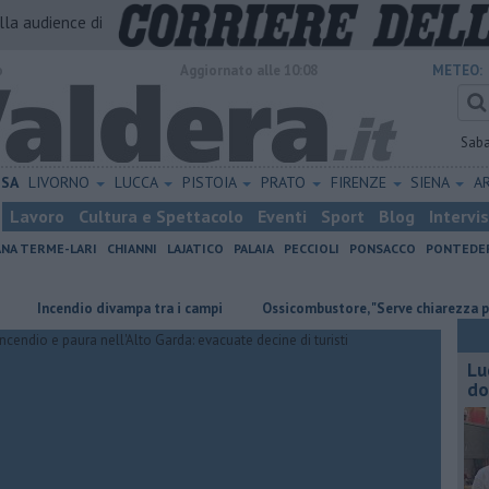
alla audience di
o
Aggiornato alle 10:08
METEO:
Sab
ISA
LIVORNO
LUCCA
PISTOIA
PRATO
FIRENZE
SIENA
A
Lavoro
Cultura e Spettacolo
Eventi
Sport
Blog
Intervi
ANA TERME-LARI
CHIANNI
LAJATICO
PALAIA
PECCIOLI
PONSACCO
PONTEDE
Incendio divampa tra i campi
Ossicombustore, "Serve chiarezza politica
Lu
do