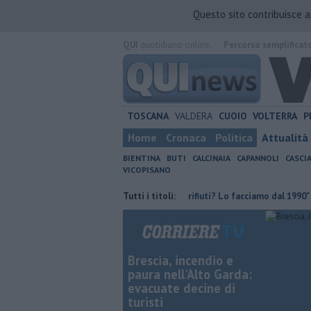
Questo sito contribuisce 
QUI
quotidiano online.
Percorso semplificat
TOSCANA
VALDERA
CUOIO
VOLTERRA
P
Home
Cronaca
Politica
Attualità
BIENTINA
BUTI
CALCINAIA
CAPANNOLI
CASCI
VICOPISANO
 il decoro urbano
"Produrre meno rifiuti? Lo facciamo dal 1990"
Tutti i titoli:
Brescia, incendio e
paura nell'Alto Garda:
evacuate decine di
turisti