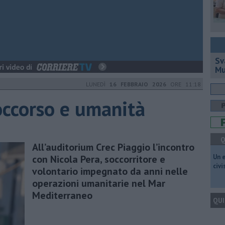
Sv
Mu
LUNEDÌ
16 FEBBRAIO 2026
ORE 11:18
soccorso e umanità
Q
All’auditorium Crec Piaggio l’incontro
con Nicola Pera, soccorritore e
​Un 
civ
volontario impegnato da anni nelle
operazioni umanitarie nel Mar
Mediterraneo
QUI