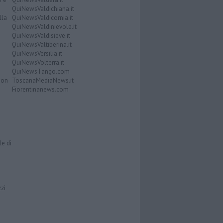
QuiNewsValdichiana.it
lla
QuiNewsValdicornia.it
QuiNewsValdinievole.it
QuiNewsValdisieve.it
QuiNewsValtiberina.it
QuiNewsVersilia.it
QuiNewsVolterra.it
QuiNewsTango.com
Don
ToscanaMediaNews.it
Fiorentinanews.com
le di
zzi