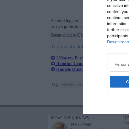
sensitive in
confirm you
continue se
Se vuoi leggere le notizie principali della T
information 
Arriva gratis tutti i giorni alle 20:00 dirett
further disc
Basta cliccare
QUI
participants
Downstream 
Ti potrebbe interessare anche:
I Fratres Perignano hanno un nuovo d
Il dottor Crocetti racconta una missi
Persona
Daniele Russo al Teatro Era con una
Tag
oltre le onde
pontedera
mar mediterra
REDAZIONE QUI NEWS
CAT
Cro
Marco Migli
Poli