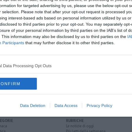
formation for targeted advertising by us, please use the below opt-out s
r selection. Please note that after your opt-out request is processed y
eing interest-based ads based on personal information utilized by us or
oscana iscriviti alla
Newsletter QUInews - ToscanaMedia.
disclosed to third parties prior to your opt-out. You may separately opt-
A
amente nella tua casella di posta.
losure of your personal information by third parties on the IAB’s list of
. This information may also be disclosed by us to third parties on the
IA
Participants
that may further disclose it to other third parties.
irettivo
one "nascosta"
l Data Processing Opt Outs
 maglia per Gaza
CONFIRM
neo
lucca
ricerca e soccorso
Data Deletion
Data Access
Privacy Policy
EGORIE
RUBRICHE
naca
Le notizie di oggi
tica
Più Letti della settimana