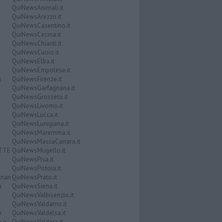
QuiNewsAnimali.it
QuiNewsArezzo.it
QuiNewsCasentino.it
QuiNewsCecina.it
QuiNewsChianti.it
QuiNewsCuoio.it
QuiNewsElba.it
QuiNewsEmpolese.it
i
QuiNewsFirenze.it
QuiNewsGarfagnana.it
QuiNewsGrosseto.it
QuiNewsLivorno.it
QuiNewsLucca.it
QuiNewsLunigiana.it
QuiNewsMaremma.it
QuiNewsMassaCarrara.it
ATTE
QuiNewsMugello.it
QuiNewsPisa.it
QuiNewsPistoia.it
nari
QuiNewsPrato.it
a
QuiNewsSiena.it
QuiNewsValbisenzio.it
QuiNewsValdarno.it
i
QuiNewsValdelsa.it
o e
QuiNewsValdera.it