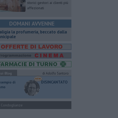
storici gestori ai clienti più
affezionati
DOMANI AVVENNE
aligia la profumeria, beccato dalla
nicipale
ui Blog
di Adolfo Santoro
DISINCANTATO
esempio di
ismo
Condoglianze