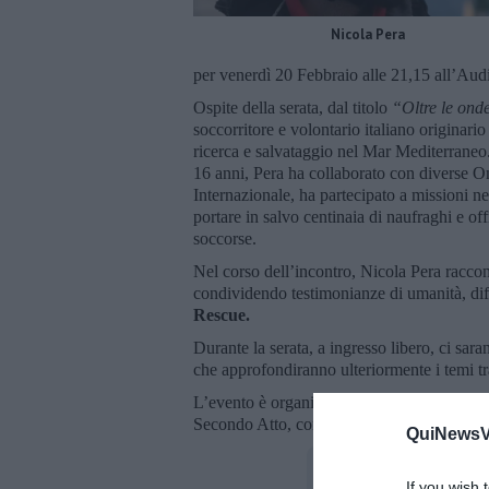
Nicola Pera
per venerdì 20 Febbraio alle 21,15 all’Aud
Ospite della serata, dal titolo
“Oltre le onde
soccorritore e volontario italiano originar
ricerca e salvataggio nel Mar Mediterraneo. 
16 anni, Pera ha collaborato con diverse O
Internazionale, ha partecipato a missioni ne
portare in salvo centinaia di naufraghi e of
soccorse.
Nel corso dell’incontro, Nicola Pera raccont
condividendo testimonianze di umanità, diff
Rescue.
Durante la serata, a ingresso libero, ci sa
che approfondiranno ulteriormente i temi tra
L’evento è organizzato dall’Associazione 
Secondo Atto, con il sostegno del Comune 
QuiNewsVa
If you wish 