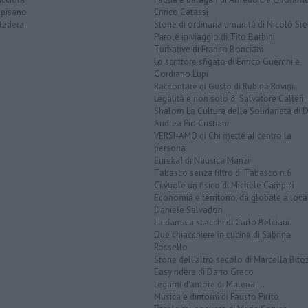
opisano
Enrico Catassi
tedera
Storie di ordinaria umanità di Nicolò Ste
Parole in viaggio di Tito Barbini
Turbative di Franco Bonciani
Lo scrittore sfigato di Enrico Guerrini e
Gordiano Lupi
Raccontare di Gusto di Rubina Rovini
Legalità e non solo di Salvatore Calleri
Shalom La Cultura della Solidarietà di 
Andrea Pio Cristiani
VERSI-AMO di Chi mette al centro la
persona
Eureka! di Nausica Manzi
Tabasco senza filtro di Tabasco n.6
Ci vuole un fisico di Michele Campisi
Economia e territorio, da globale a loca
Daniele Salvadori
La dama a scacchi di Carlo Belciani
Due chiacchiere in cucina di Sabrina
Rossello
Storie dell'altro secolo di Marcella Bito
Easy ridere di Dario Greco
Legami d'amore di Malena ...
Musica e dintorni di Fausto Pirìto