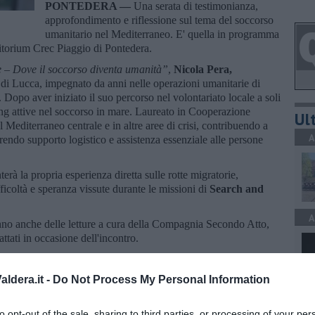
PONTEDERA —
Una serata di testimonianza,
approfondimento e riflessione sul tema del soccorso
umanitario nel Mediterraneo. E' quella in programma
itorium Crec Piaggio di Pontedera.
 – Dove il soccorso diventa umanità”
,
Nicola Pera,
io di Lucca, impegnato da anni nelle operazioni umanitarie di
Dopo aver iniziato il suo percorso nel volontariato locale a soli
ng attive nel soccorso in mare. Laureato in Cooperazione
Ult
l Mediterraneo centrale e in altre aree di crisi, contribuendo a
A
frendo supporto logistico e assistenza essenziale alle persone
erà la propria esperienza diretta sulle rotte migratorie,
icoltà e speranza vissute durante le missioni di
Search and
A
ranno anche delle letture a cura della Compagnia Secondo Atto,
ttati in occasione dell'incontro.
Culturale Il Carrubo, in collaborazione con la Compagnia
di Pontedera.
ldera.it -
Do Not Process My Personal Information
C
to opt-out of the sale, sharing to third parties, or processing of your per