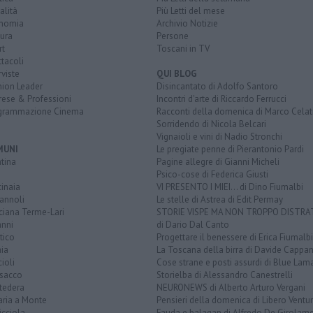
alità
Più Letti del mese
nomia
Archivio Notizie
ura
Persone
rt
Toscani in TV
tacoli
rviste
QUI BLOG
nion Leader
Disincantato di Adolfo Santoro
rese & Professioni
Incontri d'arte di Riccardo Ferrucci
grammazione Cinema
Racconti della domenica di Marco Celat
Sorridendo di Nicola Belcari
Vignaioli e vini di Nadio Stronchi
MUNI
Le pregiate penne di Pierantonio Pardi
tina
Pagine allegre di Gianni Micheli
Psico-cose di Federica Giusti
inaia
VI PRESENTO I MIEI... di Dino Fiumalbi
annoli
Le stelle di Astrea di Edit Permay
ciana Terme-Lari
STORIE VISPE MA NON TROPPO DISTR
anni
di Dario Dal Canto
tico
Progettare il benessere di Erica Fiumalbi
ia
La Toscana della birra di Davide Cappan
ioli
Cose strane e posti assurdi di Blue Lam
sacco
Storielba di Alessandro Canestrelli
tedera
NEURONEWS di Alberto Arturo Vergani
aria a Monte
Pensieri della domenica di Libero Ventur
icciola
Fauda e balagan di Alfredo De Girolam