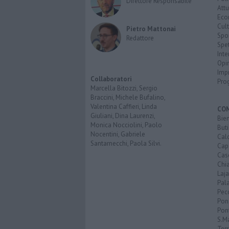
Direttore Responsabile
Attu
Eco
Cult
Pietro Mattonai
Spo
Redattore
Spet
Inte
Opi
Imp
Collaboratori
Pro
Marcella Bitozzi, Sergio
Braccini, Michele Bufalino,
Valentina Caffieri, Linda
CO
Giuliani, Dina Laurenzi,
Bien
Monica Nocciolini, Paolo
Buti
Nocentini, Gabriele
Calc
Santarnecchi, Paola Silvi.
Cap
Cas
Chi
Laja
Pala
Pecc
Pon
Pon
S.M
Terr