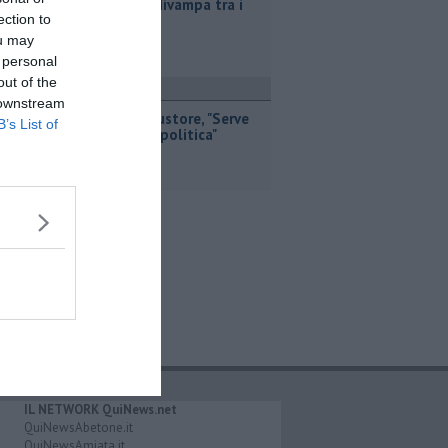
Incendio divampa tra i
ection to
campi
ou may
 personal
out of the
ttualità
 downstream
Ossicombustore, "Serve
B’s List of
chiarezza politica"
IL NETWORK QuiNews.net
QuiNewsAbetone.it
QuiNewsAmiata.it