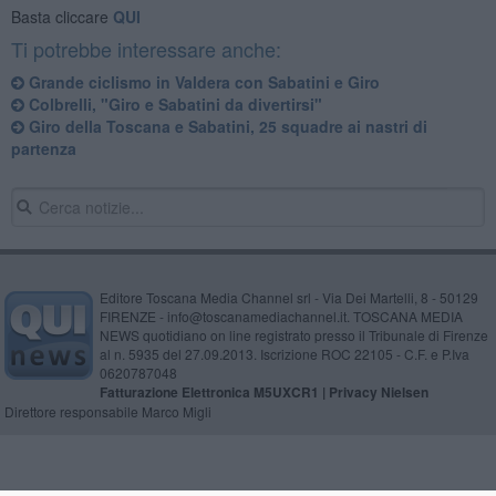
Basta cliccare
QUI
Ti potrebbe interessare anche:
Grande ciclismo in Valdera con Sabatini e Giro
Colbrelli, "Giro e Sabatini da divertirsi"
Giro della Toscana e Sabatini, 25 squadre ai nastri di
partenza
Editore Toscana Media Channel srl - Via Dei Martelli, 8 - 50129
FIRENZE - info@toscanamediachannel.it. TOSCANA MEDIA
NEWS quotidiano on line registrato presso il Tribunale di Firenze
al n. 5935 del 27.09.2013. Iscrizione ROC 22105 - C.F. e P.Iva
0620787048
Fatturazione Elettronica M5UXCR1 |
Privacy Nielsen
Direttore responsabile Marco Migli
Powered by
Aperion.it