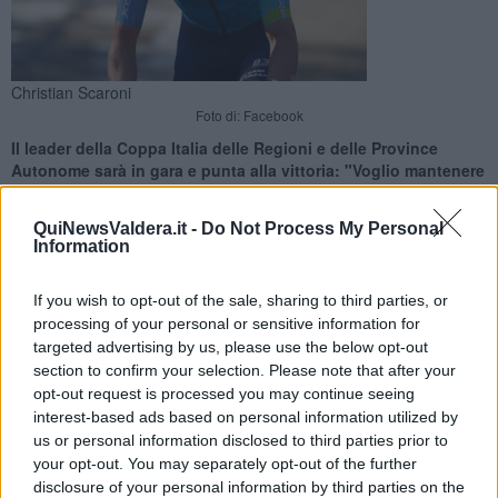
Christian Scaroni
Foto di: Facebook
Il leader della Coppa Italia delle Regioni e delle Province
Autonome sarà in gara e punta alla vittoria: "Voglio mantenere
il primo posto"
QuiNewsValdera.it -
Do Not Process My Personal
Information
If you wish to opt-out of the sale, sharing to third parties, or
processing of your personal or sensitive information for
PONTEDERA-PECCIOLI —
Giorno di vigilia per il
Giro della
targeted advertising by us, please use the below opt-out
Toscana
, in partenza domani, mercoledì 10 Settembre da
section to confirm your selection. Please note that after your
Pontedera, e di antivigilia per la
Coppa Sabatini
, in programma
opt-out request is processed you may continue seeing
giovedì 11 Settembre con
start
da Peccioli.
interest-based ads based on personal information utilized by
Entrambe le corse, oltre che per il
Memorial "Alfredo Martini"
,
us or personal information disclosed to third parties prior to
sono valide anche per la
Coppa Italia delle Regioni e delle
your opt-out. You may separately opt-out of the further
Province Autonome
, competizione giunta alla seconda edizione e
disclosure of your personal information by third parties on the