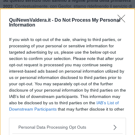
2022.
Contestualmente, con Geofor, stiamo ridefinendo il servizio di
idropulizia
di alcune zone della città (per esempio fontana del
Duomo e della Villaggio Piaggio che avranno una cadenza
QuiNewsValdera.it -
Do Not Process My Personal
periodica, come altre zone) e il sistema a chiamata su emergenza
Information
o necessità."
If you wish to opt-out of the sale, sharing to third parties, or
processing of your personal or sensitive information for
targeted advertising by us, please use the below opt-out
Lo spiega l'assessore comunale
Mattia Belli
, rispondendo
section to confirm your selection. Please note that after your
anche
alle polemiche per gli alberi morti nella zona industriale
opt-out request is processed you may continue seeing
di Gello
interest-based ads based on personal information utilized by
us or personal information disclosed to third parties prior to
"Le
piante della zona industriale di Gello
non sono comprese in
your opt-out. You may separately opt-out of the further
questi servizio in quanto non ancora inserite nel patrimonio del
Comune, infatti l'area è sempre sotto la giurisdizione della ditta che
disclosure of your personal information by third parties on the
ha svolto i lavori poiché l'amministrazione ha contestato molti
IAB’s list of downstream participants. This information may
interventi sull'appalto prima del collaudo, tra cui la stessa
also be disclosed by us to third parties on the
IAB’s List of
piantumazione, non prendendo in carico l'area", ha spiegato Belli.
Downstream Participants
that may further disclose it to other
third parties.
L'assessore ha fatto anche il punto sul
taglio di erba da piazze e
marciapiedi
:"Nel nostro precedente appalto triennale (scadenza
Personal Data Processing Opt Outs
31/12/21), avevamo compresi, fra le offerte economicamente più