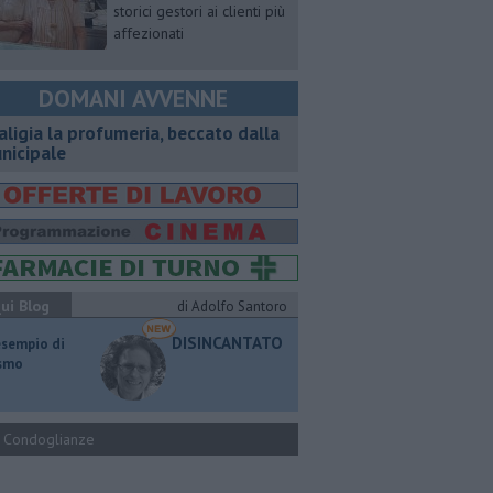
storici gestori ai clienti più
affezionati
DOMANI AVVENNE
aligia la profumeria, beccato dalla
nicipale
ui Blog
di Adolfo Santoro
DISINCANTATO
esempio di
ismo
Condoglianze