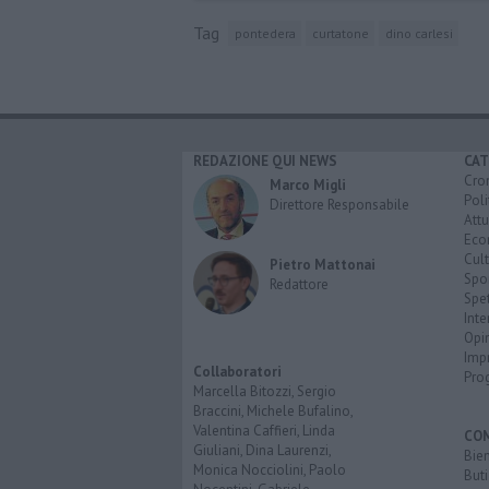
Tag
pontedera
curtatone
dino carlesi
REDAZIONE QUI NEWS
CAT
Cro
Marco Migli
Poli
Direttore Responsabile
Attu
Eco
Cult
Pietro Mattonai
Spo
Redattore
Spet
Inte
Opi
Imp
Collaboratori
Pro
Marcella Bitozzi, Sergio
Braccini, Michele Bufalino,
Valentina Caffieri, Linda
CO
Giuliani, Dina Laurenzi,
Bien
Monica Nocciolini, Paolo
Buti