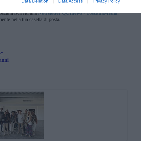
Data Deletion
Data Access
Privacy Policy
oscana iscriviti alla
Newsletter QUInews - ToscanaMedia.
amente nella tua casella di posta.
e"
anni