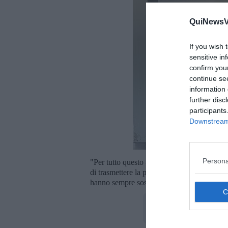
QuiNewsVa
If you wish 
sensitive in
confirm you
continue se
information 
further disc
participants
Downstream 
Persona
"Per tutto questo - ha concluso il primo ci
di trasmettere la propria fiducia, che aveva v
hanno sempre sostenuto."