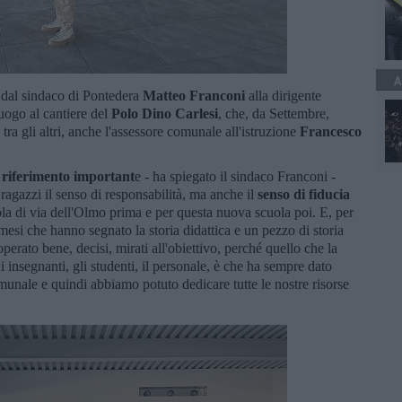
A
i dal sindaco di Pontedera
Matteo Franconi
alla dirigente
uogo al cantiere del
Polo Dino Carlesi
, che, da Settembre,
, tra gli altri, anche l'assessore comunale all'istruzione
Francesco
 riferimento important
e - ha spiegato il sindaco Franconi -
ragazzi il senso di responsabilità, ma anche il
senso di fiducia
ola di via dell'Olmo prima e per questa nuova scuola poi. E, per
mesi che hanno segnato la storia didattica e un pezzo di storia
perato bene, decisi, mirati all'obiettivo, perché quello che la
li insegnanti, gli studenti, il personale, è che ha sempre dato
unale e quindi abbiamo potuto dedicare tutte le nostre risorse