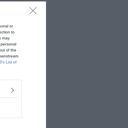
sonal or
ection to
ou may
 personal
out of the
 downstream
B’s List of