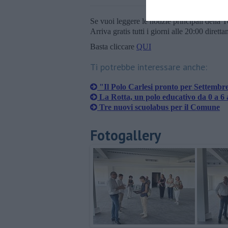
Se vuoi leggere le notizie principali della T
Arriva gratis tutti i giorni alle 20:00 dirett
Basta cliccare
QUI
Ti potrebbe interessare anche:
"Il Polo Carlesi pronto per Settembr
La Rotta, un polo educativo da 0 a 6 
Tre nuovi scuolabus per il Comune
Fotogallery