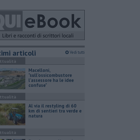
imi articoli
Vedi tutti
ttualità
Macelloni,
"sull'ossicombustore
l'assessore ha le idee
confuse"
ttualità
Al via il restyling di 60
km di sentieri tra verde e
natura
ttualità