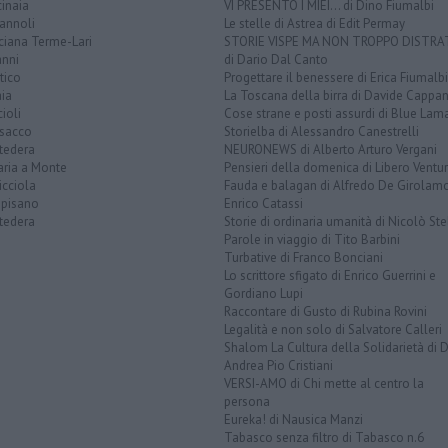
inaia
VI PRESENTO I MIEI... di Dino Fiumalbi
annoli
Le stelle di Astrea di Edit Permay
ciana Terme-Lari
STORIE VISPE MA NON TROPPO DISTR
anni
di Dario Dal Canto
tico
Progettare il benessere di Erica Fiumalbi
ia
La Toscana della birra di Davide Cappan
ioli
Cose strane e posti assurdi di Blue Lam
sacco
Storielba di Alessandro Canestrelli
tedera
NEURONEWS di Alberto Arturo Vergani
aria a Monte
Pensieri della domenica di Libero Ventur
icciola
Fauda e balagan di Alfredo De Girolam
opisano
Enrico Catassi
tedera
Storie di ordinaria umanità di Nicolò Ste
Parole in viaggio di Tito Barbini
Turbative di Franco Bonciani
Lo scrittore sfigato di Enrico Guerrini e
Gordiano Lupi
Raccontare di Gusto di Rubina Rovini
Legalità e non solo di Salvatore Calleri
Shalom La Cultura della Solidarietà di 
Andrea Pio Cristiani
VERSI-AMO di Chi mette al centro la
persona
Eureka! di Nausica Manzi
Tabasco senza filtro di Tabasco n.6