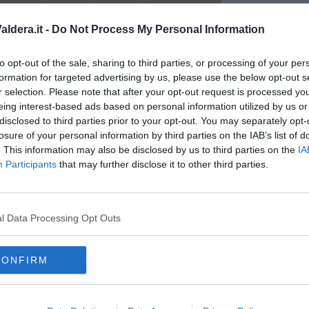
ldera.it -
Do Not Process My Personal Information
to opt-out of the sale, sharing to third parties, or processing of your per
formation for targeted advertising by us, please use the below opt-out s
r selection. Please note that after your opt-out request is processed y
eing interest-based ads based on personal information utilized by us or
disclosed to third parties prior to your opt-out. You may separately opt-
losure of your personal information by third parties on the IAB’s list of
. This information may also be disclosed by us to third parties on the
IA
Participants
that may further disclose it to other third parties.
l Data Processing Opt Outs
ttadino - ringraziamo Maria Tiziana Baratta, una dirigente capace
erso le istituzioni anche alle famiglie, che, a loro volta, ci
CONFIRM