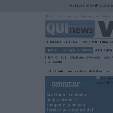
Questo sito contribuisce 
QUI
quotidiano online.
Percorso semplificat
TOSCANA
VALDERA
CUOIO
VOLTERRA
P
Home
Cronaca
Politica
Attualità
BIENTINA
BUTI
CALCINAIA
CAPANNOLI
CASCI
VICOPISANO
ssore ha le idee confuse"
Tutti i titoli:
Al via il restyling di 60 km di sentieri tra verd
Scattano i controlli
negli aeroporti
spagnoli: la polizia
ferma i passeggeri del