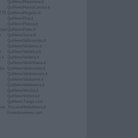
QuiNewsMaremma.it
QuiNewsMassaCarrara.it
ATTE
QuiNewsMugello.it
QuiNewsPisa.it
QuiNewsPistoia.it
nari
QuiNewsPrato.it
a
QuiNewsSiena.it
QuiNewsValbisenzio.it
QuiNewsValdarno.it
i
QuiNewsValdelsa.it
o e
QuiNewsValdera.it
QuiNewsValdichiana.it
lla
QuiNewsValdicornia.it
QuiNewsValdinievole.it
QuiNewsValdisieve.it
QuiNewsValtiberina.it
QuiNewsVersilia.it
QuiNewsVolterra.it
QuiNewsTango.com
Don
ToscanaMediaNews.it
Fiorentinanews.com