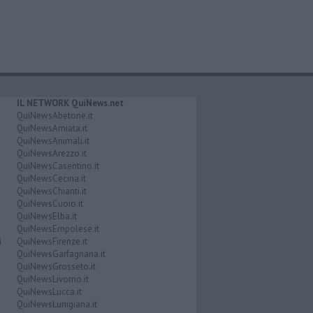
IL NETWORK QuiNews.net
QuiNewsAbetone.it
QuiNewsAmiata.it
QuiNewsAnimali.it
QuiNewsArezzo.it
QuiNewsCasentino.it
QuiNewsCecina.it
QuiNewsChianti.it
QuiNewsCuoio.it
QuiNewsElba.it
QuiNewsEmpolese.it
i
QuiNewsFirenze.it
QuiNewsGarfagnana.it
QuiNewsGrosseto.it
QuiNewsLivorno.it
QuiNewsLucca.it
QuiNewsLunigiana.it