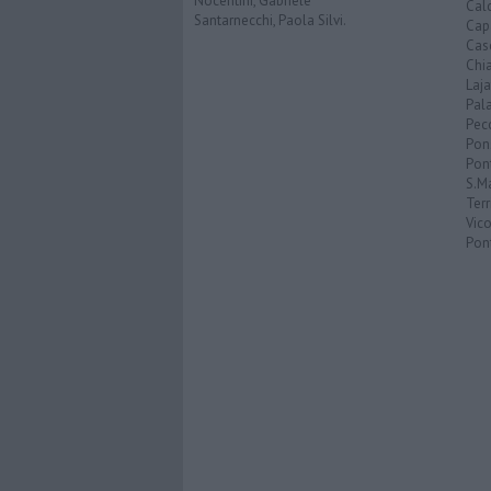
Nocentini, Gabriele
Calc
Santarnecchi, Paola Silvi.
Cap
Cas
Chi
Laja
Pala
Pecc
Pon
Pon
S.M
Terr
Vic
Pon