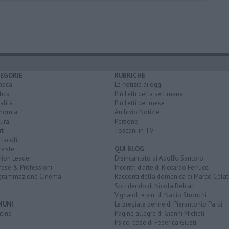
EGORIE
RUBRICHE
naca
Le notizie di oggi
tica
Più Letti della settimana
alità
Più Letti del mese
nomia
Archivio Notizie
ura
Persone
rt
Toscani in TV
tacoli
rviste
QUI BLOG
nion Leader
Disincantato di Adolfo Santoro
rese & Professioni
Incontri d'arte di Riccardo Ferrucci
grammazione Cinema
Racconti della domenica di Marco Celat
Sorridendo di Nicola Belcari
Vignaioli e vini di Nadio Stronchi
MUNI
Le pregiate penne di Pierantonio Pardi
tina
Pagine allegre di Gianni Micheli
Psico-cose di Federica Giusti