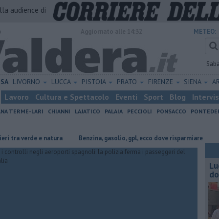
alla audience di
o
Aggiornato alle 14:32
METEO:
Sab
ISA
LIVORNO
LUCCA
PISTOIA
PRATO
FIRENZE
SIENA
A
Lavoro
Cultura e Spettacolo
Eventi
Sport
Blog
Intervi
ANA TERME-LARI
CHIANNI
LAJATICO
PALAIA
PECCIOLI
PONSACCO
PONTEDE
e e natura
​Benzina, gasolio, gpl, ecco dove risparmiare
Sotto le ste
Lu
do