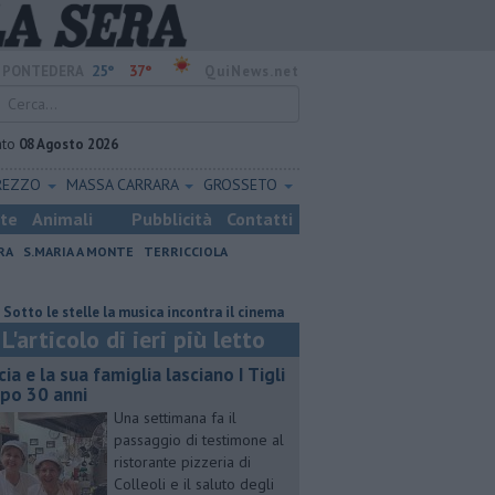
25°
37°
PONTEDERA
QuiNews.net
ato
08 Agosto 2026
REZZO
MASSA CARRARA
GROSSETO
ste
Animali
Pubblicità
Contatti
RA
S.MARIA A MONTE
TERRICCIOLA
lle la musica incontra il cinema
Macelloni, "sull'ossicombustore l'asses
L'articolo di ieri più letto
cia e la sua famiglia lasciano I Tigli
po 30 anni
Una settimana fa il
passaggio di testimone al
ristorante pizzeria di
Colleoli e il saluto degli