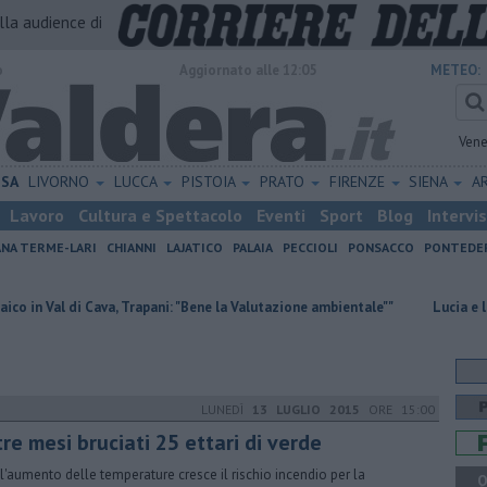
alla audience di
o
Aggiornato alle 12:05
METEO:
Vene
ISA
LIVORNO
LUCCA
PISTOIA
PRATO
FIRENZE
SIENA
A
Lavoro
Cultura e Spettacolo
Eventi
Sport
Blog
Intervi
ANA TERME-LARI
CHIANNI
LAJATICO
PALAIA
PECCIOLI
PONSACCO
PONTEDE
i Cava, Trapani: "Bene la Valutazione ambientale""
Lucia e la sua famigl
LUNEDÌ
13 LUGLIO 2015
ORE 15:00
 tre mesi bruciati 25 ettari di verde
l'aumento delle temperature cresce il rischio incendio per la
Q