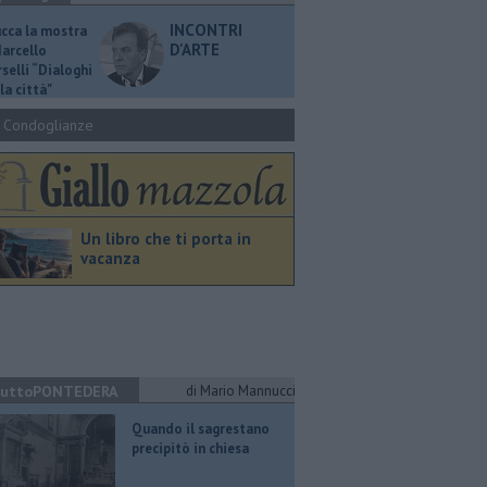
INCONTRI
ucca la mostra
D'ARTE
Marcello
selli “Dialoghi
la città"
Condoglianze
Un libro che ti porta in
vacanza
uttoPONTEDERA
di Mario Mannucci
Quando il sagrestano
precipitò in chiesa