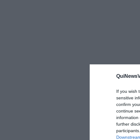
QuiNewsVa
If you wish 
sensitive in
confirm you
continue se
information 
further disc
participants
Downstream 