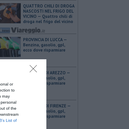
QUATTRO CHILI DI DROGA
NASCOSTI NEL FRIGO DEL
VICINO — Quattro chili di
droga nel frigo del vicino
PROVINCIA DI LUCCA — ​
Benzina, gasolio, gpl,
ecco dove risparmiare
PROVINCIA DI AREZZO — ​
Benzina, gasolio, gpl,
ecco dove risparmiare
sonal or
ection to
ou may
 personal
PROVINCIA DI FIRENZE — ​
out of the
Benzina, gasolio, gpl,
 downstream
ecco dove risparmiare
B’s List of