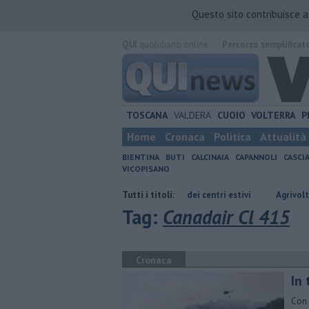
Questo sito contribuisce 
QUI
quotidiano online.
Percorso semplificat
TOSCANA
VALDERA
CUOIO
VOLTERRA
P
Home
Cronaca
Politica
Attualità
BIENTINA
BUTI
CALCINAIA
CAPANNOLI
CASCI
VICOPISANO
Oltre 7mila euro a sostegno dei centri estivi
Tutti i titoli:
Agrivoltaico in Val d
Tag:
Canadair Cl 415
Cronaca
​In
Con 