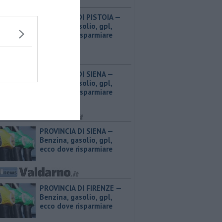
PROVINCIA DI PISTOIA — ​
Benzina, gasolio, gpl,
ecco dove risparmiare
PROVINCIA DI SIENA — ​
Benzina, gasolio, gpl,
ecco dove risparmiare
PROVINCIA DI SIENA — ​
Benzina, gasolio, gpl,
ecco dove risparmiare
PROVINCIA DI FIRENZE — ​
Benzina, gasolio, gpl,
ecco dove risparmiare