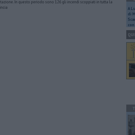
tazione. In questo periodo sono 126 gli incendi scoppiati in tutta la
incia
A L
di 
Scar
con 
QUI
T