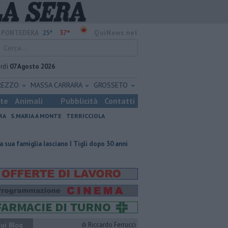
25°
37°
PONTEDERA
QuiNews.net
rdì
07 Agosto 2026
REZZO
MASSA CARRARA
GROSSETO
ste
Animali
Pubblicità
Contatti
RA
S.MARIA A MONTE
TERRICCIOLA
ia lasciano I Tigli dopo 30 anni
Bus, la Provincia evita lo stop del serviz
ui Blog
di Riccardo Ferrucci