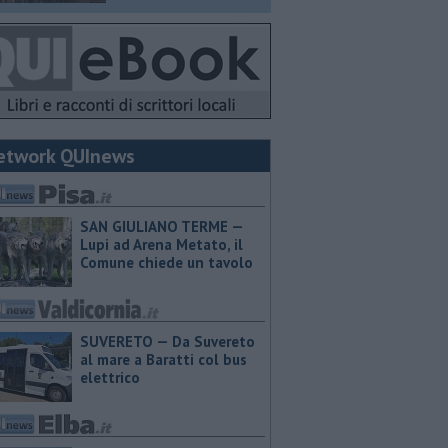
etwork QUInews
SAN GIULIANO TERME —
Lupi ad Arena Metato, il
Comune chiede un tavolo
SUVERETO — Da Suvereto
al mare a Baratti col bus
elettrico