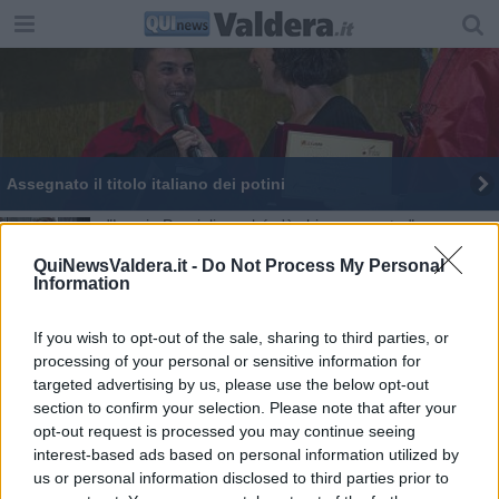
Assegnato il titolo italiano dei potini
"Lascio Peccioli perché c'è chi rema contro"
QuiNewsValdera.it -
Do Not Process My Personal
40 anni di Tv Libera Livorno: festa in famiglia
Information
Utopie
If you wish to opt-out of the sale, sharing to third parties, or
processing of your personal or sensitive information for
​Amici con cui crescere insieme
targeted advertising by us, please use the below opt-out
section to confirm your selection. Please note that after your
Insomnia
opt-out request is processed you may continue seeing
interest-based ads based on personal information utilized by
Malinconie
us or personal information disclosed to third parties prior to