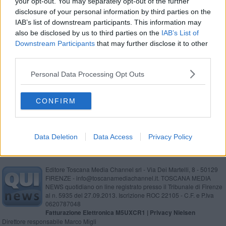
your opt-out. You may separately opt-out of the further
La scissione
disclosure of your personal information by third parties on the
IAB’s list of downstream participants. This information may
​Sognando i fiumi, il battello e il Corso
also be disclosed by us to third parties on the
IAB’s List of
Downstream Participants
that may further disclose it to other
Vita & morte
third parties.
Personal Data Processing Opt Outs
Bagnoli e Franconi, è di nuovo ballottaggio
Techetechetè
CONFIRM
Data Deletion
Data Access
Privacy Policy
Editore Toscana Media Channel srl - Via Dei Martelli, 8 - 50129
FIRENZE - info@toscanamediachannel.it. TOSCANA MEDIA
NEWS quotidiano on line registrato presso il Tribunale di Firenze
al n. 5935 del 27.09.2013. Iscrizione ROC 22105 - C.F. e P.Iva
0620787048
Fatturazione Elettronica M5UXCR1 |
Privacy Nielsen
Direttore responsabile Marco Migli