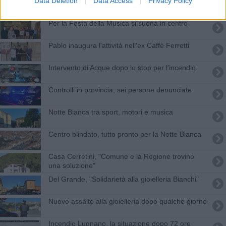
Data Deletion
Data Access
Privacy Policy
La carica dei 128 eventi per l'estate di Casciana
Per la Festa della Musica si suona in centro
Pablo inaugura l'attività nell'ex Caffè Ferretti
Intervento di Acque dopo lo stop per l'incendio
Controlli in provincia, sei persone denunciate
Notte Bianca tra sport, motori e musica
Centro blindato, tutto pronto per la Notte Bianca
Casa Cerretini, "Comune e la Regione trovino
una soluzione"
Del Grande, "Solidarietà alla gioielleria Bianchi"
Nuovo assalto alla gioielleria dopo qualche giorno
Incendio Lugnano, la situazione dopo 72 ore