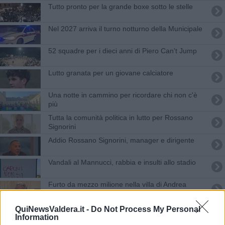
Tutto pronto per la grande boxe sotto le stelle
Nel 2027 arriva il turno notturno della Municipale
52 squadre per i dieci anni di Piero Can't Jump
Lutto granata per un giovane calciatore
Una notte in cammino per ricordare chi non c'è
più
Tutta la comunità politica in lutto per Rossano
Signorini
Addio Rossano Signorini, manager e dirigente
Vandali al Mannucci, rabbia e insulti allo stadio
Furto da mezzo milione nella villa di Andrea
Bocelli
Incendio nella notte, a fuoco 7 auto
QuiNewsValdera.it -
Do Not Process My Personal
Information