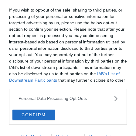
Atto vandalico allo stand della Pro Loco
If you wish to opt-out of the sale, sharing to third parties, or
FiPiLi verso una serie di chiusure
processing of your personal or sensitive information for
targeted advertising by us, please use the below opt-out
section to confirm your selection. Please note that after your
Undici denunce in 6 giorni
opt-out request is processed you may continue seeing
interest-based ads based on personal information utilized by
Eventi estivi, "Nessuna dimenticanza"
us or personal information disclosed to third parties prior to
your opt-out. You may separately opt-out of the further
De mente
disclosure of your personal information by third parties on the
IAB’s list of downstream participants. This information may
Confcommercio, "Il Comune dimentica due
also be disclosed by us to third parties on the
IAB’s List of
eventi"
Downstream Participants
that may further disclose it to other
La "Notte Nera" porta tartufo e arte in strada
third parties.
Notte prima degli esami tra musica e luci
Personal Data Processing Opt Outs
Gli esami di maturità "addobbano" la passerella
CONFIRM
Su il sipario per Blu dipinto, torna il festival di
Charlie