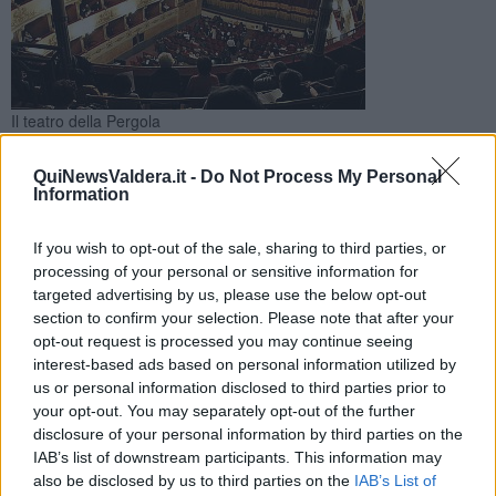
Il teatro della Pergola
Lo ha annunciato Sara Funaro, presidente della Fondazione a
cui afferiscono i teatri Rifredi e della Pergola a Firenze, e il
QuiNewsValdera.it -
Do Not Process My Personal
Information
Teatro Era di Pontedera
If you wish to opt-out of the sale, sharing to third parties, or
processing of your personal or sensitive information for
targeted advertising by us, please use the below opt-out
section to confirm your selection. Please note that after your
TOSCANA —
Ricorso al Tar contro il declassamento del Teatro
opt-out request is processed you may continue seeing
della Toscana
da Teatro Nazionale a Teatro di rilevante
interest-based ads based on personal information utilized by
interesse culturale
. Lo ha annunciato Sara Funaro, sindaca di
us or personal information disclosed to third parties prior to
Firenze e presidente della fondazione.
your opt-out. You may separately opt-out of the further
disclosure of your personal information by third parties on the
Il ricorso era stato annunciato già all'indomani del declassamento
IAB’s list of downstream participants. This information may
da parte del Ministero della cultura, confermato a fine Luglio dopo
also be disclosed by us to third parties on the
IAB’s List of
la riunione della commissione incaricata di riesaminare la