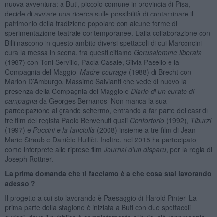
nuova avventura: a Buti, piccolo comune in provincia di Pisa,
decide di avviare una ricerca sulle possibilità di contaminare il
patrimonio della tradizione popolare con alcune forme di
sperimentazione teatrale contemporanee. Dalla collaborazione con
Billi nascono in questo ambito diversi spettacoli di cui Marconcini
cura la messa in scena, fra questi citiamo
Gerusalemme liberata
(1987) con Toni Servillo, Paola Casale, Silvia Pasello e la
Compagnia del Maggio,
Madre courage
(1988) di Brecht con
Marion D’Amburgo, Massimo Salvianti che vede di nuovo la
presenza della Compagnia del Maggio e
Diario di un curato di
campagna
da Georges Bernanos. Non manca la sua
partecipazione al grande schermo, entrando a far parte del cast di
tre film del regista Paolo Benvenuti quali
Confortorio
(1992),
Tiburzi
(1997) e
Puccini e la fanciulla
(2008) insieme a tre film di Jean
Marie Straub e Danièle Huillèt. Inoltre, nel 2015 ha partecipato
come interprete alle riprese film
Journal d’un disparu
, per la regia di
Joseph Rottner.
La prima domanda che ti facciamo è a che cosa stai lavorando
adesso ?
Il progetto a cui sto lavorando è Paesaggio di Harold Pinter. La
prima parte della stagione è iniziata a Buti con due spettacoli
curiosi, dove il pubblico è completamente al buio, ciò rappresenta