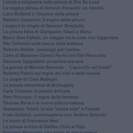
Liricità e religiosità nella pittura di Elio De Luca
La magica pittura di Antonio Possenti: un ricordo
Luca Bellandi e l’incanto della pittura
​Roberto Gasperini: il sogno della pittura
I sogni e le utopie di Gennaro Strazzullo
La pittura lirica di Giampaolo Talani a Siena
​Marco Klee Fallani, un viaggio tra le cose con leggerezza
​Pier Toffoletti sulle tracce della bellezza
​Roberto Braida : passaggi per l’anima
​L’arte di Massimo Cantini Parrini nel film Pinocchio
Eleonora Cappelletti, un’attrice toscana
​La poesia di Michele Brancale : “L’apocrifo nel baule"
Roberto Fanari nel regno dei cieli e delle nuvole
Le utopie di Clara Mallegni
​La poesia misteriosa di Atchugarry
Carla Tolomeo, la poesia dell’arte
Pino Procopio: il regno della fantasia
Thomas Berra e la nuova pittura italiana
Giampaolo Talani, la sua "anima sola" a Firenze
Il mio Kubrick: conversazione con Andrea Gnocchi
Le storie di Francesco Nesi
​La pittura onirica di Galileo Chini al Palp
​Giovanni Maranghi: una storia di arte e poesia