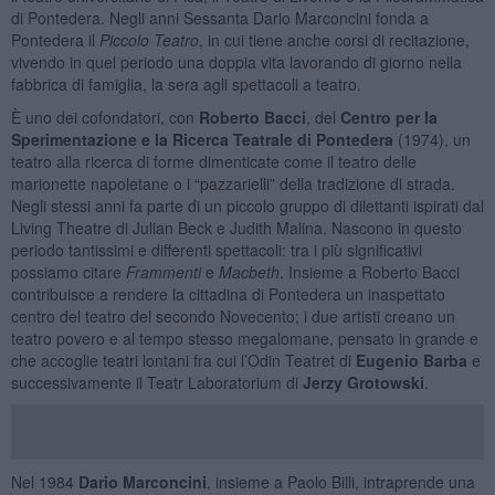
di Pontedera. Negli anni Sessanta Dario Marconcini fonda a
Pontedera il
Piccolo Teatro
, in cui tiene anche corsi di recitazione,
vivendo in quel periodo una doppia vita lavorando di giorno nella
fabbrica di famiglia, la sera agli spettacoli a teatro.
È uno dei cofondatori, con
Roberto Bacci
, del
Centro per la
Sperimentazione e la Ricerca Teatrale di Pontedera
(1974), un
teatro alla ricerca di forme dimenticate come il teatro delle
marionette napoletane o i “pazzarielli” della tradizione di strada.
Negli stessi anni fa parte di un piccolo gruppo di dilettanti ispirati dal
Living Theatre di Julian Beck e Judith Malina. Nascono in questo
periodo tantissimi e differenti spettacoli: tra i più significativi
possiamo citare
Frammenti
e
Macbeth
. Insieme a Roberto Bacci
contribuisce a rendere la cittadina di Pontedera un inaspettato
centro del teatro del secondo Novecento; i due artisti creano un
teatro povero e al tempo stesso megalomane, pensato in grande e
che accoglie teatri lontani fra cui l’Odin Teatret di
Eugenio Barba
e
successivamente il Teatr Laboratorium di
Jerzy Grotowski
.
Nel 1984
Dario Marconcini
, insieme a Paolo Billi, intraprende una