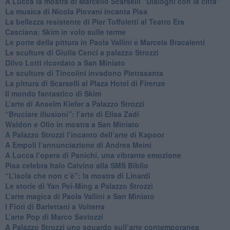
A Lucca la mostra di Marcello Scarselli “Dialoghi con la città"
​La musica di Nicola Piovani incanta Pisa
​La bellezza resistente di Pier Toffoletti al Teatro Era
​Casciana: Skim in volo sulle terme
​Le porte della pittura in Paola Vallini e Marcela Bracalenti
​Le sculture di Giulia Cenci a palazzo Strozzi
​Dilvo Lotti ricordato a San Miniato
​Le sculture di Tincolini invadono Pietrasanta
La pittura di Scarselli al Plaza Hotel di Firenze
​Il mondo fantastico di Skim
​L’arte di Anselm Kiefer a Palazzo Strozzi
​“Bruciare illusioni”: l’arte di Elisa Zadi
​Waldon e Olio in mostra a San Miniato
​A Palazzo Strozzi l’incanto dell’arte di Kapoor
​A Empoli l’annunciazione di Andrea Meini
A Lucca l’opera di Panichi, una vibrante emozione
Pisa celebra Italo Calvino alla SMS Biblio
“L’isola che non c’è”: la mostra di Linardi
​Le storie di Yan Pei-Ming a Palazzo Strozzi
​L’arte magica di Paola Vallini a San Miniato
​I Fiori di Barlettani a Volterra
​L’arte Pop di Marco Saviozzi
​A Palazzo Strozzi uno sguardo sull’arte contemporanea