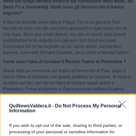
Nella tua lunga carriera artistica hai conosciuto molti attori, da
Dario Fo a Grotowskij. Quali sono gli incontri che ti hanno
segnato?
A Buti ha esordito come attore Filippo Timi e un giovane Toni
Servillo ha fatto uno dei suoi primi spettacoli in quel teatro con la
mia regia. Sono due artisti diversi, ma che mi hanno dato grandi
soddisfazioni e ho seguito con piacere i loro futuri successi.
Comunque chi mi ha segnato un po’ come attore, lavorandoci
insieme, sono stati Richard Cieslack, Jerzy Stuhr e Marisa Fabbri.”.
Come nata l’idea di fondare il Piccolo Teatro di Pontedera ?
Avevo fatto un seminario sul teatro all’Università di Pisa, dopo ci
venne l’idea di chiedere uno spazio pubblico al Comune. Si inizio a
studiare sui libri, poi venne l’idea di invitare questi autori a
Pontedera. Prima andammo in Danimarca per invitare Eugenio
Barba, poi in India e a Bali per approfondire il teatro orientale. In un
certo modo si può affermare che il meglio del teatro mondiale è
QuiNewsValdera.it -
Do Not Process My Personal
passato da Pontedera, come non ricordare la presenza di Peter
Information
Brook.
Il rapporto della città con il teatro è sempre stato conflittuale.
If you wish to opt-out of the sale, sharing to third parties, or
Il teatro è sempre stato considerato una cosa altra, diversa. C’è
processing of your personal or sensitive information for