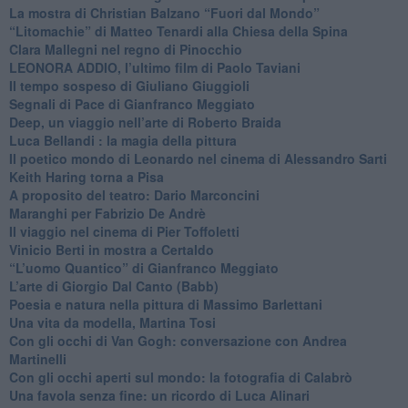
La mostra di Christian Balzano “Fuori dal Mondo”
​“Litomachie” di Matteo Tenardi alla Chiesa della Spina
​Clara Mallegni nel regno di Pinocchio
​LEONORA ADDIO, l’ultimo film di Paolo Taviani
Il tempo sospeso di Giuliano Giuggioli
Segnali di Pace di Gianfranco Meggiato
​Deep, un viaggio nell’arte di Roberto Braida
​Luca Bellandi : la magia della pittura
​Il poetico mondo di Leonardo nel cinema di Alessandro Sarti
​Keith Haring torna a Pisa
​A proposito del teatro: Dario Marconcini
Maranghi per Fabrizio De Andrè
​Il viaggio nel cinema di Pier Toffoletti
Vinicio Berti in mostra a Certaldo
“L’uomo Quantico” di Gianfranco Meggiato
​L’arte di Giorgio Dal Canto (Babb)
Poesia e natura nella pittura di Massimo Barlettani
Una vita da modella, Martina Tosi
​Con gli occhi di Van Gogh: conversazione con Andrea
Martinelli
​Con gli occhi aperti sul mondo: la fotografia di Calabrò
Una favola senza fine: un ricordo di Luca Alinari