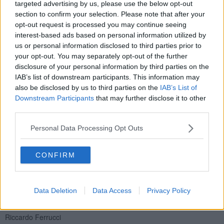
sempre stato un conflitto tra la città e le nostre esperienze teatrali.
targeted advertising by us, please use the below opt-out
Non c’è mai stata una vera comunicazione, ci sentivamo quasi
section to confirm your selection. Please note that after your
isolati dal resto della città.
opt-out request is processed you may continue seeing
interest-based ads based on personal information utilized by
Quali sono due spettacoli che ricordi con più piacere ?
us or personal information disclosed to third parties prior to
Il mio spettacolo sul Faust e il Minimacbeth. Vale la pena ricordare
your opt-out. You may separately opt-out of the further
anche “Il diario di un curato di campagna” che nasceva
disclosure of your personal information by third parties on the
direttamente dalla sceneggiatura del film di Bresson.
IAB’s list of downstream participants. This information may
Quale consiglio puoi dare ad un giovane che vuol fare teatro?
also be disclosed by us to third parties on the
IAB’s List of
Downstream Participants
that may further disclose it to other
Per fare teatro bisogna essere molto curiosi e leggere numerosi
third parties.
libri. Viaggiare e aprirsi al mondo fantastico, all’avventura. Questo
può essere un punto di partenza.
Personal Data Processing Opt Outs
Come è il rapporto sulla scena con Giovanna Daddi che è
anche la tua compagna nella vita ?
CONFIRM
E’ stato molto semplice, è nato un rapporto di assoluta complicità.
Insieme abbiamo cercato nel mondo tracce di teatro: dai riti magici
in Africa alle tracce turche presenti in Medea. E’ un viaggio nella
Data Deletion
Data Access
Privacy Policy
vita e nell’arte che abbiamo compiuto insieme, superando le
difficoltà che si presentavano strada facendo.
Riccardo Ferrucci