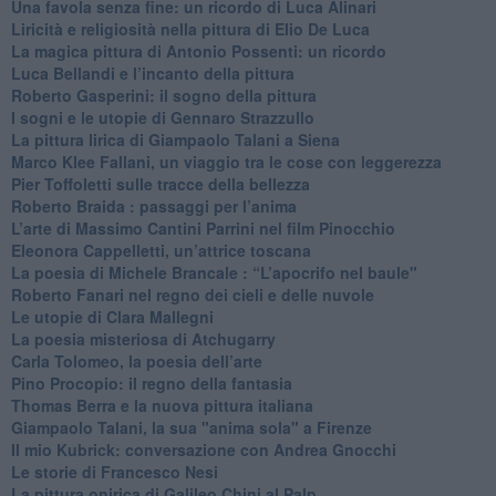
Una favola senza fine: un ricordo di Luca Alinari
Liricità e religiosità nella pittura di Elio De Luca
La magica pittura di Antonio Possenti: un ricordo
Luca Bellandi e l’incanto della pittura
​Roberto Gasperini: il sogno della pittura
I sogni e le utopie di Gennaro Strazzullo
La pittura lirica di Giampaolo Talani a Siena
​Marco Klee Fallani, un viaggio tra le cose con leggerezza
​Pier Toffoletti sulle tracce della bellezza
​Roberto Braida : passaggi per l’anima
​L’arte di Massimo Cantini Parrini nel film Pinocchio
Eleonora Cappelletti, un’attrice toscana
​La poesia di Michele Brancale : “L’apocrifo nel baule"
Roberto Fanari nel regno dei cieli e delle nuvole
Le utopie di Clara Mallegni
​La poesia misteriosa di Atchugarry
Carla Tolomeo, la poesia dell’arte
Pino Procopio: il regno della fantasia
Thomas Berra e la nuova pittura italiana
Giampaolo Talani, la sua "anima sola" a Firenze
Il mio Kubrick: conversazione con Andrea Gnocchi
Le storie di Francesco Nesi
​La pittura onirica di Galileo Chini al Palp