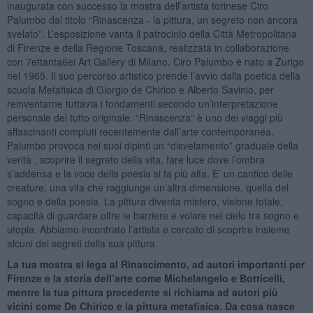
inaugurata con successo la mostra dell’artista torinese Ciro
Palumbo dal titolo “Rinascenza - la pittura, un segreto non ancora
svelato”. L’esposizione vanta il patrocinio della Città Metropolitana
di Firenze e della Regione Toscana, realizzata in collaborazione
con 7ettanta6ei Art Gallery di Milano. Ciro Palumbo è nato a Zurigo
nel 1965. Il suo percorso artistico prende l’avvio dalla poetica della
scuola Metafisica di Giorgio de Chirico e Alberto Savinio, per
reinventarne tuttavia i fondamenti secondo un’interpretazione
personale del tutto originale. “Rinascenza” è uno dei viaggi più
affascinanti compiuti recentemente dall’arte contemporanea.
Palumbo provoca nei suoi dipinti un “disvelamento” graduale della
verità , scoprire il segreto della vita, fare luce dove l’ombra
s’addensa e la voce della poesia si fa più alta. E’ un cantico delle
creature, una vita che raggiunge un’altra dimensione, quella del
sogno e della poesia. La pittura diventa mistero, visione totale,
capacità di guardare oltre le barriere e volare nel cielo tra sogno e
utopia. Abbiamo incontrato l’artista e cercato di scoprire insieme
alcuni dei segreti della sua pittura.
La tua mostra si lega al Rinascimento, ad autori importanti per
Firenze e la storia dell’arte come Michelangelo e Botticelli,
mentre la tua pittura precedente si richiama ad autori più
vicini come De Chirico e la pittura metafisica. Da cosa nasce