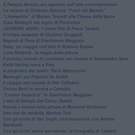
​A Palazzo Strozzi uno sguardo sull’arte contemporanea
La mostra di Christian Balzano “Fuori dal Mondo”
​“Litomachie” di Matteo Tenardi alla Chiesa della Spina
​Clara Mallegni nel regno di Pinocchio
​LEONORA ADDIO, l’ultimo film di Paolo Taviani
Il tempo sospeso di Giuliano Giuggioli
Segnali di Pace di Gianfranco Meggiato
​Deep, un viaggio nell’arte di Roberto Braida
​Luca Bellandi : la magia della pittura
​Il poetico mondo di Leonardo nel cinema di Alessandro Sarti
​Keith Haring torna a Pisa
​A proposito del teatro: Dario Marconcini
Maranghi per Fabrizio De Andrè
​Il viaggio nel cinema di Pier Toffoletti
Vinicio Berti in mostra a Certaldo
“L’uomo Quantico” di Gianfranco Meggiato
​L’arte di Giorgio Dal Canto (Babb)
Poesia e natura nella pittura di Massimo Barlettani
Una vita da modella, Martina Tosi
​Con gli occhi di Van Gogh: conversazione con Andrea
Martinelli
​Con gli occhi aperti sul mondo: la fotografia di Calabrò