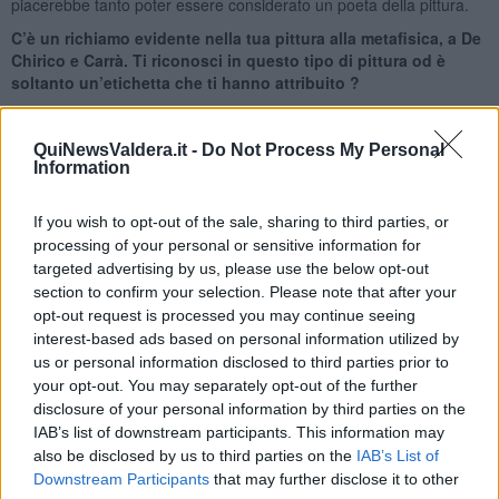
piacerebbe tanto poter essere considerato un poeta della pittura.
C’è un richiamo evidente nella tua pittura alla metafisica, a De
Chirico e Carrà. Ti riconosci in questo tipo di pittura od è
soltanto un’etichetta che ti hanno attribuito ?
Sono affascinato dalla pittura metafisica, per il suo mistero e la sua
forza. A vedere un dipinto dove c’è un cielo verde che va a finire in
QuiNewsValdera.it -
Do Not Process My Personal
un giallo acido mi ponevo delle domande su quanto mistero e
Information
melanconia esistono in questi dipinti. La pittura metafisica è stato
un riferimento e lo è anche oggi per il mio lavoro. Quella
If you wish to opt-out of the sale, sharing to third parties, or
sospensione delle cose, nel silenzio delle nostre coscienze, è una
processing of your personal or sensitive information for
cosa che mi attrae profondamente.
targeted advertising by us, please use the below opt-out
Essere a Firenze, con una tua mostra, nella culla del
section to confirm your selection. Please note that after your
Rinascimento e confrontarsi con autori come Michelangelo e
opt-out request is processed you may continue seeing
Leonardo ti spaventa ?
interest-based ads based on personal information utilized by
Avere una personale a Palazzo Medici Riccardi mette molta
us or personal information disclosed to third parties prior to
soggezione, comunque non sono qui a misurarmi con questi grandi
your opt-out. You may separately opt-out of the further
maestri. Però credo che quando uno si mette in gioco non deve
disclosure of your personal information by third parties on the
misurarsi con i numeri piccoli, ma si deve misurare con i numeri
IAB’s list of downstream participants. This information may
grandi. Avere un desiderio ambizioso di raggiungere una verità
also be disclosed by us to third parties on the
IAB’s List of
poetica e pittorica.
Downstream Participants
that may further disclose it to other