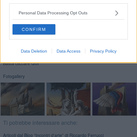
third parties.
Riccardo Ferrucci
Personal Data Processing Opt Outs
CONFIRM
Se vuoi leggere le notizie principali della Toscana iscriviti alla
Newsletter QUInews - ToscanaMedia.
Arriva gratis tutti i giorni
Data Deletion
Data Access
Privacy Policy
alle 20:00 direttamente nella tua casella di posta.
Basta cliccare
QUI
Fotogallery
Ti potrebbe interessare anche:
Articoli dal Blog “Incontri d'arte” di Riccardo Ferrucci