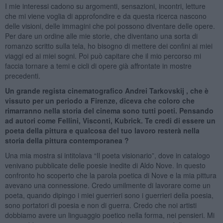
I mie interessi cadono su argomenti, sensazioni, incontri, letture
che mi viene voglia di approfondire e da questa ricerca nascono
delle visioni, delle immagini che poi possono diventare delle opere.
Per dare un ordine alle mie storie, che diventano una sorta di
romanzo scritto sulla tela, ho bisogno di mettere dei confini ai miei
viaggi ed ai miei sogni. Poi può capitare che il mio percorso mi
faccia tornare a temi e cicli di opere già affrontate in mostre
precedenti.
Un grande regista cinematografico Andrei Tarkovskij , che è
vissuto per un periodo a Firenze, diceva che coloro che
rimarranno nella storia del cinema sono tutti poeti. Pensando
ad autori come Fellini, Visconti, Kubrick. Te credi di essere un
poeta della pittura e qualcosa del tuo lavoro resterà nella
storia della pittura contemporanea ?
Una mia mostra si intitolava “Il poeta visionario”, dove in catalogo
venivano pubblicate delle poesie inedite di Aldo Nove. In questo
confronto ho scoperto che la parola poetica di Nove e la mia pittura
avevano una connessione. Credo umilmente di lavorare come un
poeta, quando dipingo i miei guerrieri sono i guerrieri della poesia,
sono portatori di poesia e non di guerra. Credo che noi artisti
dobbiamo avere un linguaggio poetico nella forma, nei pensieri. Mi