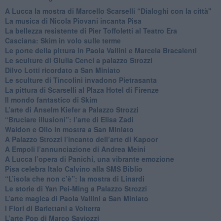
A Lucca la mostra di Marcello Scarselli “Dialoghi con la città"
​La musica di Nicola Piovani incanta Pisa
​La bellezza resistente di Pier Toffoletti al Teatro Era
​Casciana: Skim in volo sulle terme
​Le porte della pittura in Paola Vallini e Marcela Bracalenti
​Le sculture di Giulia Cenci a palazzo Strozzi
​Dilvo Lotti ricordato a San Miniato
​Le sculture di Tincolini invadono Pietrasanta
La pittura di Scarselli al Plaza Hotel di Firenze
​Il mondo fantastico di Skim
​L’arte di Anselm Kiefer a Palazzo Strozzi
​“Bruciare illusioni”: l’arte di Elisa Zadi
​Waldon e Olio in mostra a San Miniato
​A Palazzo Strozzi l’incanto dell’arte di Kapoor
​A Empoli l’annunciazione di Andrea Meini
A Lucca l’opera di Panichi, una vibrante emozione
Pisa celebra Italo Calvino alla SMS Biblio
“L’isola che non c’è”: la mostra di Linardi
​Le storie di Yan Pei-Ming a Palazzo Strozzi
​L’arte magica di Paola Vallini a San Miniato
​I Fiori di Barlettani a Volterra
​L’arte Pop di Marco Saviozzi