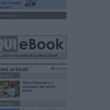
selli “Dialoghi
la città"
Condoglianze
imi articoli
Vedi tutti
ttualità
Oltre 7mila euro a
sostegno dei centri
estivi
ttualità