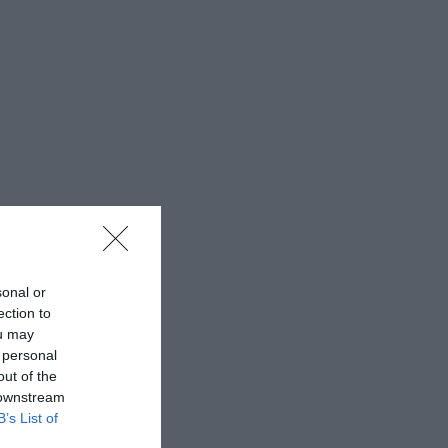
sonal or
ection to
ou may
 personal
out of the
 downstream
B’s List of