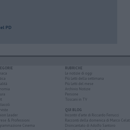
del PD
EGORIE
RUBRICHE
naca
Le notizie di oggi
tica
Più Letti della settimana
alità
Più Letti del mese
nomia
Archivio Notizie
ura
Persone
rt
Toscani in TV
tacoli
rviste
QUI BLOG
nion Leader
Incontri d'arte di Riccardo Ferrucci
rese & Professioni
Racconti della domenica di Marco Celat
grammazione Cinema
Disincantato di Adolfo Santoro