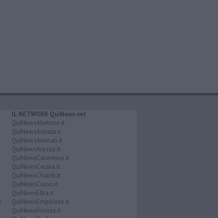
IL NETWORK QuiNews.net
QuiNewsAbetone.it
QuiNewsAmiata.it
QuiNewsAnimali.it
QuiNewsArezzo.it
QuiNewsCasentino.it
QuiNewsCecina.it
QuiNewsChianti.it
QuiNewsCuoio.it
QuiNewsElba.it
i
QuiNewsEmpolese.it
QuiNewsFirenze.it