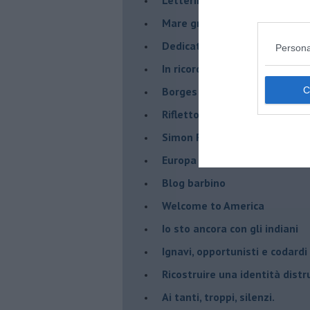
Mare greco
​Dedicato a George Floyd
Persona
​In ricordo di un compagno.
Borges aveva capito
Riflettono fiori rossi
Simon Radowitzky
Europa vicina e lontana dal m
Blog barbino
Welcome to America
​Io sto ancora con gli indiani
​Ignavi, opportunisti e codardi
Ricostruire una identità distr
Ai tanti, troppi, silenzi.