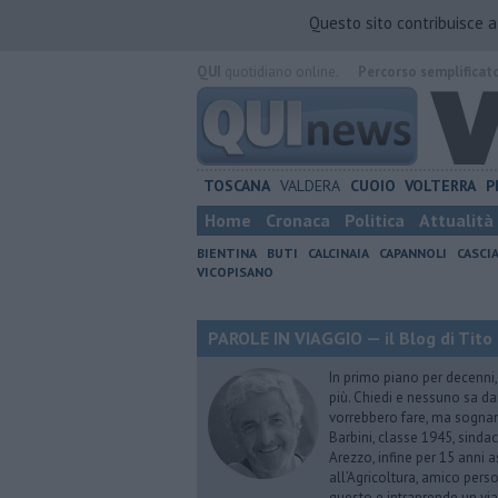
Questo sito contribuisce 
QUI
quotidiano online.
Percorso semplificat
TOSCANA
VALDERA
CUOIO
VOLTERRA
P
Home
Cronaca
Politica
Attualità
BIENTINA
BUTI
CALCINAIA
CAPANNOLI
CASCI
VICOPISANO
PAROLE IN VIAGGIO — il Blog di Tito 
In primo piano per decenni, 
più. Chiedi e nessuno sa dar
vorrebbero fare, ma sognano
Barbini, classe 1945, sindac
Arezzo, infine per 15 anni 
all’Agricoltura, amico perso
questo e intraprende un via