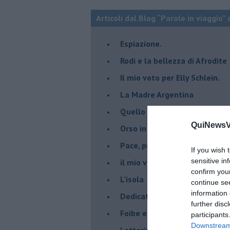
Articoli dal Blog “Parole in viaggio” 
Espiazione.
Rodi e la bellezza di Afrodite
​Il mio voto per Elly Schlein.
​La Madre Argentina
Quello che siamo diventati
QuiNewsVa
Orso in piedi…
​Pace, prima di tutto
If you wish 
sensitive in
​il mio viaggio ad Auschwitz.
confirm you
​L’isola
continue se
information 
Dedicato ai giovani e ai mona
further disc
​Foibe e giornata dei ricordi
participants
Downstream 
Letterina di Natale