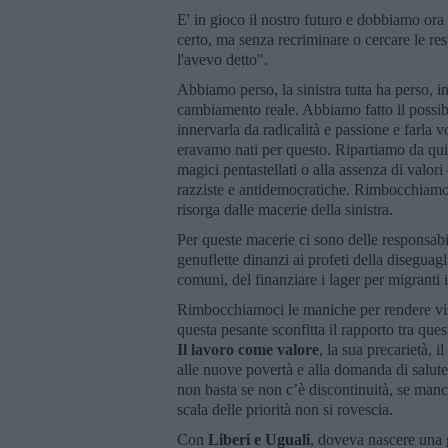
E' in gioco il nostro futuro e dobbiamo or
certo, ma senza recriminare o cercare le res
l'avevo detto".
Abbiamo perso, la sinistra tutta ha perso, i
cambiamento reale. Abbiamo fatto il possib
innervarla da radicalità e passione e farla 
eravamo nati per questo. Ripartiamo da qui, 
magici pentastellati o alla assenza di valor
razziste e antidemocratiche. Rimbocchiamoci
risorga dalle macerie della sinistra.
Per queste macerie ci sono delle responsabi
genuflette dinanzi ai profeti della diseguagl
comuni, del finanziare i lager per migranti
Rimbocchiamoci le maniche per rendere vis
questa pesante sconfitta il rapporto tra que
Il lavoro come valore
, la sua precarietà, i
alle nuove povertà e alla domanda di salute
non basta se non c’è discontinuità, se manc
scala delle priorità non si rovescia.
Con
Liberi e Uguali
, doveva nascere una 