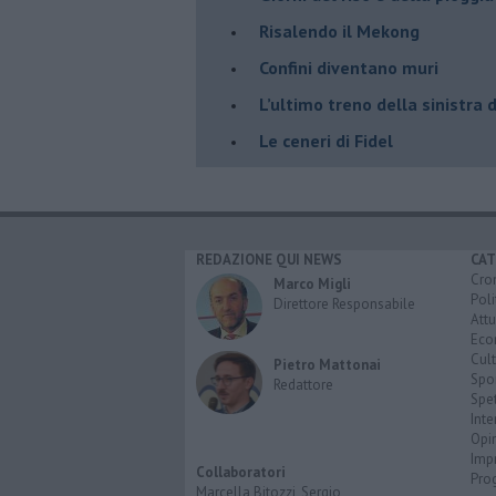
Risalendo il Mekong
Confini diventano muri
L’ultimo treno della sinistra 
Le ceneri di Fidel
REDAZIONE QUI NEWS
CAT
Cro
Marco Migli
Poli
Direttore Responsabile
Attu
Eco
Cult
Pietro Mattonai
Spo
Redattore
Spet
Inte
Opi
Imp
Collaboratori
Pro
Marcella Bitozzi, Sergio