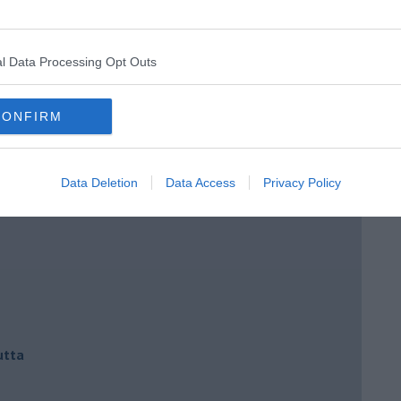
l Data Processing Opt Outs
CONFIRM
Data Deletion
Data Access
Privacy Policy
io cuore
utta