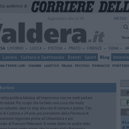
alla audience di
o
Aggiornato alle 11:05
METEO:
Vene
ISA
LIVORNO
LUCCA
PISTOIA
PRATO
FIRENZE
SIENA
A
Lavoro
Cultura e Spettacolo
Eventi
Sport
Blog
Intervi
ANA TERME-LARI
CHIANNI
LAJATICO
PALAIA
PECCIOLI
PONSACCO
PONTEDE
Barbini
nella politica italiana, all’improvviso non ne senti parlare
ti notizie. Poi scopri che ha fatto una cosa che molti
 soltanto: dare lo stop alla vita di sempre e partire. Tito
Q
o di Cortona a 24 anni, poi presidente della Provincia di
assessore regionale prima all’Urbanistica e poi
A L
nale di Francois Mitterand. Si mette dietro le spalle tutto
di 
ggio lungo cento giorni, che lo porta dalla Patagonia