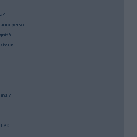
ca?
biamo perso
gnità
 storia
ema ?
el PD