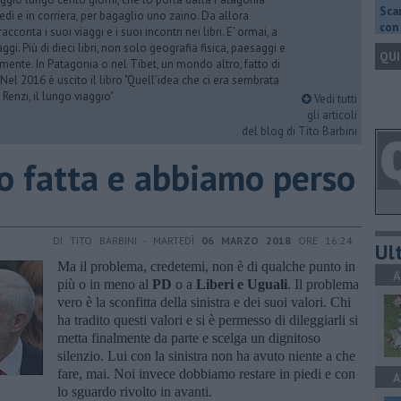
Scar
iedi e in corriera, per bagaglio uno zaino. Da allora
con 
acconta i suoi viaggi e i suoi incontri nei libri. E’ ormai, a
ggi. Più di dieci libri, non solo geografia fisica, paesaggi e
QUI
mente. In Patagonia o nel Tibet, un mondo altro, fatto di
 Nel 2016 è uscito il libro "Quell’idea che ci era sembrata
 Renzi, il lungo viaggio"
Vedi tutti
gli articoli
del blog di Tito Barbini
o fatta e abbiamo perso
DI TITO BARBINI - MARTEDÌ
06 MARZO 2018
ORE 16:24
Ult
Ma il problema, credetemi, non è di qualche punto in
A
più o in meno al
PD
o a
Liberi e Uguali
. Il problema
vero è la sconfitta della sinistra e dei suoi valori. Chi
ha tradito questi valori e si è permesso di dileggiarli si
metta finalmente da parte e scelga un dignitoso
silenzio. Lui con la sinistra non ha avuto niente a che
fare, mai. Noi invece dobbiamo restare in piedi e con
A
lo sguardo rivolto in avanti.