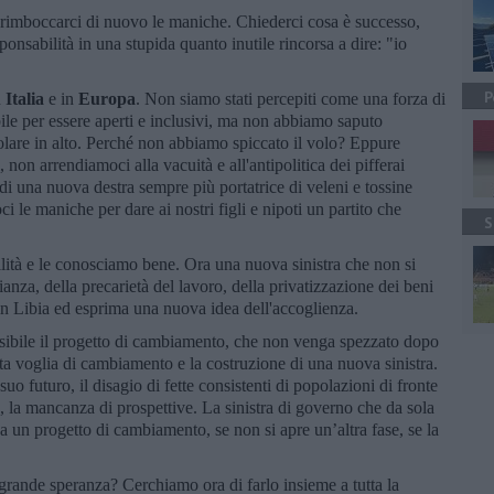
a rimboccarci di nuovo le maniche. Chiederci cosa è successo,
ponsabilità in una stupida quanto inutile rincorsa a dire: "io
P
n
Italia
e in
Europa
. Non siamo stati percepiti come una forza di
ile per essere aperti e inclusivi, ma non abbiamo saputo
volare in alto. Perché non abbiamo spiccato il volo? Eppure
non arrendiamoci alla vacuità e all'antipolitica dei pifferai
i di una nuova destra sempre più portatrice di veleni e tossine
 le maniche per dare ai nostri figli e nipoti un partito che
S
lità e le conosciamo bene. Ora una nuova sinistra che non si
ianza, della precarietà del lavoro, della privatizzazione dei beni
 in Libia ed esprima una nuova idea dell'accoglienza.
ibile il progetto di cambiamento, che non venga spezzato dopo
sta voglia di cambiamento e la costruzione di una nuova sinistra.
l suo futuro, il disagio di fette consistenti di popolazioni di fronte
, la mancanza di prospettive. La sinistra di governo che da sola
a un progetto di cambiamento, se non si apre un’altra fase, se la
grande speranza? Cerchiamo ora di farlo insieme a tutta la