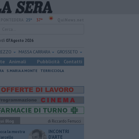
25°
37°
PONTEDERA
QuiNews.net
rdì
07 Agosto 2026
REZZO
MASSA CARRARA
GROSSETO
ste
Animali
Pubblicità
Contatti
RA
S.MARIA A MONTE
TERRICCIOLA
ui Blog
di Riccardo Ferrucci
INCONTRI
ucca la mostra
D'ARTE
Marcello