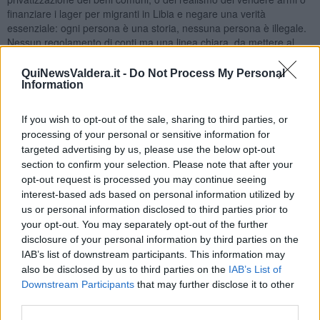
finanziare i lager per migranti in Libia e negare una verità
essenziale: ogni persona è una storia, nessuna persona è illegale.
Nessun regolamento di conti ma una linea chiara, da mettere al
centro dell’iniziativa politica: il lavoro, la sua precarietà, il suo futuro,
il disagio di fette consistenti di popolazioni di fronte alle nuove
QuiNewsValdera.it -
Do Not Process My Personal
povertà e alla domanda di salute, la mancanza di prospettive.
Information
L’unità che da sola non basta se non c’è discontinuità, se manca un
progetto di cambiamento, se non si apre un’altra fase, se la scala
If you wish to opt-out of the sale, sharing to third parties, or
delle priorità non si rovescia. Una bella iniezione di fiducia mi è
processing of your personal or sensitive information for
arrivata dall' ascoltare questa giovane donna. Dal suo sguardo,
targeted advertising by us, please use the below opt-out
dagli occhi che diventano lucidi quando parla di una politica a cui
section to confirm your selection. Please note that after your
bisogna dare una nuova dimensione anche etica e culturale. Sulla
opt-out request is processed you may continue seeing
sua riscoperta non come mito o come orizzonte irraggiungibile, ma
interest-based ads based on personal information utilized by
come consapevolezza della propria vita, come la più grande
us or personal information disclosed to third parties prior to
passione laica, come costruzione di una nuova soggettività. Come
your opt-out. You may separately opt-out of the further
uno sguardo più profondo attraverso il quale leggere le cose e
disclosure of your personal information by third parties on the
quindi agire. Come fusione con la vita, come storia in atto. Ma
IAB’s list of downstream participants. This information may
soprattutto non c’è sinistra che possa permettersi di guardare al
futuro senza ricostruire i valori e le ragioni di un nuovo
also be disclosed by us to third parties on the
IAB’s List of
“umanesimo”. Nuove culture dei diritti e dei doveri, nuova idea della
Downstream Participants
that may further disclose it to other
cittadinanza. E, prima di ogni altra cosa, il diritto e la dignità del
third parties.
lavoro. Sento finalmente un nuovo orizzonte e nuove parole della