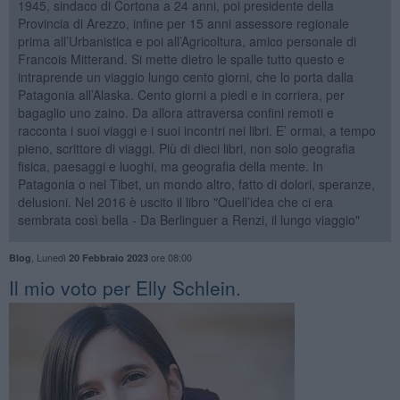
1945, sindaco di Cortona a 24 anni, poi presidente della
Provincia di Arezzo, infine per 15 anni assessore regionale
prima all’Urbanistica e poi all’Agricoltura, amico personale di
Francois Mitterand. Si mette dietro le spalle tutto questo e
intraprende un viaggio lungo cento giorni, che lo porta dalla
Patagonia all’Alaska. Cento giorni a piedi e in corriera, per
bagaglio uno zaino. Da allora attraversa confini remoti e
racconta i suoi viaggi e i suoi incontri nei libri. E’ ormai, a tempo
pieno, scrittore di viaggi. Più di dieci libri, non solo geografia
fisica, paesaggi e luoghi, ma geografia della mente. In
Patagonia o nel Tibet, un mondo altro, fatto di dolori, speranze,
delusioni. Nel 2016 è uscito il libro "Quell’idea che ci era
sembrata così bella - Da Berlinguer a Renzi, il lungo viaggio"
,
Lunedì
ore 08:00
Blog
20 Febbraio 2023
​Il mio voto per Elly Schlein.