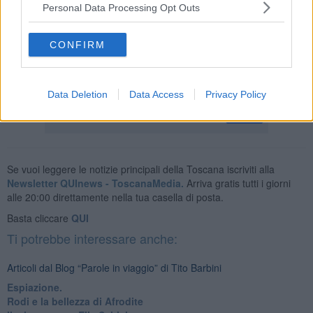
sinistra: calde, vere, emozionanti che danno un senso a una
Personal Data Processing Opt Outs
speranza di un paese diverso.
CONFIRM
Tito Barbini
Data Deletion
Data Access
Privacy Policy
Se vuoi leggere le notizie principali della Toscana iscriviti alla
Newsletter QUInews - ToscanaMedia.
Arriva gratis tutti i giorni
alle 20:00 direttamente nella tua casella di posta.
Basta cliccare
QUI
Ti potrebbe interessare anche:
Articoli dal Blog “Parole in viaggio” di Tito Barbini
Espiazione.
Rodi e la bellezza di Afrodite