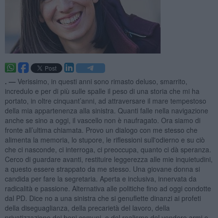
. —
Verissimo, in questi anni sono rimasto deluso, smarrito,
incredulo e per di più sulle spalle il peso di una storia che mi ha
portato, in oltre cinquant’anni, ad attraversare il mare tempestoso
della mia appartenenza alla sinistra. Quanti falle nella navigazione
anche se sino a oggi, il vascello non è naufragato. Ora siamo di
fronte all’ultima chiamata. Provo un dialogo con me stesso che
alimenta la memoria, lo stupore, le riflessioni sull'odierno e su ciò
che ci nasconde, ci interroga, ci preoccupa, quanto ci dà speranza.
Cerco di guardare avanti, restituire leggerezza alle mie inquietudini,
a questo essere strappato da me stesso. Una giovane donna si
candida per fare la segretaria. Aperta e inclusiva, innervata da
radicalità e passione. Alternativa alle politiche fino ad oggi condotte
dal PD. Dice no a una sinistra che si genuflette dinanzi ai profeti
della diseguaglianza, della precarietà del lavoro, della
privatizzazione dei beni comuni, o del realismo del vendere armi o