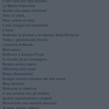
​Il mio voto per Elly Schlein.
​La Madre Argentina
Quello che siamo diventati
Orso in piedi…
​Pace, prima di tutto
​il mio viaggio ad Auschwitz.
​L’isola
Dedicato ai giovani e ai monaci della Birmania
​Foibe e giornata dei ricordi
Letterina di Natale
Mare greco
​Dedicato a George Floyd
​In ricordo di un compagno.
Borges aveva capito
Riflettono fiori rossi
Simon Radowitzky
Europa vicina e lontana dal mio cuore
Blog barbino
Welcome to America
​Io sto ancora con gli indiani
​Ignavi, opportunisti e codardi
Ricostruire una identità distrutta
Ai tanti, troppi, silenzi.