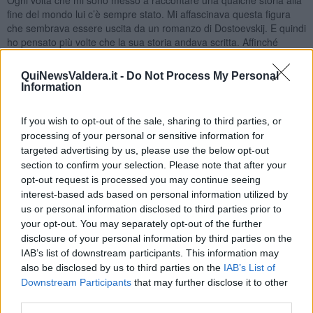
fine del mondo lui c’è sempre stato. Mi affascinava questa figura
che sembrava essere uscita da un romanzo di Dostoevskij. E quindi
ho pensato più volte che la sua storia andava scritta. Affinché
rimanga nella memoria di qualcuno. Ho ragionato anche che la sua
storia completasse il mio viaggio iniziato con il cacciatore di ombre,
QuiNewsValdera.it -
Do Not Process My Personal
Don Patagonia
, proseguito poi con le avventure del pirata
Information
Pasqualino Rispoli
e infine con la triste storia di
Severino e
America
.
If you wish to opt-out of the sale, sharing to third parties, or
Ho pensato, infine, che ne valesse la pena. Ho pensato anche che
processing of your personal or sensitive information for
non sarebbe stato semplice per uno scrittore raccontare la storia
targeted advertising by us, please use the below opt-out
della sua vita. Rassomiglia troppo a un romanzo d’avventure.Come
section to confirm your selection. Please note that after your
ci ha ricordato
Sandor Marai
nella “recita di Bolzano” credo nella
opt-out request is processed you may continue seeing
scrittura, perché la scrittura ha potere sul destino e sul tempo.
interest-based ads based on personal information utilized by
Nulla di ciò che fai, desideri, ami e dici è destinato a durare.
us or personal information disclosed to third parties prior to
Passano le donne, tramontano gli amori. Sfumano le emozioni, e la
your opt-out. You may separately opt-out of the further
polvere del tempo ricopre le tracce delle azioni compiute. Ma la
disclosure of your personal information by third parties on the
scrittura rimane. È cosi che mi sono convinto che questa storia
IAB’s list of downstream participants. This information may
vada raccontata per intero. E siccome le storie, come gli amori, non
also be disclosed by us to third parties on the
IAB’s List of
durano, se non nelle parole che gli dedichiamo, ho deciso di
Downstream Participants
that may further disclose it to other
mettermi a scrivere per raccontarvela. Non a spizzichi e bocconi
third parties.
come ho fatto nei miei libri ma partendo dall’inizio della storia, o