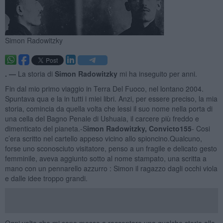
Simon Radowitzky
. —
La storia di
Simon Radowitzky
mi ha inseguito per anni.
Fin dal mio primo viaggio in Terra Del Fuoco, nel lontano 2004.
Spuntava qua e la in tutti i miei libri. Anzi, per essere preciso, la mia
storia, comincia da quella volta che lessi il suo nome nella porta di
una cella del Bagno Penale di Ushuaia, il carcere più freddo e
dimenticato del pianeta.-S
imon Radowitzky, Convicto155
- Cosi
c’era scritto nel cartello appeso vicino allo spioncino.Qualcuno,
forse uno sconosciuto visitatore, penso a un fragile e delicato gesto
femminile, aveva aggiunto sotto al nome stampato, una scritta a
mano con un pennarello azzurro : Simon il ragazzo dagli occhi viola
e dalle idee troppo grandi.
Ogni volta che mi sono messo a raccontare una qualche storia alla