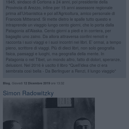
1945, sindaco di Cortona a 24 anni, poi presidente della
Provincia di Arezzo, infine per 15 anni assessore regionale
prima all’Urbanistica e poi all’Agricoltura, amico personale di
Francois Mitterand. Si mette dietro le spalle tutto questo e
intraprende un viaggio lungo cento giorni, che lo porta dalla
Patagonia all’Alaska. Cento giorni a piedi e in corriera, per
bagaglio uno zaino. Da allora attraversa confini remoti e
racconta i suoi viaggi e i suoi incontri nei libri. E’ ormai, a tempo
pieno, scrittore di viaggi. Più di dieci libri, non solo geografia
fisica, paesaggi e luoghi, ma geografia della mente. In
Patagonia o nel Tibet, un mondo altro, fatto di dolori, speranze,
delusioni. Nel 2016 è uscito il libro "Quell’idea che ci era
sembrata così bella - Da Berlinguer a Renzi, il lungo viaggio"
,
Giovedì
ore 13:32
Blog
12 Dicembre 2019
Simon Radowitzky