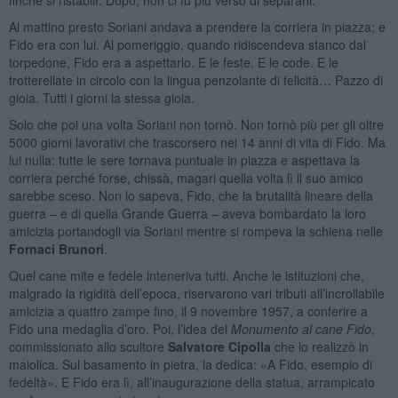
Al mattino presto Soriani andava a prendere la corriera in piazza; e
Fido era con lui. Al pomeriggio, quando ridiscendeva stanco dal
torpedone, Fido era a aspettarlo. E le feste. E le code. E le
trotterellate in circolo con la lingua penzolante di felicità… Pazzo di
gioia. Tutti i giorni la stessa gioia.
Solo che poi una volta Soriani non tornò. Non tornò più per gli oltre
5000 giorni lavorativi che trascorsero nei 14 anni di vita di Fido. Ma
lui nulla: tutte le sere tornava puntuale in piazza e aspettava la
corriera perché forse, chissà, magari quella volta lì il suo amico
sarebbe sceso. Non lo sapeva, Fido, che la brutalità lineare della
guerra – e di quella Grande Guerra – aveva bombardato la loro
amicizia portandogli via Soriani mentre si rompeva la schiena nelle
Fornaci Brunori
.
Quel cane mite e fedele inteneriva tutti. Anche le istituzioni che,
malgrado la rigidità dell’epoca, riservarono vari tributi all’incrollabile
amicizia a quattro zampe fino, il 9 novembre 1957, a conferire a
Fido una medaglia d’oro. Poi, l’idea del
Monumento al cane Fido
,
commissionato allo scultore
Salvatore Cipolla
che lo realizzò in
maiolica. Sul basamento in pietra, la dedica: «A Fido, esempio di
fedeltà». E Fido era lì, all’inaugurazione della statua, arrampicato