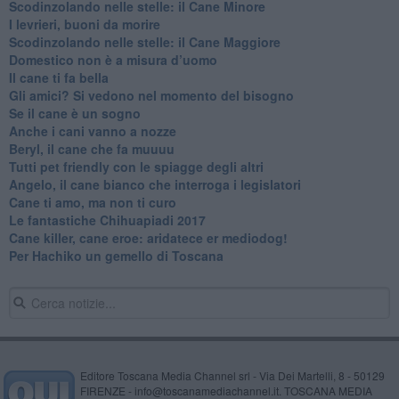
​Scodinzolando nelle stelle: il Cane Minore
​I levrieri, buoni da morire
Scodinzolando nelle stelle: il Cane Maggiore
Domestico non è a misura d’uomo
​Il cane ti fa bella
​Gli amici? Si vedono nel momento del bisogno
​Se il cane è un sogno
Anche i cani vanno a nozze
Beryl, il cane che fa muuuu
Tutti pet friendly con le spiagge degli altri
Angelo, il cane bianco che interroga i legislatori
​Cane ti amo, ma non ti curo
Le fantastiche Chihuapiadi 2017
Cane killer, cane eroe: aridatece er mediodog!
Per Hachiko un gemello di Toscana
Editore Toscana Media Channel srl - Via Dei Martelli, 8 - 50129
FIRENZE - info@toscanamediachannel.it. TOSCANA MEDIA