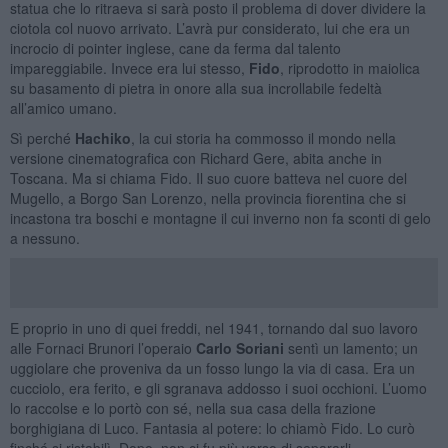
statua che lo ritraeva si sarà posto il problema di dover dividere la
ciotola col nuovo arrivato. L’avrà pur considerato, lui che era un
incrocio di pointer inglese, cane da ferma dal talento
impareggiabile. Invece era lui stesso,
Fido
, riprodotto in maiolica
su basamento di pietra in onore alla sua incrollabile fedeltà
all’amico umano.
Sì perché
Hachiko
, la cui storia ha commosso il mondo nella
versione cinematografica con Richard Gere, abita anche in
Toscana. Ma si chiama Fido. Il suo cuore batteva nel cuore del
Mugello, a Borgo San Lorenzo, nella provincia fiorentina che si
incastona tra boschi e montagne il cui inverno non fa sconti di gelo
a nessuno.
E proprio in uno di quei freddi, nel 1941, tornando dal suo lavoro
alle Fornaci Brunori l’operaio
Carlo Soriani
sentì un lamento; un
uggiolare che proveniva da un fosso lungo la via di casa. Era un
cucciolo, era ferito, e gli sgranava addosso i suoi occhioni. L’uomo
lo raccolse e lo portò con sé, nella sua casa della frazione
borghigiana di Luco. Fantasia al potere: lo chiamò Fido. Lo curò
finché si ristabilì. Dopo, non ci fu più verso di separarli.