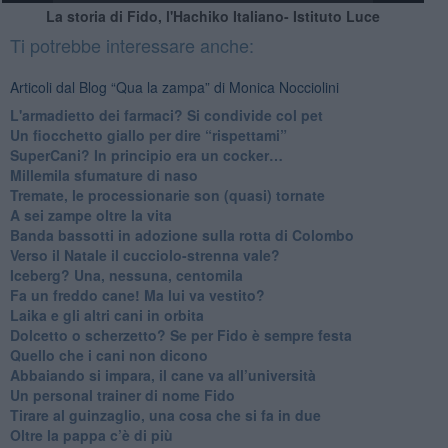
La storia di Fido, l'Hachiko Italiano- Istituto Luce
Ti potrebbe interessare anche:
Articoli dal Blog “Qua la zampa” di Monica Nocciolini
​L'armadietto dei farmaci? Si condivide col pet
Un fiocchetto giallo per dire “rispettami”
​SuperCani? In principio era un cocker…
​Millemila sfumature di naso
Tremate, le processionarie son (quasi) tornate
A sei zampe oltre la vita
​Banda bassotti in adozione sulla rotta di Colombo
Verso il Natale il cucciolo-strenna vale?
Iceberg? Una, nessuna, centomila
​Fa un freddo cane! Ma lui va vestito?
Laika e gli altri cani in orbita
​Dolcetto o scherzetto? Se per Fido è sempre festa
Quello che i cani non dicono
Abbaiando si impara, il cane va all’università
​Un personal trainer di nome Fido
​Tirare al guinzaglio, una cosa che si fa in due
Oltre la pappa c’è di più