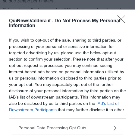
su due zampe per rimirarsi.
Poi un giorno di primavera del 1958, il 9 giugno, dopo l’ennesimo
mancato ritorno del suo amico umano Fido la prese lui, la corriera:
QuiNewsValdera.it -
Do Not Process My Personal
quella celeste, che lo riportò dal suo Carlo. Ora eternamente
Information
inseparabili. La notizia della morte del cane percorse cronache
locali e riviste blasonate, radiogiornali e notiziari dell’Istituto Luce.
La statua in maiolica si ruppe, e fu sostituita con una copia in
If you wish to opt-out of the sale, sharing to third parties, or
bronzo che resiste ancora. Sempre lì: in piazza Dante, a Borgo San
processing of your personal or sensitive information for
Lorenzo.
L’Hachiko d’Italia abita qui.
targeted advertising by us, please use the below opt-out
section to confirm your selection. Please note that after your
Monica Nocciolini
opt-out request is processed you may continue seeing
interest-based ads based on personal information utilized by
us or personal information disclosed to third parties prior to
your opt-out. You may separately opt-out of the further
disclosure of your personal information by third parties on the
IAB’s list of downstream participants. This information may
Se vuoi leggere le notizie principali della Toscana iscriviti alla
also be disclosed by us to third parties on the
IAB’s List of
Newsletter QUInews - ToscanaMedia.
Arriva gratis tutti i giorni
Downstream Participants
that may further disclose it to other
alle 20:00 direttamente nella tua casella di posta.
third parties.
Basta cliccare
QUI
Personal Data Processing Opt Outs
Fotogallery