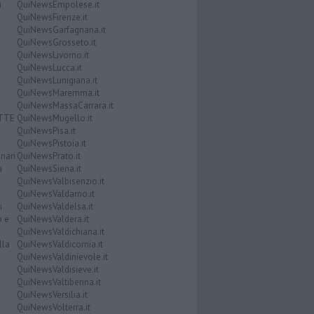
i
QuiNewsEmpolese.it
QuiNewsFirenze.it
QuiNewsGarfagnana.it
QuiNewsGrosseto.it
QuiNewsLivorno.it
QuiNewsLucca.it
QuiNewsLunigiana.it
QuiNewsMaremma.it
QuiNewsMassaCarrara.it
ATTE
QuiNewsMugello.it
QuiNewsPisa.it
QuiNewsPistoia.it
nari
QuiNewsPrato.it
a
QuiNewsSiena.it
QuiNewsValbisenzio.it
QuiNewsValdarno.it
i
QuiNewsValdelsa.it
o e
QuiNewsValdera.it
QuiNewsValdichiana.it
lla
QuiNewsValdicornia.it
QuiNewsValdinievole.it
QuiNewsValdisieve.it
QuiNewsValtiberina.it
QuiNewsVersilia.it
QuiNewsVolterra.it