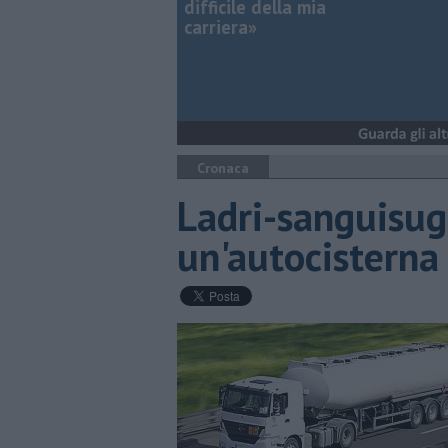
difficile della mia
carriera»
Cronaca
Ladri-sanguisu
un'autocisterna