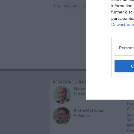
Tag
autocarro
calcinaia
gasolio
carabinier
information 
further disc
participants
Downstream 
Persona
REDAZIONE QUI NEWS
CAT
Cro
Marco Migli
Poli
Direttore Responsabile
Attu
Eco
Cult
Pietro Mattonai
Spo
Redattore
Spet
Inte
Opi