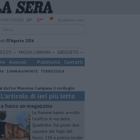
25°
37°
PONTEDERA
QuiNews.net
rdì
07 Agosto 2026
REZZO
MASSA CARRARA
GROSSETO
ste
Animali
Pubblicità
Contatti
RA
S.MARIA A MONTE
TERRICCIOLA
r Massimo Campana, il cordoglio
Contro il Follonica Gavorrano la prim
L'articolo di ieri più letto
 a fuoco un magazzino
Le fiamme hanno avvolto
l'edificio in via delle
Quadrelle. Sul posto due
squadre dei Vigili del
fuoco, 118 e polizia locale