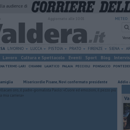
alla audience di
o
Aggiornato alle 10:01
METEO:
Vene
ISA
LIVORNO
LUCCA
PISTOIA
PRATO
FIRENZE
SIENA
A
Lavoro
Cultura e Spettacolo
Eventi
Sport
Blog
Intervi
ANA TERME-LARI
CHIANNI
LAJATICO
PALAIA
PECCIOLI
PONSACCO
PONTEDE
Misericordie Pisane, Novi confermato presidente
Addio al dotto
Va