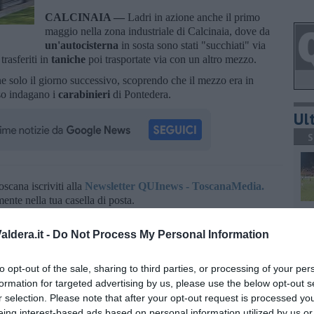
CALCINAIA —
Ladri in azione anche il primo
maggio nella zona industriale di Calcinaia, dove da
un'autocisterna
in sosta sono stati "succhiati" via
trasferiti in
taniche
poi trasportate via con un altro mezzo.
ne solo il giorno successivo, scoprendo che il mezzo era in
so indagano i
carabinieri
di Pontedera.
Ult
S
oscana iscriviti alla
Newsletter QUInews - ToscanaMedia.
amente nella tua casella di posta.
A
ldera.it -
Do Not Process My Personal Information
to opt-out of the sale, sharing to third parties, or processing of your per
formation for targeted advertising by us, please use the below opt-out s
A
r selection. Please note that after your opt-out request is processed y
eing interest-based ads based on personal information utilized by us or