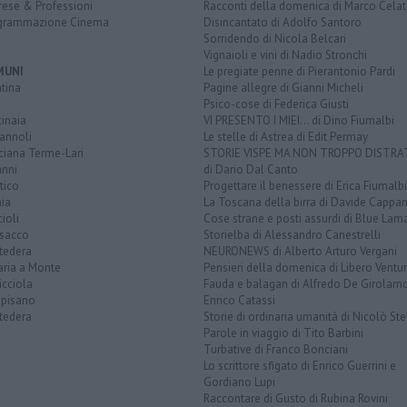
rese & Professioni
Racconti della domenica di Marco Celat
grammazione Cinema
Disincantato di Adolfo Santoro
Sorridendo di Nicola Belcari
Vignaioli e vini di Nadio Stronchi
MUNI
Le pregiate penne di Pierantonio Pardi
tina
Pagine allegre di Gianni Micheli
Psico-cose di Federica Giusti
inaia
VI PRESENTO I MIEI... di Dino Fiumalbi
annoli
Le stelle di Astrea di Edit Permay
ciana Terme-Lari
STORIE VISPE MA NON TROPPO DISTR
anni
di Dario Dal Canto
tico
Progettare il benessere di Erica Fiumalbi
ia
La Toscana della birra di Davide Cappan
ioli
Cose strane e posti assurdi di Blue Lam
sacco
Storielba di Alessandro Canestrelli
tedera
NEURONEWS di Alberto Arturo Vergani
aria a Monte
Pensieri della domenica di Libero Ventur
icciola
Fauda e balagan di Alfredo De Girolam
opisano
Enrico Catassi
tedera
Storie di ordinaria umanità di Nicolò Ste
Parole in viaggio di Tito Barbini
Turbative di Franco Bonciani
Lo scrittore sfigato di Enrico Guerrini e
Gordiano Lupi
Raccontare di Gusto di Rubina Rovini