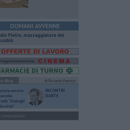
DOMANI AVVENNE
dio Pietro, massaggiatore dei
ssoblù
ui Blog
di Riccardo Ferrucci
INCONTRI
ucca la mostra
D'ARTE
Marcello
selli “Dialoghi
la città"
Condoglianze