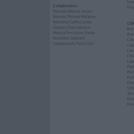
Imp
Collaboratori
Pro
Marcella Bitozzi, Sergio
Braccini, Michele Bufalino,
Valentina Caffieri, Linda
CO
Giuliani, Dina Laurenzi,
Bien
Monica Nocciolini, Paolo
Buti
Nocentini, Gabriele
Calc
Santarnecchi, Paola Silvi.
Cap
Cas
Chi
Laja
Pala
Pecc
Pon
Pon
S.M
Terr
Vic
Pon