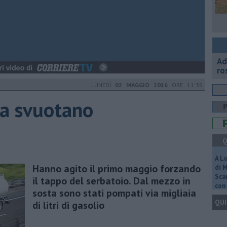
Ad
ro
LUNEDÌ
02 MAGGIO 2016
ORE 11:35
ga svuotano
Q
A L
Hanno agito il primo maggio forzando
di 
Scar
il tappo del serbatoio. Dal mezzo in
con 
sosta sono stati pompati via migliaia
QUI
di litri di gasolio