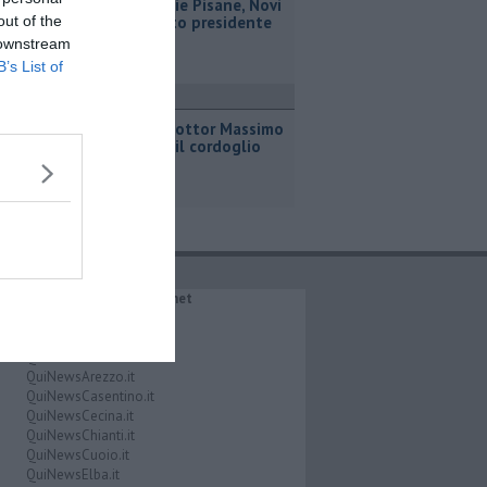
Misericordie Pisane, Novi
out of the
confermato presidente
 downstream
B’s List of
ronaca
Addio al dottor Massimo
Campana, il cordoglio
IL NETWORK QuiNews.net
QuiNewsAbetone.it
QuiNewsAmiata.it
QuiNewsAnimali.it
QuiNewsArezzo.it
QuiNewsCasentino.it
QuiNewsCecina.it
QuiNewsChianti.it
QuiNewsCuoio.it
QuiNewsElba.it