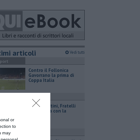
imi articoli
Vedi tutti
port
Contro il Follonica
Gavorrano la prima di
Coppa Italia
ttualità
Casa Cerretini, Fratelli
d'Italia sta con la
famiglia
sonal or
ection to
ttualità
ou may
 personal