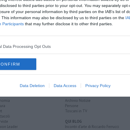
i
pontedera
disclosed to third parties prior to your opt-out. You may separately opt-
losure of your personal information by third parties on the IAB’s list of
. This information may also be disclosed by us to third parties on the
IA
Participants
that may further disclose it to other third parties.
C
l Data Processing Opt Outs
CONFIRM
EGORIE
RUBRICHE
naca
Le notizie di oggi
Data Deletion
Data Access
Privacy Policy
tica
Più Letti della settimana
alità
Più Letti del mese
nomia
Archivio Notizie
ura
Persone
rt
Toscani in TV
tacoli
rviste
QUI BLOG
nion Leader
Incontri d'arte di Riccardo Ferrucci