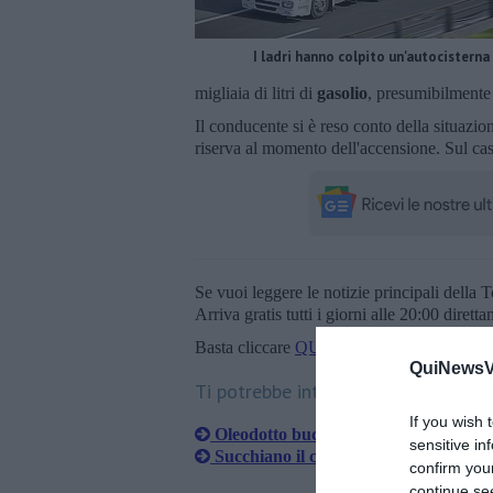
I ladri hanno colpito un'autocisterna
migliaia di litri di
gasolio
, presumibilmente 
Il conducente si è reso conto della situazio
riserva al momento dell'accensione. Sul ca
Se vuoi leggere le notizie principali della T
Arriva gratis tutti i giorni alle 20:00 dirett
Basta cliccare
QUI
QuiNewsVa
Ti potrebbe interessare anche:
If you wish 
Oleodotto bucato, terre inquinate
sensitive in
Succhiano il carburante da sette auto
confirm you
continue se