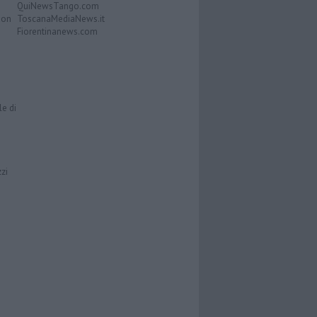
QuiNewsTango.com
Don
ToscanaMediaNews.it
Fiorentinanews.com
le di
zzi