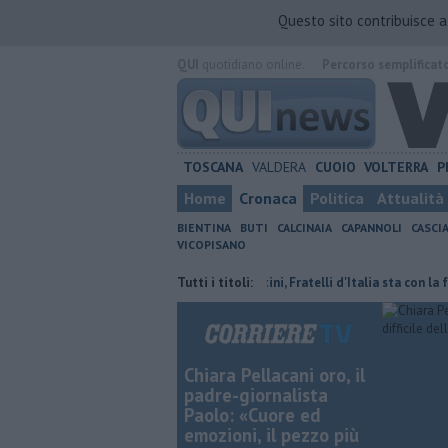
Questo sito contribuisce 
QUI
quotidiano online.
Percorso semplificat
TOSCANA
VALDERA
CUOIO
VOLTERRA
P
Home
Cronaca
Politica
Attualità
BIENTINA
BUTI
CALCINAIA
CAPANNOLI
CASCI
VICOPISANO
prima di Coppa Italia
Casa Cerretini, Fratelli d'Italia sta con la famiglia
Tutti i titoli:
Chiara Pellacani oro, il
padre-giornalista
Paolo: «Cuore ed
emozioni, il pezzo più