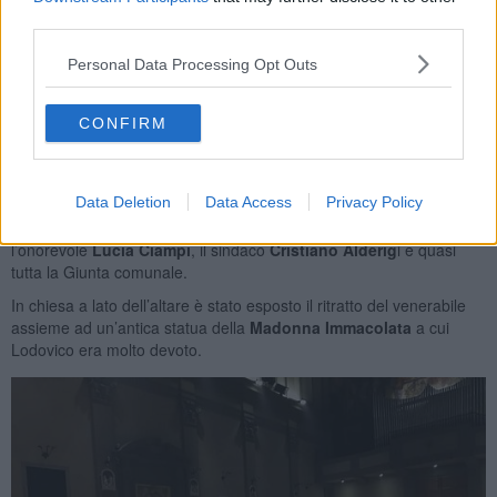
third parties.
Personal Data Processing Opt Outs
CONFIRM
Al termine della presentazione i presenti si sono spostati nella
pieve di San Giovanni Battista
per assistere alla messa solenne
Data Deletion
Data Access
Privacy Policy
celebrata dall’arcivescovo di Pisa
Monsignor Giovanni Paolo
Benotto.
In rappresentanza delle autorità civili figuravano
l’onorevole
Lucia Ciampi
, il sindaco
Cristiano Alderig
i e quasi
tutta la Giunta comunale.
In chiesa a lato dell’altare è stato esposto il ritratto del venerabile
assieme ad un’antica statua della
Madonna Immacolata
a cui
Lodovico era molto devoto.