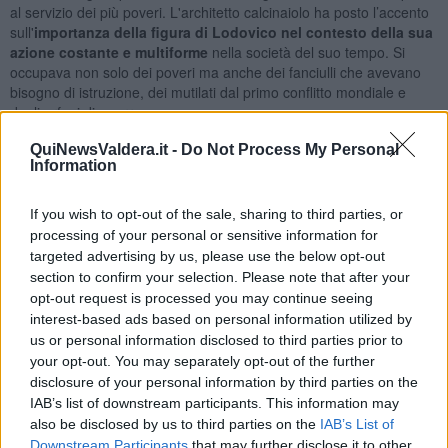
al servizio dei più poveri. L'architetto calcinaiolo ha posto l’accento
sull'
importanza della figura di Lodovico nel contesto della sua
azione costante e multiforme
nella società del suo tempo. Si
occupava non solo dei poveri ma anche dei fanciulli che avevano
bisogno di istruzione, dei mutilati dal primo conflitto mondiale e
degli orfani di guerra.
Provvidenziale per le ricerche di Ristori è stato il
ritrovamento di
QuiNewsValdera.it -
Do Not Process My Personal
alcuni documenti autografi di Coccapani
nelle soffitte della sede
Information
della San Vincenzo di Pisa, all’epoca della presidenza di Leandro
Casarosa. La nuova documentazione è stata una vera e propria
If you wish to opt-out of the sale, sharing to third parties, or
“manna dal cielo”.
processing of your personal or sensitive information for
targeted advertising by us, please use the below opt-out
section to confirm your selection. Please note that after your
opt-out request is processed you may continue seeing
interest-based ads based on personal information utilized by
us or personal information disclosed to third parties prior to
your opt-out. You may separately opt-out of the further
disclosure of your personal information by third parties on the
IAB’s list of downstream participants. This information may
also be disclosed by us to third parties on the
IAB’s List of
Downstream Participants
that may further disclose it to other