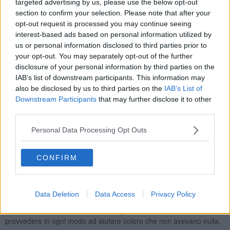
targeted advertising by us, please use the below opt-out
l’arcivescovo di Pisa Giovanni Paolo Benotto presiederà una
section to confirm your selection. Please note that after your
solenne liturgia all’interno della quale verrà ufficialmente data
opt-out request is processed you may continue seeing
lettura del decreto firmato da Papa Francesco con cui
interest-based ads based on personal information utilized by
Coccapani è stato proclamato Venerabile
. Nato a Calcinaia il 23
us or personal information disclosed to third parties prior to
giugno 1849, sesto dei sette figli Lodovico perse prestissimo
entrambi i genitori e tre dei suoi fratelli in tenera età; crebbe
your opt-out. You may separately opt-out of the further
assieme alle sorelle Teresina, Rosina ed il
fratello don Lionello
disclosure of your personal information by third parties on the
che fu canonico della Primaziale Pisana.
IAB’s list of downstream participants. This information may
also be disclosed by us to third parties on the
IAB’s List of
Diplomatosi a Pisa, esercitò per breve tempo la professione di
Downstream Participants
that may further disclose it to other
insegnante elementare, dismessi gli abiti del maestro e dopo aver
third parties.
lavorato per quattro anni come esattore della Camera di
Commercio, decise di lasciare la professione e di mettere la
Personal Data Processing Opt Outs
propria vita all’assistenza del prossimo ed alla catechesi dei
fanciulli.
CONFIRM
A nome della
San Vincenzo
(era entrato a farne parte nel 1894) e
Data Deletion
Data Access
Privacy Policy
coadiuvato dai suoi confratelli, innumerevoli volte Coccapani si
trovò a contatto con le necessità degli ultimi cercando di
provvedere in ogni modo ad aiutare coloro che non avevano nulla.