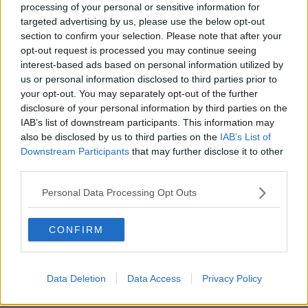
questo caso rappresentata da una lingua di tufo immersa nella
processing of your personal or sensitive information for
bellezza di una delle più straordinarie campagne toscane, che nel
targeted advertising by us, please use the below opt-out
corso del tempo è diventata purtroppo un luogo disabitato”.
section to confirm your selection. Please note that after your
opt-out request is processed you may continue seeing
interest-based ads based on personal information utilized by
us or personal information disclosed to third parties prior to
“Il sindaco Gherardini (il sindaco di Palaia, ndr) è uno stimolo per
your opt-out. You may separately opt-out of the further
tutti noi che da sempre seguiamo Toiano, perché la Regione possa
disclosure of your personal information by third parties on the
intervenire e garantire il consolidamento del tufo che fa da base
IAB’s list of downstream participants. This information may
alle case, e quindi la loro riqualificazione per poter essere
also be disclosed by us to third parties on the
IAB’s List of
riabilitate. Toiano è il simbolo di una Toscana da riconquistare ”, ha
Downstream Participants
that may further disclose it to other
poi aggiunto Giani. Il presidente ha osservato un minuto di silenzio
third parties.
in ricordo di
Simone Scotto
, uno dei due fotografi autori degli scatti
esposti, prematuramente scomparso.
Personal Data Processing Opt Outs
E’ intervenuto alla presentazione anche il consigliere regionale
Andrea Pieroni
, che ha così commentato: “Toiano è per me un
CONFIRM
luogo familiare, ne porto la sua bellezza e suggestione. Queste foto
ci raccontano angoli di Toiano e della Toscana più genuina e vera
che merita di tornare ad essere abitata e di essere rimessa al
centro dell’attenzione, in un’ottica anche di rivalutazione turistica”.
Data Deletion
Data Access
Privacy Policy
Le fotografie in esposizione, degli artisti
Simone Scotto
e
Marco