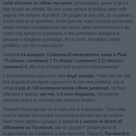
volte sfociano in offese tra utenti
, provocazioni, prese di giro e
litigi stupidi ed infantili. Se uno vuole parlare di politica vada nelle
pagine che trattano di politica. Un gruppo di una città, di un paese o
anche solo di un quartiere, credo (perché resta mia idea personale)
debba trattare principalmente dei ricordi, delle caratteristiche e dei
motivi che spingono le persone e che potrebbero spingere le
persone a scegliere quel luogo. Poi è ovvio, si trattano anche i
problemi, ma con moderazione".
Tonarelli
ha spiegato il sistema di moderazione usato a Pisa:
"
Ti chiudo i commenti 1.Ti chiudo i commenti 2.Ti chiudo i
commenti 3
. Alla fine s'impara tutti a parlare educatamente".
L'amministratrice pisana ha fatto
degli esempi:
"Fatto sta che alla
fine si parla di immigrati, ognuno ha le sue idee politiche, ma si
arriva
a più di 120 commenti senza offese personali
, né frasi
offensive e questo,
per me, è il vero traguardo,
nonostante
estrema destra si confronti con estrema sinistra".
Tonarelli ha poi parlato di un fatto che le è successo: "Una volta
uno ho dovuto denunciare una persona perché non gli andava
bene come gestivo il gruppo e quindi
si è sentito in diritto di
diffamarmi su Facebook,
per un gruppo? Cinque giorni di
sospensione da Facebook e una denuncia. Ragazzi
, Facebook è