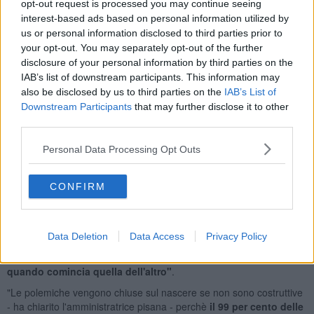
provocazioni, no litigi tra gli utenti, no offese
..."
opt-out request is processed you may continue seeing
interest-based ads based on personal information utilized by
Tonarelli poi fa un riferimento alla lettera della cittadina
us or personal information disclosed to third parties prior to
pontederese: "Seguiamo ogni commento nei post
your opt-out. You may separately opt-out of the further
scrupolosamente, controlliamo ogni singola richiesta di accesso ed
disclosure of your personal information by third parties on the
ogni singolo post viene approvato e verificato
, ma vorrei
IAB’s list of downstream participants. This information may
ricordare che è un lavoro gratuito, che siamo cittadini come voi e
also be disclosed by us to third parties on the
IAB’s List of
non abbiamo nessuna qualifica particolare
se non l'amore per
Downstream Participants
that may further disclose it to other
la nostra città ed il rispetto altrui, quindi
la richiesta dell'utente è
third parties.
lecita
, ma è pur vero che siamo su un Social Network e dovrebbe
stare al buon senso dell'utente l'educazione, il senso di
Personal Data Processing Opt Outs
responsabilità ed il capire che anche qui si è sul reale".
"
I commenti scritti su internet sono passibili di denuncia
- ha
aggiunto Tonarelli - e gli
amministratori dei gruppi sono i
CONFIRM
rappresentanti legali del gruppo stesso
, quindi responsabili dei
commenti degli utenti, ecco il perché il mio gruppo è
monitorato
costantemente
, poiché la legge non ammette ignoranza, la
Data Deletion
Data Access
Privacy Policy
diffamazione è reato. Si convive felicemente appunto per la
moderazione costante, ricordo che
la propria libertà termina
quando comincia quella dell'altro"
.
"Le polemiche vengono chiuse sul nascere se non sono costruttive
- ha chiarito l'amministratrice pisana - perchè
il 99 per cento delle