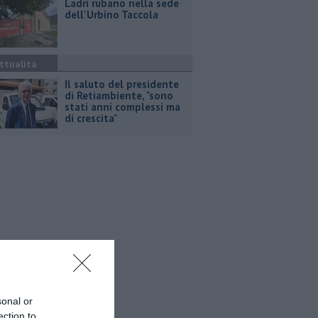
Ladri rubano nella sede
dell'Urbino Taccola
ttualità
Il saluto del presidente
di Retiambiente, "sono
stati anni complessi ma
di crescita"
sonal or
ection to