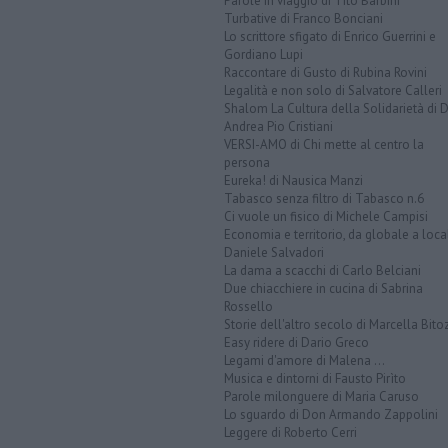
Parole in viaggio di Tito Barbini
Turbative di Franco Bonciani
Lo scrittore sfigato di Enrico Guerrini e
Gordiano Lupi
Raccontare di Gusto di Rubina Rovini
Legalità e non solo di Salvatore Calleri
Shalom La Cultura della Solidarietà di 
Andrea Pio Cristiani
VERSI-AMO di Chi mette al centro la
persona
Eureka! di Nausica Manzi
Tabasco senza filtro di Tabasco n.6
Ci vuole un fisico di Michele Campisi
Economia e territorio, da globale a loca
Daniele Salvadori
La dama a scacchi di Carlo Belciani
Due chiacchiere in cucina di Sabrina
Rossello
Storie dell'altro secolo di Marcella Bito
Easy ridere di Dario Greco
Legami d'amore di Malena ...
Musica e dintorni di Fausto Pirìto
Parole milonguere di Maria Caruso
Lo sguardo di Don Armando Zappolini
Leggere di Roberto Cerri