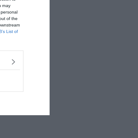
ou may
 personal
out of the
 downstream
B’s List of