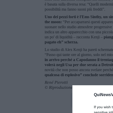
è basata sulla diversa resa: “Quelli moder
possibilità ma fanno suoni più freddi”.
Uno dei pezzi forti
è l'Ems Sinthy, un si
the moon:
“Per accaparrarsi questi apparec
suonare nello studio atmosfere progressive
indica un altro apparecchio con una picco
un po' di liquidità – racconta Kenji –
piange
pagato eh” scherza.
Lo studio di Alex Kenji ha pareti schermate 
“Passo qui tante ore al giorno, solo nel mi
in arrivo perché a Capodanno il trentaq
volerà negli Usa per due serata a Detro
novità che non posso ancora svelare perché
qualcosa di esplosivo” conclude sorride
René Pierotti
© Riproduzione riservata
QuiNewsVa
If you wish 
sensitive in