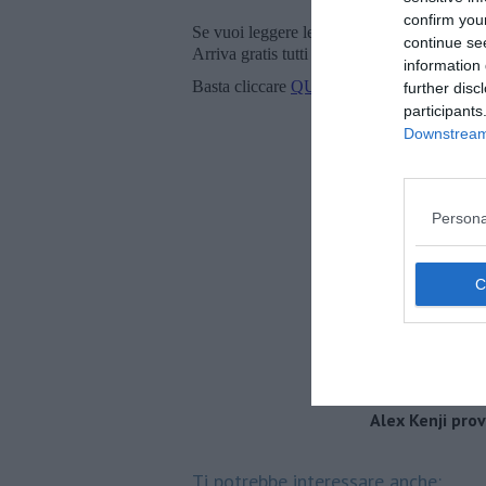
confirm you
Se vuoi leggere le notizie principali della T
continue se
Arriva gratis tutti i giorni alle 20:00 dirett
information 
Basta cliccare
QUI
further disc
participants
Downstream 
Persona
Alex Kenji pro
Ti potrebbe interessare anche: