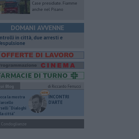
Case presidiate. Fiamme
anche nel Pisano
DOMANI AVVENNE
ntrolli in città, due arresti e
'espulsione
ui Blog
di Riccardo Ferrucci
INCONTRI
ucca la mostra
D'ARTE
Marcello
selli “Dialoghi
la città"
Condoglianze