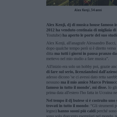
Alex Kenji, 34 anni
Alex Kenji, dj di musica house famoso i
2012 ha venduto centinaia di migliaia di
Youtube)
ha aperto le porte del suo stu
Alex Kenji, all'anagrafe Alessandro Bacci, h
dopo qualche tempo però si è diretto vers
ditta
ma tutti i giorni in pausa pranzo dall
mettevo nel mio studio a fare musica”.
All'inizio era solo un hobby poi, grazie a
di fare sul serio, licenziandosi dall'azie
adesso dicono 'se ci avessi dato retta sarebb
nessuno
ma il mio amico Marco Primucci l
famoso in tutto il mondo', mi disse.
Io gl
prima data all'estero l'ho fatta in Ucraina n
Nel tempo il dj butese si è costruito uno 
trovati in tutto il mondo
: “Gli strumenti 
legno)
hanno suoni più caldi
perché sono c
sono solo duecento esemplari nel mondo, vi