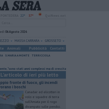
22°
37°
PONTEDERA
QuiNews.net
vedì
06 Agosto 2026
REZZO
MASSA CARRARA
GROSSETO
ste
Animali
Pubblicità
Contatti
RA
S.MARIA A MONTE
TERRICCIOLA
 stati anni complessi ma di crescita"
Doppio fronte di fuoco, gli incend
L'articolo di ieri più letto
ppio fronte di fuoco, gli incendi
vorano i boschi
Canadair ed elicotteri in
volo e squadre di terra
sull'Amiata per il rogo
divampato sulle pendici.