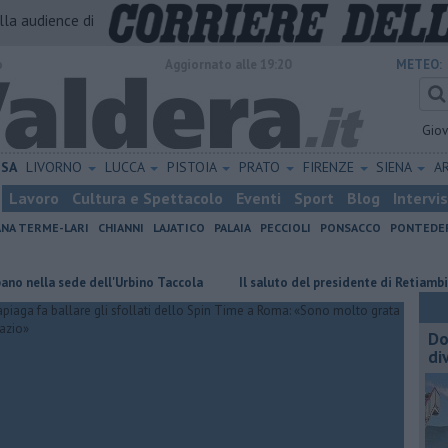
alla audience di
o
Aggiornato alle 19:20
METEO:
Gio
ISA
LIVORNO
LUCCA
PISTOIA
PRATO
FIRENZE
SIENA
A
Lavoro
Cultura e Spettacolo
Eventi
Sport
Blog
Intervi
ANA TERME-LARI
CHIANNI
LAJATICO
PALAIA
PECCIOLI
PONSACCO
PONTEDE
sede dell'Urbino Taccola
Il saluto del presidente di Retiambiente, "sono
Do
di