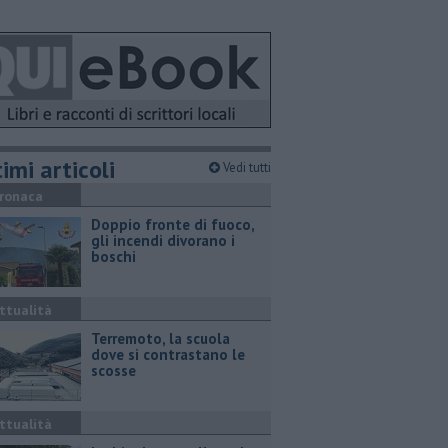
imi articoli
Vedi tutti
ronaca
Doppio fronte di fuoco,
gli incendi divorano i
boschi
ttualità
Terremoto, la scuola
dove si contrastano le
scosse
ttualità