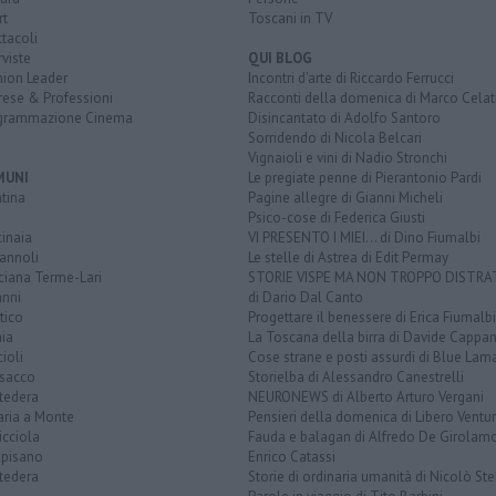
rt
Toscani in TV
tacoli
rviste
QUI BLOG
nion Leader
Incontri d'arte di Riccardo Ferrucci
rese & Professioni
Racconti della domenica di Marco Celat
grammazione Cinema
Disincantato di Adolfo Santoro
Sorridendo di Nicola Belcari
Vignaioli e vini di Nadio Stronchi
MUNI
Le pregiate penne di Pierantonio Pardi
tina
Pagine allegre di Gianni Micheli
Psico-cose di Federica Giusti
inaia
VI PRESENTO I MIEI... di Dino Fiumalbi
annoli
Le stelle di Astrea di Edit Permay
ciana Terme-Lari
STORIE VISPE MA NON TROPPO DISTR
anni
di Dario Dal Canto
tico
Progettare il benessere di Erica Fiumalbi
ia
La Toscana della birra di Davide Cappan
ioli
Cose strane e posti assurdi di Blue Lam
sacco
Storielba di Alessandro Canestrelli
tedera
NEURONEWS di Alberto Arturo Vergani
aria a Monte
Pensieri della domenica di Libero Ventur
icciola
Fauda e balagan di Alfredo De Girolam
opisano
Enrico Catassi
tedera
Storie di ordinaria umanità di Nicolò Ste