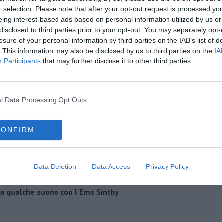
r selection. Please note that after your opt-out request is processed y
oscana iscriviti alla
Newsletter QUInews - ToscanaMedia.
eing interest-based ads based on personal information utilized by us or
amente nella tua casella di posta.
disclosed to third parties prior to your opt-out. You may separately opt-
losure of your personal information by third parties on the IAB’s list of
. This information may also be disclosed by us to third parties on the
IA
Participants
that may further disclose it to other third parties.
l Data Processing Opt Outs
CONFIRM
Data Deletion
Data Access
Privacy Policy
va qualche suono con l'Ems Sinthy