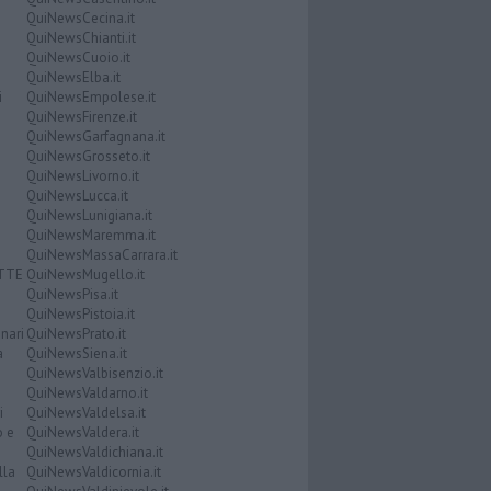
QuiNewsCecina.it
QuiNewsChianti.it
QuiNewsCuoio.it
QuiNewsElba.it
i
QuiNewsEmpolese.it
QuiNewsFirenze.it
QuiNewsGarfagnana.it
QuiNewsGrosseto.it
QuiNewsLivorno.it
QuiNewsLucca.it
QuiNewsLunigiana.it
QuiNewsMaremma.it
QuiNewsMassaCarrara.it
ATTE
QuiNewsMugello.it
QuiNewsPisa.it
QuiNewsPistoia.it
nari
QuiNewsPrato.it
a
QuiNewsSiena.it
QuiNewsValbisenzio.it
QuiNewsValdarno.it
i
QuiNewsValdelsa.it
o e
QuiNewsValdera.it
QuiNewsValdichiana.it
lla
QuiNewsValdicornia.it