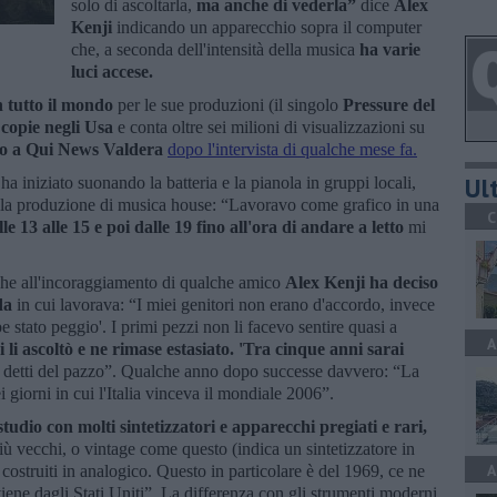
solo di ascoltarla,
ma anche di vederla”
dice
Alex
Kenji
indicando un apparecchio sopra il computer
che, a seconda dell'intensità della musica
ha varie
luci accese.
n tutto il mondo
per le sue produzioni (il singolo
Pressure del
 copie negli Usa
e conta oltre sei milioni di visualizzazioni su
dio a Qui News Valdera
dopo l'intervista di qualche mese fa.
Ult
a iniziato suonando la batteria e la pianola in gruppi locali,
o la produzione di musica house: “Lavoravo come grafico in una
C
e 13 alle 15 e poi dalle 19 fino all'ora di andare a letto
mi
nche all'incoraggiamento di qualche amico
Alex Kenji ha deciso
nda
in cui lavorava: “I miei genitori non erano d'accordo, invece
e stato peggio'. I primi pezzi non li facevo sentire quasi a
A
i ascoltò e ne rimase estasiato. 'Tra cinque anni sarai
i detti del pazzo”. Qualche anno dopo successe davvero: “La
ei giorni in cui l'Italia vinceva il mondiale 2006”.
studio con molti sintetizzatori e apparecchi pregiati e rari,
più vecchi, o vintage come questo (indica un sintetizzatore in
A
ostruiti in analogico. Questo in particolare è del 1969, ce ne
ene dagli Stati Uniti”. La differenza con gli strumenti moderni