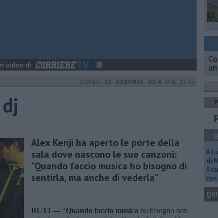
Co
un
GIOVEDÌ
18 DICEMBRE 2014
ORE 13:45
 dj
Q
Alex Kenji ha aperto le porte della
sala dove nascono le sue canzoni:
A L
di 
"Quando faccio musica ho bisogno di
Scar
sentirla, ma anche di vederla"
con 
QUI
BUTI —
“
Quando faccio musica
ho bisogno non