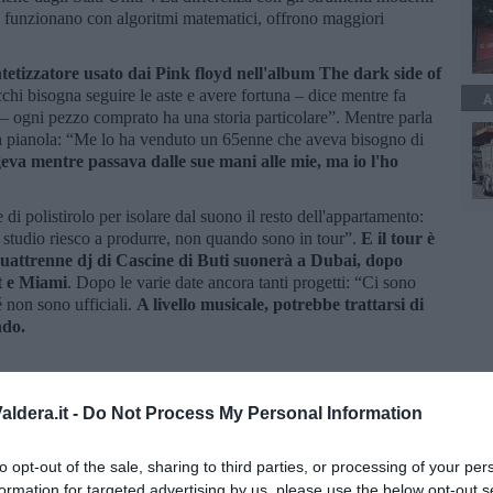
ni funzionano con algoritmi matematici, offrono maggiori
ntetizzatore usato dai Pink floyd nell'album The dark side of
chi bisogna seguire le aste e avere fortuna – dice mentre fa
A
 – ogni pezzo comprato ha una storia particolare”. Mentre parla
la pianola: “Me lo ha venduto un 65enne che aveva bisogno di
va mentre passava dalle sue mani alle mie, ma io l'ho
di polistirolo per isolare dal suono il resto dell'appartamento:
o studio riesco a produrre, non quando sono in tour”.
E il tour è
uattrenne dj di Cascine di Buti suonerà a Dubai, dopo
it e Miami
. Dopo le varie date ancora tanti progetti: “Ci sono
 non sono ufficiali.
A livello musicale, potrebbe trattarsi di
ndo.
ldera.it -
Do Not Process My Personal Information
to opt-out of the sale, sharing to third parties, or processing of your per
formation for targeted advertising by us, please use the below opt-out s