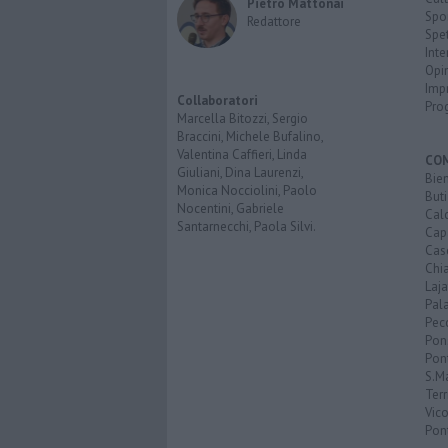
Pietro Mattonai
Spo
Redattore
Spet
Inte
Opi
Imp
Collaboratori
Pro
Marcella Bitozzi, Sergio
Braccini, Michele Bufalino,
Valentina Caffieri, Linda
CO
Giuliani, Dina Laurenzi,
Bien
Monica Nocciolini, Paolo
Buti
Nocentini, Gabriele
Calc
Santarnecchi, Paola Silvi.
Cap
Cas
Chi
Laja
Pala
Pecc
Pon
Pon
S.M
Terr
Vic
Pon