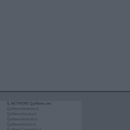
IL NETWORK QuiNews.net
QuiNewsAbetone.it
QuiNewsAmiata.it
QuiNewsAnimali.it
QuiNewsArezzo.it
QuiNewsCasentino.it