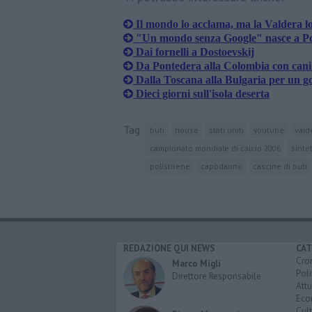
Il mondo lo acclama, ma la Valdera l
"Un mondo senza Google" nasce a P
Dai fornelli a Dostoevskij
Da Pontedera alla Colombia con cani 
Dalla Toscana alla Bulgaria per un g
Dieci giorni sull'isola deserta
Tag
buti
house
stati uniti
youtube
vald
campionato mondiale di calcio 2006
sinte
polistirene
capodanno
cascine di buti
REDAZIONE QUI NEWS
CAT
Cro
Marco Migli
Poli
Direttore Responsabile
Attu
Eco
Cult