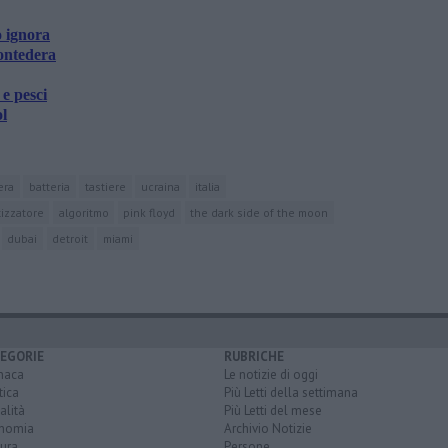
o ignora
ontedera
e pesci
ol
era
batteria
tastiere
ucraina
italia
tizzatore
algoritmo
pink floyd
the dark side of the moon
dubai
detroit
miami
EGORIE
RUBRICHE
naca
Le notizie di oggi
tica
Più Letti della settimana
alità
Più Letti del mese
nomia
Archivio Notizie
ura
Persone