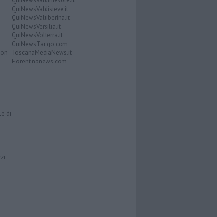
QuiNewsValdinievole.it
QuiNewsValdisieve.it
QuiNewsValtiberina.it
QuiNewsVersilia.it
QuiNewsVolterra.it
QuiNewsTango.com
Don
ToscanaMediaNews.it
Fiorentinanews.com
le di
zzi