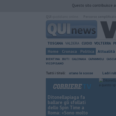
Questo sito contribuisce 
QUI
quotidiano online.
Percorso semplificat
TOSCANA
VALDERA
CUOIO
VOLTERRA
P
Home
Cronaca
Politica
Attualità
BIENTINA
BUTI
CALCINAIA
CAPANNOLI
CASCI
VICOPISANO
Terremoto, la scuola dove si contrastano le scosse
Tutti i titoli:
Ladri rubano nella 
Ditonellapiaga fa
ballare gli sfollati
dello Spin Time a
Roma: «Sono molto