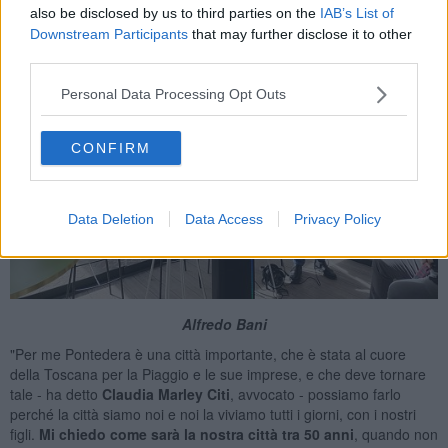
also be disclosed by us to third parties on the
IAB’s List of
Downstream Participants
that may further disclose it to other
third parties.
Personal Data Processing Opt Outs
CONFIRM
Data Deletion
Data Access
Privacy Policy
Alfredo Bani
"Per me Pontedera è una città importante, che è stata al cuore
della Toscana per la Piaggio e le sue imprese, e che deve tornare
tale - ha detto
Claudia Marley Citi
, avvocato - possiamo farlo
perché la città siamo noi e noi la viviamo tutti i giorni, con i nostri
figli.
Mi chiedo come sarà la nostra città tra 50 anni
, quando non