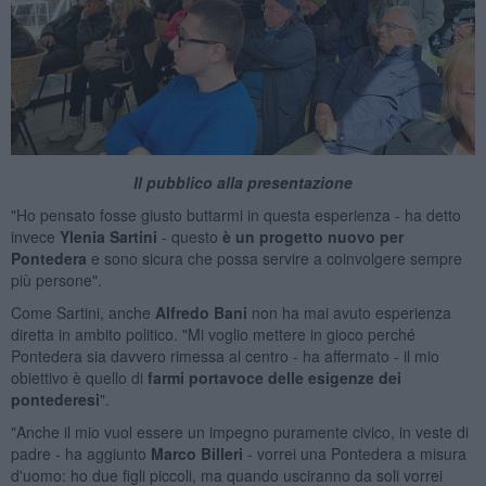
Il pubblico alla presentazione
"Ho pensato fosse giusto buttarmi in questa esperienza - ha detto
invece
Ylenia Sartini
- questo
è un progetto nuovo per
Pontedera
e sono sicura che possa servire a coinvolgere sempre
più persone".
Come Sartini, anche
Alfredo Bani
non ha mai avuto esperienza
diretta in ambito politico. "Mi voglio mettere in gioco perché
Pontedera sia davvero rimessa al centro - ha affermato - il mio
obiettivo è quello di
farmi portavoce delle esigenze dei
pontederesi
".
"Anche il mio vuol essere un impegno puramente civico, in veste di
padre - ha aggiunto
Marco Billeri
- vorrei una Pontedera a misura
d'uomo: ho due figli piccoli, ma quando usciranno da soli vorrei