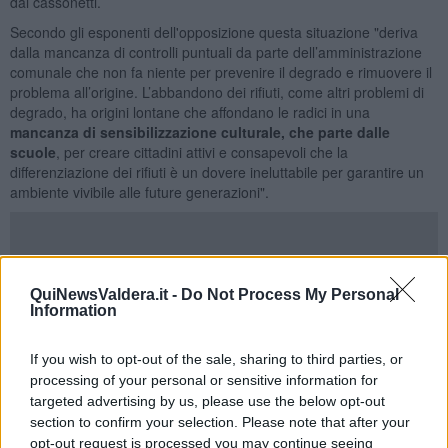
dai cassonetti.
Secondo gli esponenti dell'opposizione questa situazione "deriva
dalla mancanza di controlli puntuali da parte dell’amministrazione
comunale che non fa niente per prevenire il degrado e rimuovere il
problema all’origine. L’abbandono dei rifiuti, come altri problemi di
degrado, ha origini lontane che affondano le radici in una
mancanza di sensibilizzazione culturale, che parte dalle
scuole
, per creare cittadini attivi e consapevoli che la
differenziazione dei rifiuti è un dovere ineluttabile per garantire un
ambiente vivibile alle future generazioni".
Per il
Movimento
"questa pessima pratica costa in termini
QuiNewsValdera.it -
Do Not Process My Personal
economici
96mila euro
. Secondo noi le
sanzioni non servono
,
Information
infatti l’inasprimento di tali sanzioni, approvato in un recente
consiglio comunale
non ha fatto diminuire
l’abbandono. Certo, né
If you wish to opt-out of the sale, sharing to third parties, or
l’amministrazione comunale, né
Geofor
aiutano a far si che la
processing of your personal or sensitive information for
situazione possa migliorare. L’una per mancanza di volontà a fare
più controlli sia sull’abbandono, sia sull’attivazione delle utenze e
targeted advertising by us, please use the below opt-out
sul numero di cittadini stabilmente presenti all’interno delle stesse
section to confirm your selection. Please note that after your
utenze. L’altra perché dal maggiore lavoro per il recupero di rifiuti
opt-out request is processed you may continue seeing