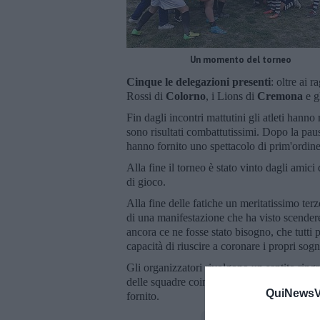
Un momento del torneo
Cinque le delegazioni presenti
: oltre ai r
Rossi di
Colorno
, i Lions di
Cremona
e g
Fin dagli incontri mattutini gli atleti hann
sono risultati combattutissimi. Dopo la paus
hanno fornito uno spettacolo di prim'ordine
Alla fine il torneo è stato vinto dagli amici
di gioco.
Alla fine delle fatiche un meritatissimo ter
di una manifestazione che ha visto scendere
ancora ce ne fosse stato bisogno, che tutti po
capacità di riuscire a coronare i propri sogn
Gli organizzatori rivolgono un sentito ringr
delle squadre coinvolte, oltre che all’azie
QuiNewsVa
fornito.