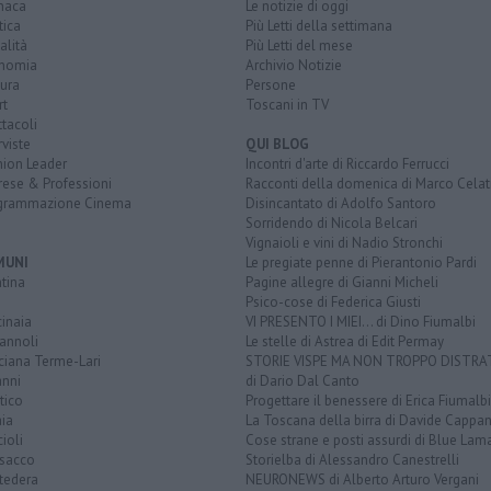
naca
Le notizie di oggi
tica
Più Letti della settimana
alità
Più Letti del mese
nomia
Archivio Notizie
ura
Persone
rt
Toscani in TV
tacoli
rviste
QUI BLOG
nion Leader
Incontri d'arte di Riccardo Ferrucci
rese & Professioni
Racconti della domenica di Marco Celat
grammazione Cinema
Disincantato di Adolfo Santoro
Sorridendo di Nicola Belcari
Vignaioli e vini di Nadio Stronchi
MUNI
Le pregiate penne di Pierantonio Pardi
tina
Pagine allegre di Gianni Micheli
Psico-cose di Federica Giusti
inaia
VI PRESENTO I MIEI... di Dino Fiumalbi
annoli
Le stelle di Astrea di Edit Permay
ciana Terme-Lari
STORIE VISPE MA NON TROPPO DISTR
anni
di Dario Dal Canto
tico
Progettare il benessere di Erica Fiumalbi
ia
La Toscana della birra di Davide Cappan
ioli
Cose strane e posti assurdi di Blue Lam
sacco
Storielba di Alessandro Canestrelli
tedera
NEURONEWS di Alberto Arturo Vergani