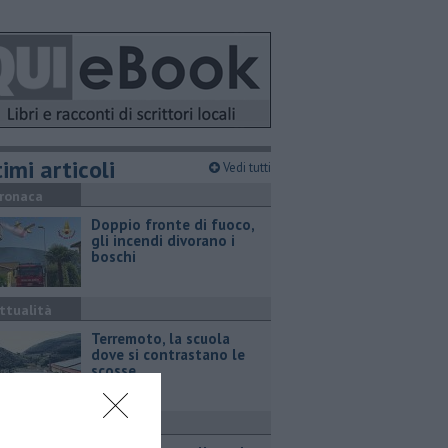
imi articoli
Vedi tutti
ronaca
Doppio fronte di fuoco,
gli incendi divorano i
boschi
ttualità
Terremoto, la scuola
dove si contrastano le
scosse
ttualità