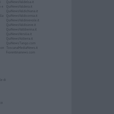
i
QuiNewsValdelsa.it
o e
QuiNewsValdera.it
QuiNewsValdichiana.it
lla
QuiNewsValdicornia.it
QuiNewsValdinievole.it
QuiNewsValdisieve.it
QuiNewsValtiberina.it
QuiNewsVersilia.it
QuiNewsVolterra.it
QuiNewsTango.com
Don
ToscanaMediaNews.it
Fiorentinanews.com
le di
zzi