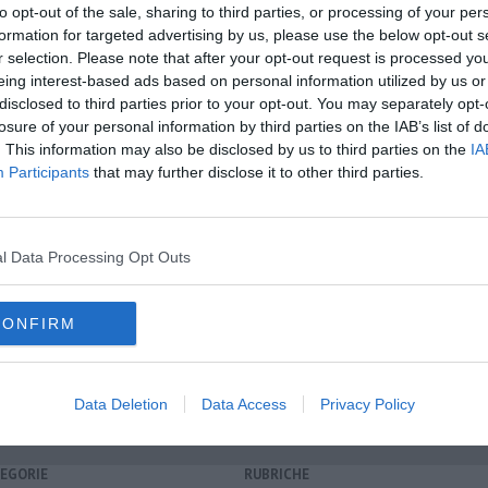
to opt-out of the sale, sharing to third parties, or processing of your per
formation for targeted advertising by us, please use the below opt-out s
r selection. Please note that after your opt-out request is processed y
eing interest-based ads based on personal information utilized by us or
A
disclosed to third parties prior to your opt-out. You may separately opt-
oscana iscriviti alla
Newsletter QUInews - ToscanaMedia.
losure of your personal information by third parties on the IAB’s list of
amente nella tua casella di posta.
. This information may also be disclosed by us to third parties on the
IA
Participants
that may further disclose it to other third parties.
 8, 10 e 12
l Data Processing Opt Outs
e giovanili
CONFIRM
prato
colorno
cremona
bari
Data Deletion
Data Access
Privacy Policy
EGORIE
RUBRICHE