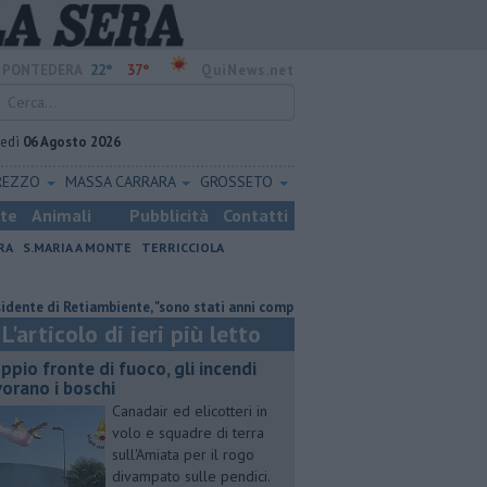
22°
37°
PONTEDERA
QuiNews.net
vedì
06 Agosto 2026
REZZO
MASSA CARRARA
GROSSETO
ste
Animali
Pubblicità
Contatti
RA
S.MARIA A MONTE
TERRICCIOLA
di Retiambiente, "sono stati anni complessi ma di crescita"
Doppio fronte
L'articolo di ieri più letto
ppio fronte di fuoco, gli incendi
vorano i boschi
Canadair ed elicotteri in
volo e squadre di terra
sull'Amiata per il rogo
divampato sulle pendici.