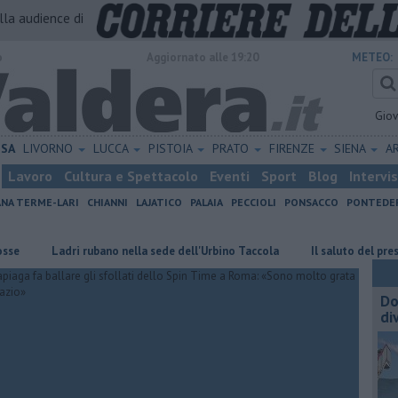
alla audience di
o
Aggiornato alle 19:20
METEO:
Gio
ISA
LIVORNO
LUCCA
PISTOIA
PRATO
FIRENZE
SIENA
A
Lavoro
Cultura e Spettacolo
Eventi
Sport
Blog
Intervi
ANA TERME-LARI
CHIANNI
LAJATICO
PALAIA
PECCIOLI
PONSACCO
PONTEDE
Ladri rubano nella sede dell'Urbino Taccola
Il saluto del presidente 
Do
di