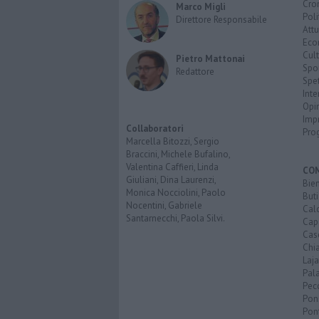
Cro
Marco Migli
Poli
Direttore Responsabile
Attu
Eco
Cult
Pietro Mattonai
Spo
Redattore
Spet
Inte
Opi
Imp
Collaboratori
Pro
Marcella Bitozzi, Sergio
Braccini, Michele Bufalino,
Valentina Caffieri, Linda
CO
Giuliani, Dina Laurenzi,
Bien
Monica Nocciolini, Paolo
Buti
Nocentini, Gabriele
Calc
Santarnecchi, Paola Silvi.
Cap
Cas
Chi
Laja
Pala
Pecc
Pon
Pon