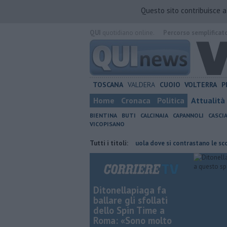
Questo sito contribuisce 
QUI
quotidiano online.
Percorso semplificat
TOSCANA
VALDERA
CUOIO
VOLTERRA
P
Home
Cronaca
Politica
Attualità
BIENTINA
BUTI
CALCINAIA
CAPANNOLI
CASCI
VICOPISANO
vorano i boschi
Terremoto, la scuola dove si contrastano le scosse
Tutti i titoli:
Ditonellapiaga fa
ballare gli sfollati
dello Spin Time a
Roma: «Sono molto