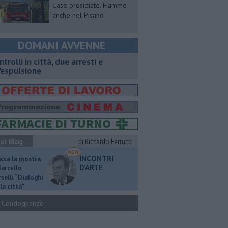
Case presidiate. Fiamme
anche nel Pisano
DOMANI AVVENNE
ntrolli in città, due arresti e
'espulsione
ui Blog
di Riccardo Ferrucci
INCONTRI
ucca la mostra
D'ARTE
Marcello
selli “Dialoghi
la città"
Condoglianze