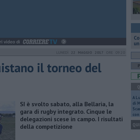
Co
un
LUNEDÌ
22 MAGGIO 2017
ORE 09:20
uistano il torneo del
Q
A L
SI è svolto sabato, alla Bellaria, la
di 
Scar
gara di rugby integrato. Cinque le
con 
delegazioni scese in campo. I risultati
QUI
della competizione