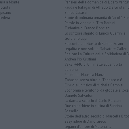
aria a Monte
Pensieri della domenica di Libero Ventur
icciola
Fauda e balagan di Alfredo De Girolam
opisano
Enrico Catassi
tedera
Storie di ordinaria umanità di Nicolò Ste
Parole in viaggio di Tito Barbini
Turbative di Franco Bonciani
Lo scrittore sfigato di Enrico Guerrini e
Gordiano Lupi
Raccontare di Gusto di Rubina Rovini
Legalità e non solo di Salvatore Calleri
Shalom La Cultura della Solidarietà di 
Andrea Pio Cristiani
VERSI-AMO di Chi mette al centro la
persona
Eureka! di Nausica Manzi
Tabasco senza filtro di Tabasco n.6
Ci vuole un fisico di Michele Campisi
Economia e territorio, da globale a loca
Daniele Salvadori
La dama a scacchi di Carlo Belciani
Due chiacchiere in cucina di Sabrina
Rossello
Storie dell'altro secolo di Marcella Bito
Easy ridere di Dario Greco
Legami d'amore di Malena ...