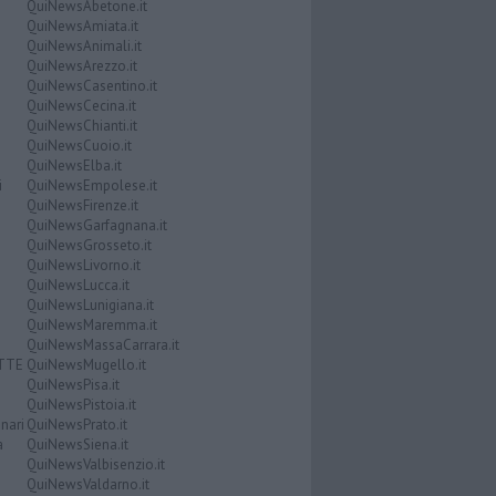
QuiNewsAbetone.it
QuiNewsAmiata.it
QuiNewsAnimali.it
QuiNewsArezzo.it
QuiNewsCasentino.it
QuiNewsCecina.it
QuiNewsChianti.it
QuiNewsCuoio.it
QuiNewsElba.it
i
QuiNewsEmpolese.it
QuiNewsFirenze.it
QuiNewsGarfagnana.it
QuiNewsGrosseto.it
QuiNewsLivorno.it
QuiNewsLucca.it
QuiNewsLunigiana.it
QuiNewsMaremma.it
QuiNewsMassaCarrara.it
ATTE
QuiNewsMugello.it
QuiNewsPisa.it
QuiNewsPistoia.it
nari
QuiNewsPrato.it
a
QuiNewsSiena.it
QuiNewsValbisenzio.it
QuiNewsValdarno.it