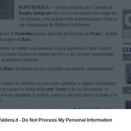
PONTEDERA —
Ottimo risultato per il torneo di
Rugby Integrato
che si è svolto sabato sui campi del
GS Bellaria, nell’ambito della manifestazione
Palla in
rete
organizzato da Bellaria Solidarietà.
agazzi di
Pontedera
erano presenti gli Invictus di
Prato
, i Bufali
li Atipici di
Bari
.
Ult
o messo in campo una notevole carica agonistica e tutti i match
a pranzo il torneo è entrato nel vivo e gli incontri pomeridiani
C
 al pubblico presente.
 di
Bari
che hanno messo sul piatto una grande organizzazione
zo tempo ha rimesso in sesto tutti i presenti, a degna conclusione
 in campo le realtà della
rete Trust
e che ha dimostrato, se
A
ssono ritagliarsi il proprio spazio e che tutti hanno il diritto e la
i.
aziamento a tutti i volontari del
gruppo Bellaria Solidarietà
e
nda Reynaers per le bellissime nuove
mute da gioco
che hanno
ldera.it -
Do Not Process My Personal Information
A